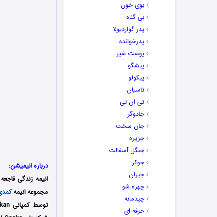
بوی خون
بی گناه
پدر گواردیولا
پدرخوانده
پوست شیر
پیشگو
پیکولو
تاسیان
تی ان تی
جادوگر
جان سخت
جزیره
جنگل آسفالت
جوکر
درباره انیمیشن:
جیران
انیمه
زندگی فاجعه 
چهره شو
مجموعه انیمه
کمدی
چیدمانه
حرفه ای