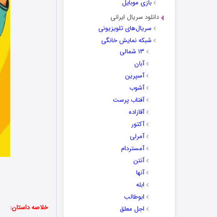
بازی موبایل
دانلود سریال ایرانی
سریال‌های تلویزیونی
شبکه نمایش خانگی
۱۳ شمالی
آبان
آسپرین
آشوب
آفتاب پرست
آقازاده
آکتور
آمرلی
آمستردام
آنتن
آنها
ابله
ابوطالب
خلاصه داستان:
اجل معلق