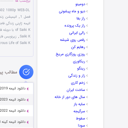
برچسب ها
دومینو
1-S02 1080p WEB-DL
دیو و ماه پیشونی
فصل 1
,
انیمیشن زند
راز بقا
انیمه ژاپنی زندگی فاجعه
راز یک پرونده
of Saiki K با دوبله فارسی
رالی ایرانی
Saiki K
,
زیرنویس فارسی us Life of Saiki K
رقص روی شیشه
rous Life of Saiki K
رهایم کن
روزی روزگاری مریخ
ریکاوری
رینگو
مطالب پی
زار و زندگی
زخم کاری
دانلود انیمه Made in Abyss: Wandering Twilight 2019
ساخت ایران
سال های دور از خانه
دانلود انیمه Four Knights of the Apocalypse 2023
سایه باز
دانلود انیمه Arknights: Reimei Zensou 2022
سرگیجه
سقوط
دانلود انیمه کینه ادینبورگ Part 1 2022
سودا