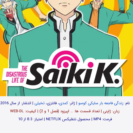
نام:
زندگی فاجعه بار سایکی کوسو
| ژانر:
کمدی
، فانتزی،
تخیلی
| انتشار: از سال 2016
زبان: ژاپنی | تعداد قسمت‌ ها: … اپیزود (فصل 1 و 2) | کیفیت: WEB-DL
فرمت: MP4 | محصول نتفلیکس NETFLIX | امتیاز: 8.3 از 10