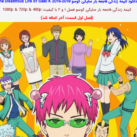
انلود انیمه زندگی فاجعه بار سایکی کوسو The Disastrous Life of Saiki K 2016-2018
انیمه زندگی فاجعه بار سایکی کوسو فصل ۱ و ۲
با کیفیت 1080p & 720p & 480p
(فصل اول قسمت آخر اضافه شد)