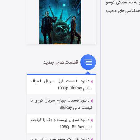
ز دبیرستانی به نام سایکی کوسو
ز همکلاسی‌های عجیب
قسمت‌های جدید
مردگان متحرک: شهر مرده ۳
۲ (زیرنویس)
قسمت
منتشر شد
دانلود قسمت اول سریال اعتراف
میکنم 1080p BluRay
دانلود قسمت چهارم سریال کوری با
کیفیت عالی BluRay
دانلود سریال بیست و یک با کیفیت
عالی 1080p BluRay
دانلود قسمت سوم سریال کوری با