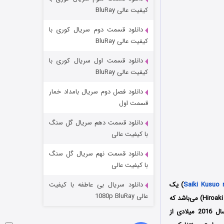
شکست استوارت در نجات جهان
کیفیت عالی BluRay
۷ (زیرنویس)
قسمت
منتشر شد
دانلود قسمت دوم سریال کوری با
کیفیت عالی BluRay
دانلود قسمت اول سریال کوری با
کیفیت عالی BluRay
دانلود فصل دوم سریال بامداد خمار
قسمت اول
دانلود قسمت دهم سریال گل سنگ
شوگر فصل ۲
با کیفیت عالی
۷ (زیرنویس)
قسمت
منتشر شد
دانلود قسمت نهم سریال گل سنگ
با کیفیت عالی
Saiki Kusuo 
) یک
دانلود سریال بی عاطفه با کیفیت
عالی 1080p BluRay
محصول کشور ژاپن به کارگردانی هیرواکی ساکورای (Hiroaki Sakurai) می‌باشد که
توسط کمپانی Shogakukan تولید شد؛ همچنین پخش این انیمیشن اولین بار از تاریخ 4 جولای سال 2016 میلادی از