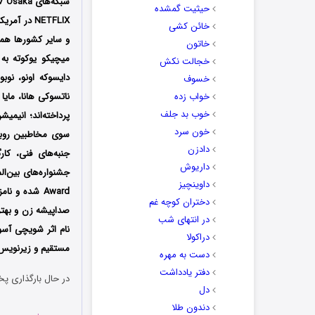
حیثیت گمشده
NETFLIX در
خائن کشی
و سایر کشورها همز
خاتون
میچیکو یوکوته به
خجالت نکش
دایسوکه اونو، نوبو
خسوف
خواب زده
ناتسوکی هانا، مایا
خوب بد جلف
پرداخته‌اند؛ انیمی
خون سرد
سوی مخاطبین روبرو
دادزن
جنبه‌های فنی، کا
داریوش
داوینچیز
Award شده و نامزد دریافت 3 جایزه دیگر نیز شود که از میان آن‌ها می‌توان به نامزدی جایزه بهترین انیمه
دختران کوچه غم
صداپیشه زن و بهتر
در انتهای شب
نام اثر شویچی آسو
دراکولا
مستقیم و زیرنویس 
دست به مهره
دفتر یادداشت
در حال بارگذاری پخ
دل
دندون طلا