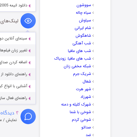
سووشون
دانلود انیمه Strategy Above the Depths 2005
سیاه چاله
سیاوش
لینک‌های 
شام ایرانی
شاهگوش
سینمای آنلاین دو
شب آهنگی
تغییر زبان فیلم‌ها
شب های مافیا
شب های مافیا: زودیاک
اضافه کردن صدای 
شبکه مخفی زنان
شریک جرم
راهنمای دانلود ا
شغال
آشنایی با انواع ک
شهر هرت
شهرزاد
راهنمای فعال سازی کیفیت R
شهرک کلیله و دمنه
۴
دیدگاه 
شوخی با شما
شوخی کردم
نمایش / م
صداتو
ضد