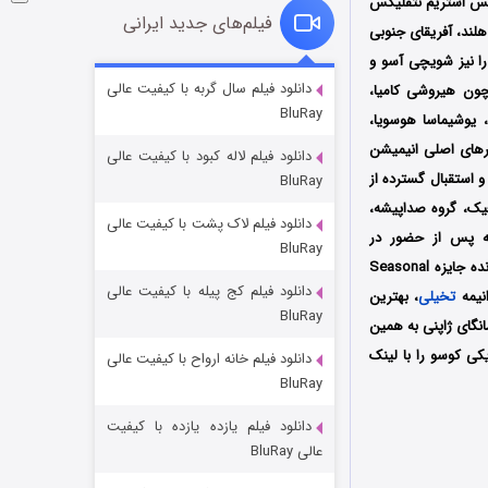
 شد سپس توسط سرویس استریم نتفلیکس
فیلم‌های جدید ایرانی
، هلند، آفریقای جنوبی
ا نیز شویچی آسو و
خاندان اژدها فصل ۳
دانلود فیلم سال گربه با کیفیت عالی
ون هیروشی کامیا،
BluRay
۶ (زیرنویس)
قسمت
منتشر شد
ا، یوشیماسا هوسویا،
ترهای اصلی انیمیشن
دانلود فیلم لاله کبود با کیفیت عالی
 استقبال گسترده از
BluRay
یک، گروه صداپیشه،
دانلود فیلم لاک پشت با کیفیت عالی
مه پس از حضور در
BluRay
جشنواره‌های بین‌المللی Behind the Voice Actors Awards و Anime Trending Awards موفق شد برنده جایزه Seasonal
دانلود فیلم کج‌ پیله با کیفیت عالی
تخیلی
، بهترین
BluRay
نگای ژاپنی به همین
کی کوسو را با لینک
دانلود فیلم خانه ارواح با کیفیت عالی
جادوگری در مغولستان
BluRay
۱۴ (زیرنویس)
قسمت
منتشر شد
دانلود فیلم یازده یازده با کیفیت
عالی BluRay