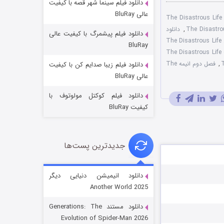
دانلود فیلم سینما شهر قصه با کیفیت
عالی BluRay
The Disastrous Life of S
,
دانلود
دانلود فیلم پیشمرگ با کیفیت عالی
دانلود سریال The Disastrous Life
BluRay
ه فارسی انیمیشن The Disastrous Life of
,
فصل دوم انیمه The
دانلود فیلم زیبا صدایم کن با کیفیت
باب اسفنجی فصل ۱۷
عالی BluRay
۶ (زیرنویس)
قسمت
منتشر شد
دانلود فیلم کوکتل مولوتوف با
کیفیت BluRay
جدیدترین پست‌ها
دانلود انیمیشن دنیایی دیگر
Another World 2025
رویایی برای تو
دانلود مستند Generations: The
۱۵ (دوبله)
قسمت
منتشر شد
Evolution of Spider-Man 2026