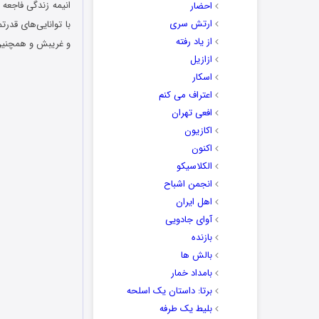
انیمه
زندگی فاجعه 
احضار
ارتش سری
با توانایی‌های قد
از یاد رفته
و غریبش و همچنین 
ازازیل
اسکار
اعتراف می کنم
افعی تهران
اکازیون
اکنون
الکلاسیکو
انجمن اشباح
اهل ایران
آوای جادویی
بازنده
بالش ها
بامداد خمار
برتا: داستان یک اسلحه
بلیط یک‌‌ طرفه