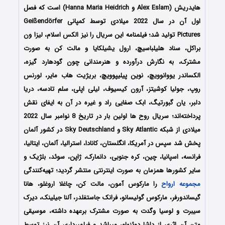
هایدریش (Alex Eslam و Hanna Maria Heidrich) است که فصل
اول آن در سال 2022 میلادی توسط کمپانی Geißendörfer
Pictures تولید شد؛ فیلمنامه این سریال را نیز الکس اسلام، لیزا ون
براکل، سناد هلیلباسیچ، ارول یشیلکایا و مالت کن به صورت
مشترک، به نگارش درآورده و هنرمندانی چون گودهارد گیزه،
الکساندر یووانوویچ، نوین پیلیپوویچ، بریژیت هاب مایر، لورنس
روپ، جولیا کوشیتز، آرون کیسیوف، لیلی اپلی، سلم تادسه، دریا
دلبر، یان گبورتیگ، ابک صفایی راد و غیره در آن به ایفای نقش
پرداخته‌اند؛ سریال روح ها اولین بار در تاریخ 8 نوامبر سال 2022
میلادی از شبکه Sky Atlantic و Sky Deutschland در کشور آلمان
پخش شد سپس در آمریکا، انگلستان، کانادا، استرالیا، آلمان، ایتالیا،
فرانسه، اسپانیا، چین، کره جنوبی، دانمارک، ژاپن، سوئد، بلژیک و
سایر کشورها همزمان به صورت اینترنتی منتشر گردید؛ تهیه‌کنندگی
مجموعه ارواح
را مارکوس آمون، مالت کن، چاغلا اروغلو، هانا
گیساندورفر، مارکوس گولیسانو، فرانک جاستفلدر، آلنا جیلینک، دیرک
سیبرت و لوسیا وگدت به صورت مشترک برعهده داشته، موسیقی
متن آن اثری از داشا دوئنهاور می‎باشد و فیلمبرداری آن نیز توسط