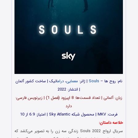
نام: روح ها –
Souls
| ژانر:
معمایی
،
درام
اتیک | ساخت کشور آلمان
| انتشار: 2022
زبان: آلمانی | تعداد قسمت‌‌‌‌ها: 8 اپیزود (فصل 1) | زیرنویس فارسی:
دارد
فرمت: MKV | محصول شبکه Sky Atlantic | امتیاز: 6.9 از 10
خلاصه داستان:
سریال ارواح Souls 2022 زندگی سه زن را به تصویر می‌کشد که