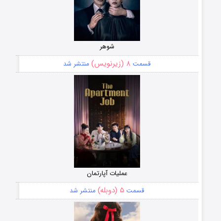
شوهر
۸ (زیرنویس)
قسمت
منتشر شد
عملیات آپارتمان
۵ (دوبله)
قسمت
منتشر شد