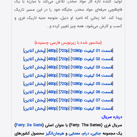
تولید کننده تازه کار مواد مخدر، تلاش می‌کند با مبارزه با یک
قاچاقچی حرفه‌ای مواد مخدر، جایگاه خود را در این مسیر تاریک
پیدا کند. اما زمانی که نامزد او دنیل، متوجه جنبه تاریک فری و
کسب و کارش می‌شود، همه چیز تغییر کرده و…
(سانسور شده با زیرنویس فارسی چسبیده)
[
قسمت 01 کیفیت 1080p
] [
720p
] [
480p
] [
پخش آنلاین
]
[
قسمت 02 کیفیت 1080p
] [
720p
] [
480p
] [
پخش آنلاین
]
[
قسمت 03 کیفیت 1080p
] [
720p
] [
480p
] [
پخش آنلاین
]
[
قسمت 04 کیفیت 1080p
] [
720p
] [
480p
] [
پخش آنلاین
]
[
قسمت 05 کیفیت 1080p
] [
720p
] [
480p
] [
پخش آنلاین
]
[
قسمت 06 کیفیت 1080p
] [
720p
] [
480p
] [
پخش آنلاین
]
[
قسمت 07 کیفیت 1080p
] [
720p
] [
480p
] [
پخش آنلاین
]
[
قسمت 08 کیفیت 1080p
] [
720p
] [
480p
] [
پخش آنلاین
]
درباره سریال:
سریال فری (Ferry: The Series) با عنوان اصلی (
Ferry: De Serie
)
یک مجموعه
جنایی
،
درام
،
معمایی
و
هیجان‌انگیز
محصول کشورهای