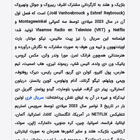
بلژیک و هلند به کارگردانی مشترک اشرف ریبروک و جوئل ونهبروک
(Eshref Reybrouck و Joël Vanhoebrouck) است که فصل اول
آن در سال 2023 میلادی توسط سه کمپانی Montagewinkel و
Netflix و Vlaamse Radio en Televisie (VRT) تولید شد؛
فیلمنامه این سریال را نیز پیت ماتیس، نیکو مولنار، بارت
اویتدنهوون و تیبه ون هوف به صورت مشترک، به نگارش درآورده و
هنرمندانی همچون فرانک لمرز، مورا وندر وکن، مکس کروس،
یانیک ون دی ولده، الیس شاپ، ریموند تیری، هاب اسمیت، تیم
هارس، پول کایرو، کوئن دی گریو، آلیس رایس، دیرک روفتوف،
ویمی ویلهلم، تیگو گرناند، آدام ونهاوس، کوین یانسنز، دریلون
کستراتی، پیتر دی گراف، فیلیپ بلومارت، گیدو پولمنز، گابریل دی
لیدکرکه و غیره در آن به ایفای نقش پرداخته‌اند؛
سریال فری
اولین
بار در تاریخ 3 نوامبر سال 2023 میلادی توسط سرویس استریم
نتفلیکس NETFLIX در آمریکا، انگلستان، کانادا، استرالیا، آلمان،
ایتالیا، فرانسه، اسپانیا، چین، کره جنوبی، دانمارک، ژاپن، سوئد،
آرژانتین، بلژیک، هلند و سایر کشورها همزمان به صورت اینترنتی
منتشر گردید؛ تهیه‌کنندگی مجموعه فری را لورین پولمانز، پیتر ون