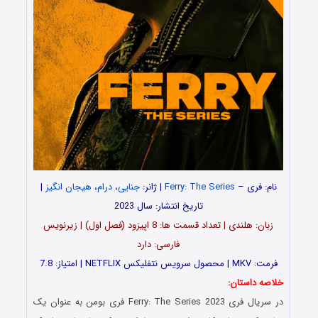
نام: فری –
Ferry: The Series
| ژانر:
جنایی
،
درام
،
هیجان انگیز
|
تاریخ انتشار: سال 2023
زبان: هلندی | تعداد قسمت‌‌‌‌ ها: 8 اپیزود (فصل اول) | زیرنویس
فارسی: دارد
فرمت: MKV | محصول سرویس نتفلیکس NETFLIX | امتیاز: 7.8
خلاصه داستان:
در سریال فری Ferry: The Series 2023 فری بومن به عنوان یک