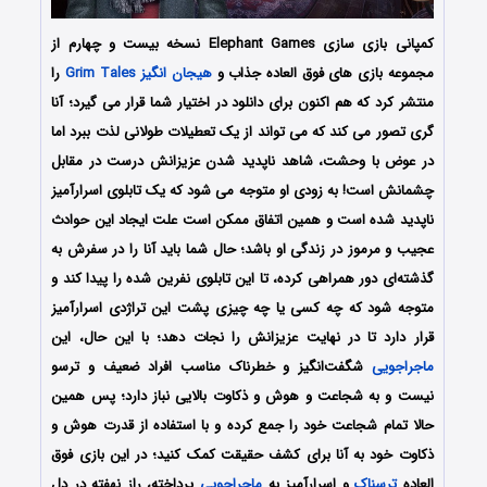
کمپانی بازی سازی Elephant Games نسخه بیست و چهارم از
مجموعه بازی های فوق العاده جذاب و
هیجان انگیز
Grim Tales
را
منتشر کرد که هم اکنون برای دانلود در اختیار شما قرار می گیرد؛ آنا
گری تصور می‌ کند که می‌ تواند از یک تعطیلات طولانی لذت ببرد اما
در عوض با وحشت، شاهد ناپدید شدن عزیزانش درست در مقابل
چشمانش است! به زودی او متوجه می شود که یک تابلوی اسرارآمیز
ناپدید شده است و همین اتفاق ممکن است علت ایجاد این حوادث
عجیب و مرموز در زندگی او باشد؛ حال شما باید آنا را در سفرش به
گذشته‌ای دور همراهی کرده، تا این تابلوی نفرین شده را پیدا کند و
متوجه شود که چه کسی یا چه چیزی پشت این تراژدی اسرارآمیز
قرار دارد تا در نهایت عزیزانش را نجات دهد؛ با این حال، این
ماجراجویی
شگفت‌انگیز و خطرناک مناسب افراد ضعیف و ترسو
نیست و به شجاعت و هوش و ذکاوت بالایی نباز دارد؛ پس همین
حالا تمام شجاعت خود را جمع کرده و با استفاده از قدرت هوش و
ذکاوت خود به آنا برای کشف حقیقت کمک کنید؛ در این بازی فوق
العاده
ترسناک
و اسرارآمیز به
ماجراجویی
پرداخته، راز نهفته در دل