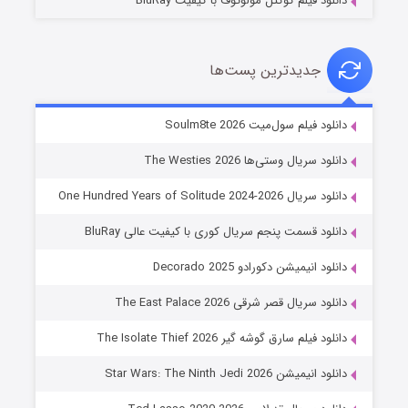
دانلود فیلم کوکتل مولوتوف با کیفیت BluRay
جدیدترین پست‌ها
خاندان اژدها فصل ۳
دانلود فیلم سول‌میت Soulm8te 2026
۶ (زیرنویس)
قسمت
منتشر شد
دانلود سریال وستی‌ها The Westies 2026
دانلود سریال One Hundred Years of Solitude 2024-2026
دانلود قسمت پنجم سریال کوری با کیفیت عالی BluRay
دانلود انیمیشن دکورادو Decorado 2025
دانلود سریال قصر شرقی The East Palace 2026
دانلود فیلم سارق گوشه گیر The Isolate Thief 2026
جادوگری در مغولستان
دانلود انیمیشن Star Wars: The Ninth Jedi 2026
۱۴ (زیرنویس)
قسمت
منتشر شد