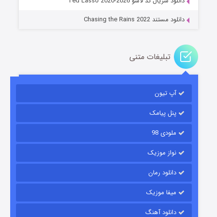
دانلود سریال تد لاسو Ted Lasso 2020-2026
دانلود مستند Chasing the Rains 2022
تبلیغات متنی
آپ تیون
باب اسفنجی فصل ۱۷
۶ (زیرنویس)
قسمت
منتشر شد
پنل پیامک
ملودی 98
نواز موزیک
دانلود رمان
میفا موزیک
دانلود آهنگ