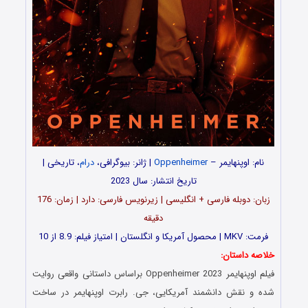
نام:
اوپنهایمر
–
Oppenheimer
| ژانر: بیوگرافی،
درام
، تاریخی |
تاریخ انتشار: سال 2023
زبان: دوبله فارسی + انگلیسی | زیرنویس فارسی: دارد | زمان: 176
دقیقه
فرمت: MKV | محصول آمریکا و انگلستان | امتیاز فیلم: 8.9 از 10
خلاصه داستان:
فیلم
اوپنهایمر
Oppenheimer 2023 براساس داستانی واقعی روایت
شده و نقش دانشمند آمریکایی، جی. رابرت اوپنهایمر در ساخت