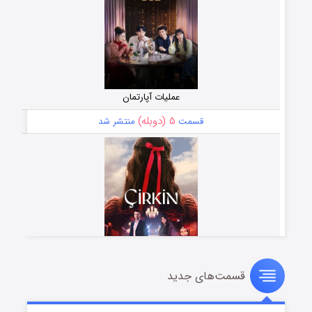
عملیات آپارتمان
۵ (دوبله)
قسمت
منتشر شد
قسمت‌های جدید
سریال زشت
۲ (زیرنویس)
قسمت
منتشر شد