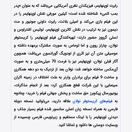
رابرت اوپنهایمر، فیزیکدان نظری آمریکایی می‌باشد که به عنوان «پدر
بمب اتمی» شناخته شده‌ است؛ کیلین مورفی نقش اوپنهایمر را در
این فیلم بازی می‌کند و امیلی بلانت، رابرت داونی جونیور و مت
دیمون نیز به‌ ترتیب در نقش کاترین اوپنهایمر، لوئیس اشتراوس و
لسلی گرووز حضور دارند؛ تهیه‌کنندگی فیلم اوپنهایمر را کریستوفر
نولان، چارلز روون و اما توماس به صورت مشترک برعهده داشته و
موسیقی متن آن نیز اثری از لودویگ گورانسون می‌باشد؛ همچون
آثار قبلی نولان، اوپنهایمر نیز با فرمت 70 میلی‌متری و به صورت
آی‌مکس ساخته خواهد شد؛ نولان بعد از نزدیک به دو دهه همکاری
و ساخت 9 فیلم برای برادران وارنر به علت اختلاف در زمینه اکران
سینمایی با این شرکت قطع همکاری کرد؛ بعد از انجام مذاکرات،
یونیورسال پیکچرز حق ساخت و پخش جهانی فیلم را خرید؛ چنانچه
به
فیلم‌های کریستوفر نولان
علاقه دارید، می‌توانید نسخه دوبله
فارسی به همراه نسخه زبان اصلی سانسور شده فیلم بسیار جذاب و
دیدنی اوپنهایمر را با ‌لینک مستقیم و زیرنویس فارسی چسبیده از
وبسایت دوستی ها دانلود و تماشا کنید.