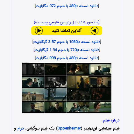
[
دانلود نسخه 480p با حجم 972 مگابایت
]
(سانسور شده با زیرنویس فارسی چسبیده)
[
دانلود نسخه 1080p با حجم 3.87 گیگابایت
]
[
دانلود نسخه 720p با حجم 1.94 گیگابایت
]
[
دانلود نسخه 480p با حجم 998 مگابایت
]
درباره فیلم:
فیلم سینمایی
اوپنهایمر
(
Oppenheimer
) یک فیلم بیوگرافی،
درام
و