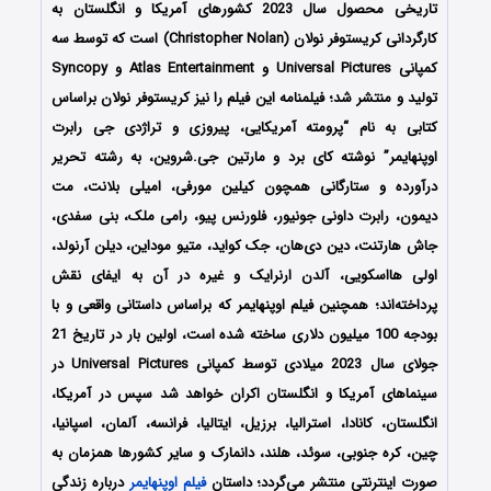
تاریخی محصول سال 2023 کشورهای آمریکا و انگلستان به
کارگردانی کریستوفر نولان (Christopher Nolan) است که توسط سه
کمپانی‌ Universal Pictures و Atlas Entertainment و Syncopy
تولید و منتشر شد؛ فیلمنامه این فیلم را نیز کریستوفر نولان براساس
کتابی به نام “پرومته آمریکایی، پیروزی و تراژدی جی رابرت
اوپنهایمر” نوشته کای برد و مارتین جی.شروین، به رشته تحریر
درآورده و ستارگانی همچون کیلین مورفی، امیلی بلانت، مت
دیمون، رابرت داونی جونیور، فلورنس پیو، رامی ملک، بنی سفدی،
جاش هارتنت، دین دی‌هان، جک کواید، متیو موداین، دیلن آرنولد،
اولی هااسکویی، آلدن ارنرایک و غیره در آن به ایفای نقش
پرداخته‌اند؛ همچنین فیلم اوپنهایمر که براساس داستانی واقعی و با
بودجه 100 میلیون دلاری ساخته شده است، اولین بار در تاریخ 21
جولای سال 2023 میلادی توسط کمپانی Universal Pictures در
سینماهای آمریکا و انگلستان اکران خواهد شد سپس در آمریکا،
انگلستان، کانادا، استرالیا، برزیل، ایتالیا، فرانسه، آلمان، اسپانیا،
چین، کره جنوبی، سوئد، هلند، دانمارک و سایر کشورها همزمان به
صورت اینترنتی منتشر می‌گردد؛ داستان
فیلم اوپنهایمر
درباره زندگی