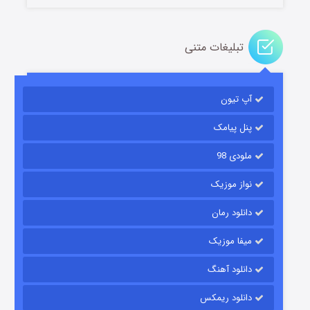
تبلیغات متنی
آپ تیون
باب اسفنجی فصل ۱۷
۶ (زیرنویس)
قسمت
منتشر شد
پنل پیامک
ملودی 98
نواز موزیک
دانلود رمان
میفا موزیک
دانلود آهنگ
رویایی برای تو
دانلود ریمکس
۱۵ (دوبله)
قسمت
منتشر شد