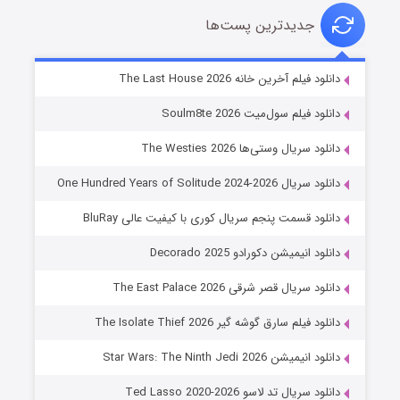
جدیدترین پست‌ها
خاندان اژدها فصل ۳
دانلود فیلم آخرین خانه The Last House 2026
۶ (زیرنویس)
قسمت
منتشر شد
دانلود فیلم سول‌میت Soulm8te 2026
دانلود سریال وستی‌ها The Westies 2026
دانلود سریال One Hundred Years of Solitude 2024-2026
دانلود قسمت پنجم سریال کوری با کیفیت عالی BluRay
دانلود انیمیشن دکورادو Decorado 2025
دانلود سریال قصر شرقی The East Palace 2026
جادوگری در مغولستان
دانلود فیلم سارق گوشه گیر The Isolate Thief 2026
۱۴ (زیرنویس)
قسمت
منتشر شد
دانلود انیمیشن Star Wars: The Ninth Jedi 2026
دانلود سریال تد لاسو Ted Lasso 2020-2026