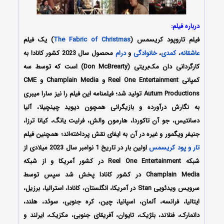
درباره فیلم:
فیلم تاروپود کریسمس (
The Fabric of Christmas
) یک فیلم
عاشقانه
،
کمدی
،
خانوادگی
و
درام
محصول سال 2023 کشور کانادا به
کارگردانی دان مک‌بریتی (Don McBrearty) است که توسط سه
کمپانی‌ Reel One Entertainment و Champlain Media و CME
Autum Productions تولید شد؛ فیلمنامه این فیلم را نیز سارا میبری
به نگارش درآورده و بازیگرانی همچون دیوید چینچیلا، آلیا
دسانتیس، جو آن تاکوردا، هارمون والش، فرلیت یانگ، کیانا ترزا،
جنیفر ویگمور و غیره در آن به ایفای نقش پرداخته‌اند؛ همچنین فیلم
تار و پود کریسمس
اولین بار در تاریخ 1 نوامبر سال 2023 میلادی از
شبکه Reel One Entertainment در کشور آمریکا و از شبکه
Champlain Media در کشور کانادا پخش شد سپس توسط
سرویس ویدئویی Stan در آمریکا، انگلستان، کانادا، استرالیا، برزیل،
ایتالیا، فرانسه، آلمان، اسپانیا، چین، کره جنوبی، سوئد، هلند،
دانمارک، فنلاند، بلژیک، تایوان، آفریقای جنوبی، مکزیک، ایرلند و