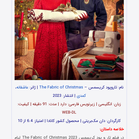
نام: تاروپود کریسمس
–
The Fabric of Christmas
| ژانر:
عاشقانه
،
کمدی
| انتشار: 2023
زبان: انگلیسی | زیرنویس فارسی: دارد | مدت: 91 دقیقه | کیفیت:
WEB-DL
کارگردان: دان مک‌بریتی | محصول کشور کانادا | امتیاز: 6.4 از 10
خلاصه داستان:
در فیلم تار و پود کریسمس The Fabric of Christmas 2023 لیام