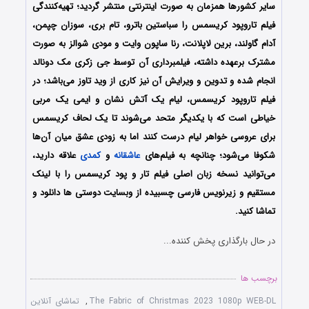
سایر کشورها همزمان به صورت اینترنتی منتشر گردید؛ تهیه‌کنندگی
فیلم تاروپود کریسمس را سباستین باترو، تام بری، سوزان چپمن،
آدام گاولند، برین لاپلانت، رنا ساپون وایت و مودی شوالز به صورت
مشترک برعهده داشته، فیلمبرداری آن توسط جی زکری مک دونالد
انجام شده و تدوین و ویرایش آن نیز کاری از وید تاوز می‌باشد؛ در
فیلم
تاروپود کریسمس،
لیام یک آتش نشان و ایمی یک مربی
خیاطی است که با یکدیگر متحد می‌شوند تا یک لحاف کریسمس
برای عروسی خواهر لیام درست کنند اما به زودی عشق میان آن‌ها
شکوفا می‌شود
؛
چنانچه به فیلم‌های
عاشقانه
و
کمدی
علاقه دارید،
می‌توانید نسخه زبان اصلی فیلم تار و پود کریسمس را با ‌لینک
مستقیم و زیرنویس فارسی چسبیده از وبسایت دوستی ها دانلود و
تماشا کنید.
در حال بارگذاری پخش کننده...
برچسب ها
The Fabric of Christmas 2023 1080p WEB-DL
,
تماشای آنلاین