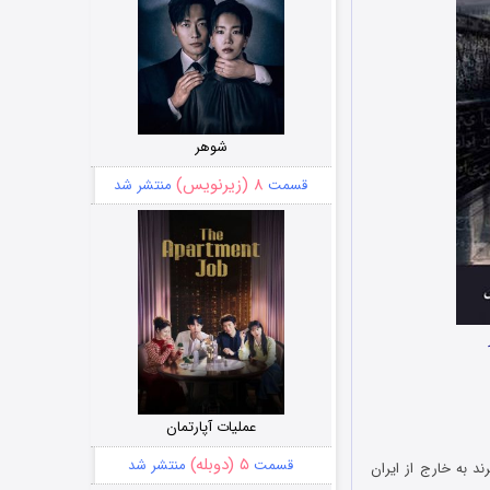
شوهر
۸ (زیرنویس)
قسمت
منتشر شد
عملیات آپارتمان
۵ (دوبله)
قسمت
منتشر شد
د به خارج از ایران