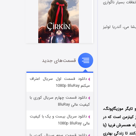
اقات بسیار ناگواری
ا می، آندریا لوئیز
قسمت‌های جدید
سریال زشت
۲ (زیرنویس)
قسمت
منتشر شد
دانلود قسمت اول سریال اعتراف
میکنم 1080p BluRay
دانلود قسمت چهارم سریال کوری با
کیفیت عالی BluRay
تایگر موزیگاپونگ،
دانلود سریال بیست و یک با کیفیت
ز کینزمن است که در
عالی 1080p BluRay
راه همسرش فریبا (با
کنند تا زندگی بهتری
دانلود قسمت سوم سریال کوری با