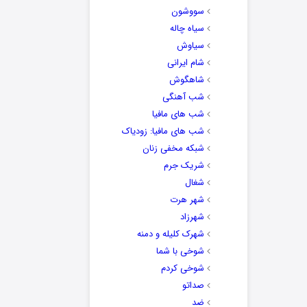
سووشون
سیاه چاله
سیاوش
شام ایرانی
شاهگوش
شب آهنگی
شب های مافیا
شب های مافیا: زودیاک
شبکه مخفی زنان
شریک جرم
شغال
شهر هرت
شهرزاد
شهرک کلیله و دمنه
شوخی با شما
شوخی کردم
صداتو
ضد