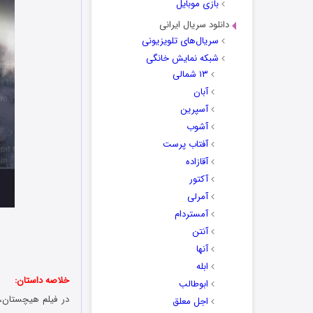
بازی موبایل
دانلود سریال ایرانی
سریال‌های تلویزیونی
شبکه نمایش خانگی
۱۳ شمالی
آبان
آسپرین
آشوب
آفتاب پرست
آقازاده
آکتور
آمرلی
آمستردام
آنتن
آنها
ابله
خلاصه داستان:
ابوطالب
در فیلم هیچستان، 
اجل معلق