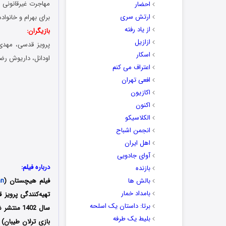
مهاجرت غیرقانونی ک
احضار
ارتش سری
برای بهرام و خانوا
از یاد رفته
بازیگران:
ازازیل
پرویز قدسی، مهدی 
اسکار
اودانل، داریوش رض
اعتراف می کنم
افعی تهران
اکازیون
اکنون
الکلاسیکو
انجمن اشباح
اهل ایران
آوای جادویی
درباره فیلم:
بازنده
بالش ها
فیلم هیچستان (
an
بامداد خمار
تهیه‌کنندگی پرویز 
برتا: داستان یک اسلحه
سال 1402 
بلیط یک‌‌ طرفه
بازی ترلان طیبان) 