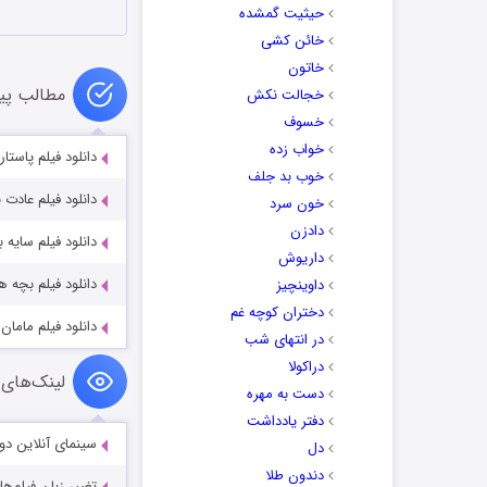
حیثیت گمشده
خائن کشی
خاتون
مطالب پی
خجالت نکش
خسوف
خواب زده
دانلود فیلم پاستاریون
خوب بد جلف
دانلود فیلم عادت 
خون سرد
دادزن
دانلود فیلم سایه 
داریوش
دانلود فیلم بچه 
داوینچیز
دختران کوچه غم
دانلود فیلم مامان مه
در انتهای شب
دراکولا
لینک‌های 
دست به مهره
دفتر یادداشت
سینمای آنلاین دو
دل
دندون طلا
تغییر زبان فیلم‌ها