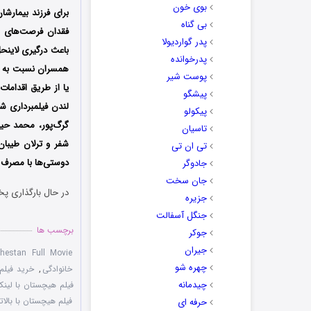
بوی خون
برای فرزند بیمارشان
بی گناه
فقدان فرصت‌های شغ
پدر گواردیولا
باعث درگیری لاینحل
پدرخوانده
همسران نسبت به رفت
پوست شیر
یا از طریق اقداما
پیشگو
لندن فیلمبرداری ش
پیکولو
گرگ‌پور، محمد حید
تاسیان
شفر و ترلان طیبان 
تی ان تی
دوستی‌ها با مصرف په
جادوگر
جان سخت
در حال بارگذاری پخ
جزیره
جنگل آسفالت
برچسب ها
جوکر
جیران
hestan Full Movie
چهره شو
خانوادگی
,
خرید فیلم
چیدمانه
فیلم هیچستان با لین
فیلم هیچستان با بالاترین کی
حرفه ای