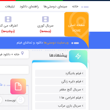
خانه
سینمای دوستی‌ها
راهنمای دانلود
تبلیغات
صفحه اصلی
سریال کوری
اعتراف می کن
HOME
(جمعه‌ها)
(دوشنبه‌ها)
وب‌سایت دوستی‌ها
دانلود و تماشای فیلم
پیشنهادها
خانه
دانلود فیل
»
فیلم بادیگارد
فیلم دایره زنگی
دا
سریال گنج مظفر
فیلم اخراجی ها ۱
نویسنده
سریال بازی مرکب