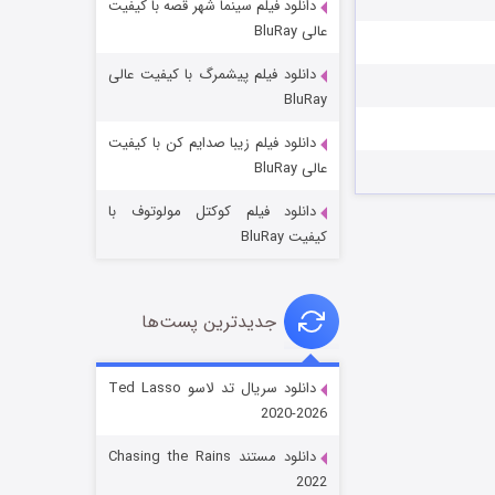
دانلود فیلم سینما شهر قصه با کیفیت
عالی BluRay
دانلود فیلم پیشمرگ با کیفیت عالی
BluRay
دانلود فیلم زیبا صدایم کن با کیفیت
جادوگری در مغولستان
عالی BluRay
۱۴ (زیرنویس)
قسمت
منتشر شد
دانلود فیلم کوکتل مولوتوف با
کیفیت BluRay
جدیدترین پست‌ها
دانلود سریال تد لاسو Ted Lasso
2020-2026
باب اسفنجی فصل ۱۷
دانلود مستند Chasing the Rains
۶ (زیرنویس)
قسمت
منتشر شد
2022