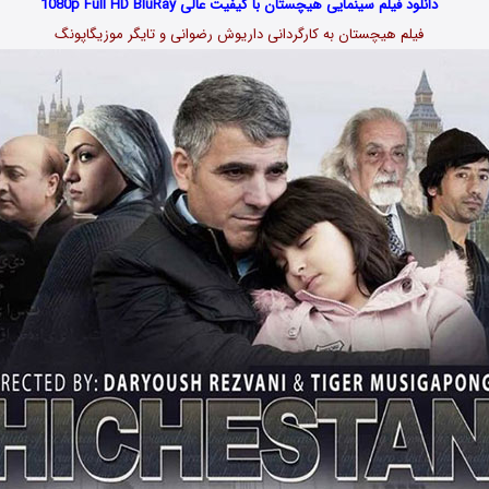
دانلود فیلم سینمایی هیچستان با کیفیت عالی 1080p Full HD BluRay
فیلم هیچستان به کارگردانی داریوش رضوانی و تایگر موزیگاپونگ