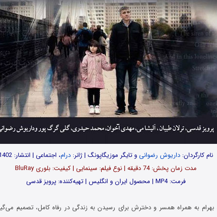
نام کارگردان:
داریوش رضوانی
و تایگر موزیگاپونگ | ژانر:
درام
، اجتماعی | انتشار: 1402
مدت‌‌ زمان پخش: 74 دقیقه | نوع فیلم: سینمایی | کیفیت: بلوری BluRay
فرمت: MP4 | محصول ایران و انگلیس | تهیه‎‌کننده: پرویز قدسی
بهرام به همراه همسر و دخترش برای رسیدن به زندگی در رفاه کامل، تصمیم می‌گیرن