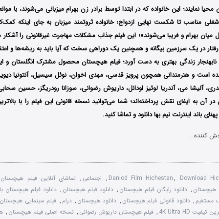
 محیا نمایند؛ این خانواده که در ابتدا توسط برادر زن بهرام میزبانی می‌شوند، با موان
لی مناسب تا شکست نهایی ازدواج؛ خانواده ثروتمند میزبان به جای اینکه کمک‌کنن
 میان بهرام و فریبا می‌شوند»؛ این فیلم جذاب مشکلات مهاجرت غیرقانونی را آشکار 
ار در یک سرزمین بیگانه و همچنین یک دوراهی سخت که آیا باید به ریشه‌ها و اعتقاد
ت نابهنجار زندگی بهتری به دست آورد؛ فیلم هیچستان محصول مشترک انگلستان و ای
ده است و هنرمندانی همچون پرویز قدسی، مهدی اخوان، نوئل سیسیل، آنتونیا دیویس
ری، آلیشا می، آندریا لوئیز اودانل، داریوش رضوانی، سوزانا رودریگز، حسین سحا
در آن به ایفای نقش پرداخته‌اند؛ شما می‌توانید نسخه قانونی این فیلم را با بالات
نای باند اینترنت نیم بها دانلود و تماشا کنید.
ش کننده...
Download Hic
,
Danlod Film Hichestan
,
اجتماعی
,
تماشای آنلاین فیلم هیچستان
 هیچستان
,
دانلود رایگان فیلم هیچستان
,
دانلود فیلم هیچستان
,
دانلود فیلم هیچستان با کیف
ک مستقیم
,
دانلود قانونی فیلم هیچستان
,
دانلود هیچستان
,
درام
,
فیلم سینمایی هیچستان
فیت 4K Ultra HD
,
فیلم هیچستان داریوش رضوانی
,
نسخه اصلی فیلم هیچستان
,
ه