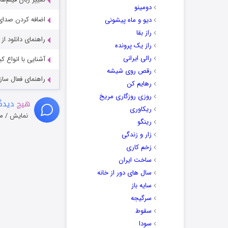
دومینو
اضافه کردن صدای 
دیو و ماه پیشونی
راز بقا
راهنمای دانلود ا
راز یک پرونده
رالی ایرانی
آشنایی با انواع ک
رقص روی شیشه
راهنمای فعال سازی کیفیت R
رهایم کن
روزی روزگاری مریخ
هیچ
دیدگا
ریکاوری
نمایش / م
رینگو
زار و زندگی
زخم کاری
ساخت ایران
سال های دور از خانه
سایه باز
سرگیجه
سقوط
سودا