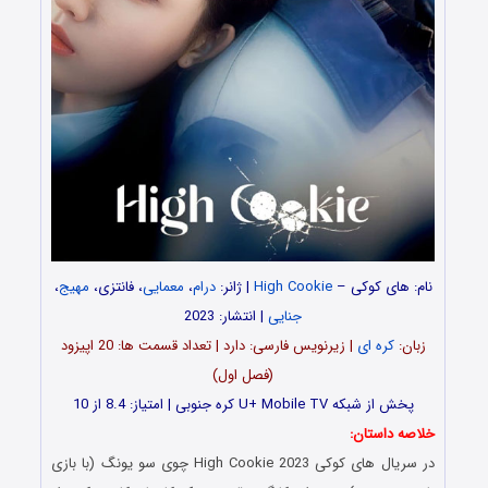
نام: های کوکی –
High Cookie
| ژانر:
درام
،
معمایی
، فانتزی،
مهیج
،
جنایی
| انتشار: 2023
زبان:
کره ای
| زیرنویس فارسی: دارد | تعداد قسمت‌‌‌‌ ها: 20 اپیزود
(فصل اول)
پخش از شبکه U+ Mobile TV کره جنوبی | امتیاز: 8.4 از 10
خلاصه داستان:
در سریال های کوکی High Cookie 2023 چوی سو یونگ (با بازی