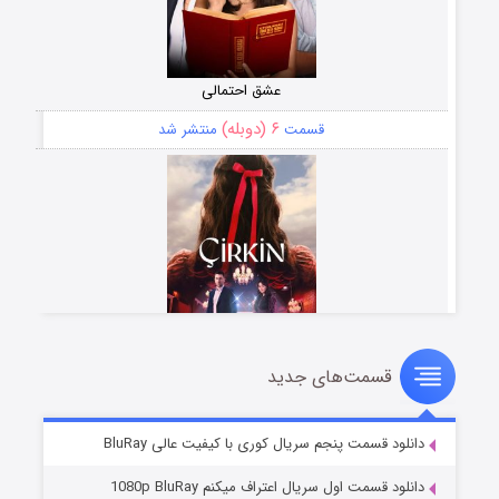
عشق احتمالی
۶ (دوبله)
قسمت
منتشر شد
قسمت‌های جدید
سریال زشت
۵ (زیرنویس)
قسمت
منتشر شد
دانلود قسمت پنجم سریال کوری با کیفیت عالی BluRay
دانلود قسمت اول سریال اعتراف میکنم 1080p BluRay