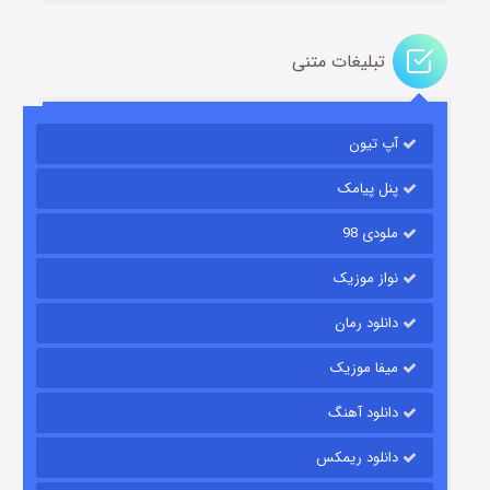
تبلیغات متنی
مردگان متحرک: شهر مرده ۳
۲ (زیرنویس)
قسمت
منتشر شد
آپ تیون
پنل پیامک
ملودی 98
نواز موزیک
دانلود رمان
میفا موزیک
شکست استوارت در نجات جهان
دانلود آهنگ
۷ (زیرنویس)
قسمت
منتشر شد
دانلود ریمکس