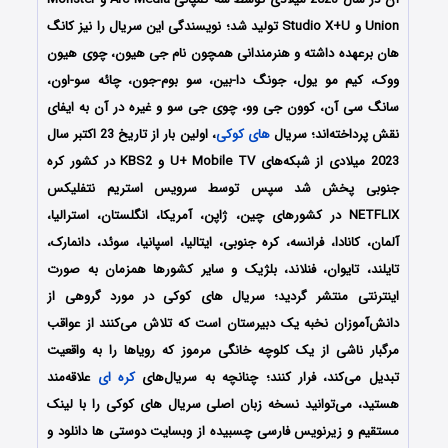
Union و Studio X+U تولید شد؛ نویسندگی این سریال را نیز کانگ
هان برعهده داشته و هنرمندانی همچون نام جی هیون، چوی هیون
ووک، کیم مو یول، جونگ دا-بین، سو بوم-جون، چائه سو-اون،
سانگ سی آن، کوون جی وو، چوی جی سو و غیره در آن به ایفای
نقش پرداخته‌اند؛ سریال
های کوکی
، اولین بار از تاریخ 23 اکتبر سال
2023 میلادی از شبکه‌‌‌های U+ Mobile TV و KBS2 در کشور کره
جنوبی پخش شد سپس توسط سرویس استریم نتفلیکس
NETFLIX در کشورهای چین، ژاپن، آمریکا، انگلستان، استرالیا،
آلمان، کانادا، فرانسه، کره جنوبی، ایتالیا، اسپانیا، سوئد، دانمارک،
تایلند، تایوان، فنلاند، بلژیک و سایر کشورها همزمان به صورت
اینترنتی منتشر گردید؛ سریال های کوکی در مورد گروهی از
دانش‌آموزان نخبه یک دبیرستان است که تلاش می‌کنند از عواقب
مرگبار ناشی از یک کلوچه خانگی مرموز که رویاها را به واقعیت
تبدیل می‌کند، فرار کنند؛ چنانچه به سریال‌های
کره ای
علاقه‌مند
هستید، می‌توانید نسخه زبان اصلی سریال های کوکی را با لینک
مستقیم و زیرنویس فارسی چسبیده از وبسایت دوستی ها دانلود و