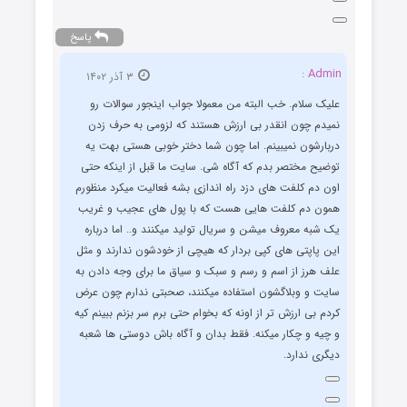
پاسخ
Admin :
۳ آذر ۱۴۰۲
علیک سلام. خب البته من معمولا جواب اینجور سوالات رو
نمیدم چون انقدر بی ارزش هستند که لزومی به حرف زدن
دربارشون نمیبینم. اما چون شما دختر خوبی هستی بهت یه
توضیح مختصر بدم که آگاه شی. سایت ما قبل از اینکه حتی
اون دم کلفت های دزد راه اندازی بشه فعالیت میکرد منظورم
همون دم کلفت هایی هست که با پول های عجیب و غریب
یک شبه معروف میشن و سریال تولید میکنند و.. اما درباره
این پاپتی های کپی بردار که هیچی از خودشون ندارند و مثل
علف هرز از اسم و رسم و سبک و سیاق ما برای وجه دادن به
سایت و وبلاگشون استفاده میکنند، صحبتی ندارم چون عرض
کردم بی ارزش تر از اونه که بخوام حتی برم سر بزنم ببینم کیه
و چیه و چکار میکنه. فقط بدان و آگاه باش دوستی ها شعبه
دیگری ندارد.