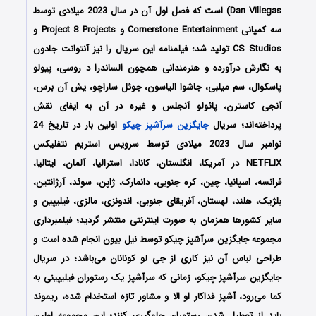
Dan Villegas) است که فصل اول آن در سال 2023 میلادی توسط
سه کمپانی Cornerstone Entertainment و Project 8 Projects و
CS Studios تولید شد؛ فیلمنامه این سریال را نیز آنتوانت جادون
به نگارش درآورده و هنرمندانی همچون الساندرا د روسی، پیولو
پاسکوال، سم میلبی، جاشوا الیاسون، جوئل ساراچو، یش آن برس،
آنجی کاسترن، پائولو آنجلس و غیره در آن به ایفای نقش
پرداخته‌اند؛ سریال
جایگزین سرآشپز چیکو
اولین بار در تاریخ 24
نوامبر سال 2023 میلادی توسط سرویس استریم نتفلیکس
NETFLIX در آمریکا، انگلستان، کانادا، استرالیا، آلمان، ایتالیا،
فرانسه، اسپانیا، چین، کره جنوبی، دانمارک، ژاپن، سوئد، آرژانتین،
بلژیک، هلند، لهستان، آفریقای جنوبی، اندونزی، مالزی، فیلیپین و
سایر کشورها همزمان به صورت اینترنتی منتشر گردید؛ فیلمبرداری
مجموعه جایگزین سرآشپز چیکو توسط نیل بیون انجام شده است و
طراحی لباس آن نیز کاری از جی لو کونانان می‌باشد؛ در سریال
جایگزین سرآشپز چیکو، زمانی که سرآشپز یک رستوران فیلیپینی به
کما می‌رود، آشپز فداکار او الا و مشاور تازه استخدام شده، ریموند
باید از تعطیل شدن رستوران جلوگیری کنند؛ این مجموعه اولین