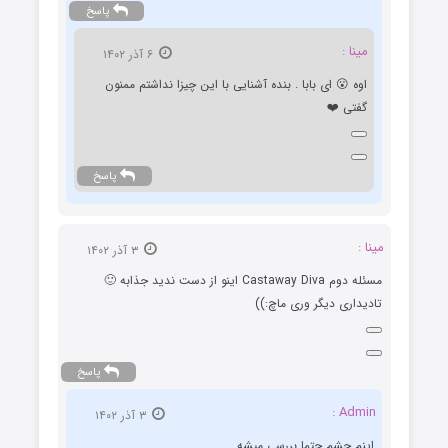
پاسخ
مینا :
۶ آذر ۱۴۰۲
اوه 😮 ای بابا . بنده آشنایی با این چیزا نداشتم ممنون
گفتی ❤️
پاسخ
مینا :
۳ آذر ۱۴۰۲
مسئله دوم Castaway Diva اینو از دست ندید جذابه 🙂
تادیداری دیگر وری ماچ:))
پاسخ
Admin :
۳ آذر ۱۴۰۲
اینم چشم حتما بررسی میشه