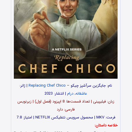
نام: جایگزین سرآشپز چیکو –
Replacing Chef Chico
| ژانر:
عاشقانه
،
درام
| انتشار: 2023
زبان: فیلیپینی | تعداد قسمت‌‌‌‌ها: 8 اپیزود (فصل اول) | زیرنویس
فارسی: دارد
فرمت: MKV | محصول سرویس نتفلیکس NETFLIX | امتیاز: 7.8
خلاصه داستان: