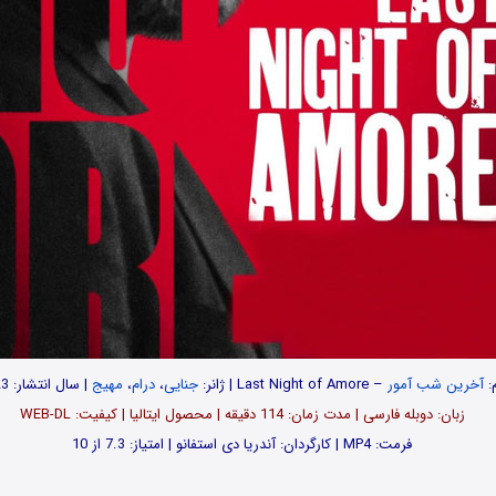
م:
آخرین شب آمور
– Last Night of Amore | ژانر:
جنایی
،
درام
،
مهیج
| سال انتشار: 2023
زبان: دوبله فارسی | مدت زمان: 114 دقیقه | محصول ایتالیا | کیفیت: WEB-DL
فرمت: MP4 | کارگردان: آندریا دی استفانو | امتیاز: 7.3 از 10