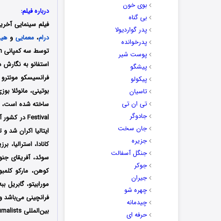
بوی خون
درباره فیلم:
بی گناه
فیلم سینمایی آخرین شب آمور ( of Amore
پدر گواردیولا
درام
،
معمایی
و
هیج
پدرخوانده
پوست شیر
استفانو به نگارش د
پیشگو
فرانسیسکو مونترو ب
پیکولو
بوتینی، مانوئلا بوز
تاسیان
تی ان تی
جادوگر
جان سخت
جزیره
کانادا، استرالیا، ب
جنگل آسفالت
سوئد، آفریقای جنو
جوکر
کوهن، مارکو کلمبو،
جیران
مورابیتو، گابریل 
چهره شو
فرانچینی می‌باشد 
چیدمانه
حرفه ای