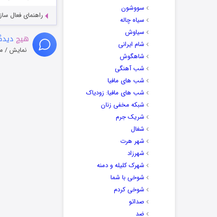
سووشون
راهنمای فعال سازی کیفیت R
سیاه چاله
سیاوش
هیچ
دیدگا
شام ایرانی
نمایش / م
شاهگوش
شب آهنگی
شب های مافیا
شب های مافیا: زودیاک
شبکه مخفی زنان
شریک جرم
شغال
شهر هرت
شهرزاد
شهرک کلیله و دمنه
شوخی با شما
شوخی کردم
صداتو
ضد