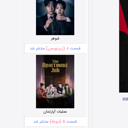
شوهر
۸ (زیرنویس)
قسمت
منتشر شد
عملیات آپارتمان
۵ (دوبله)
قسمت
منتشر شد