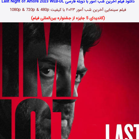
دانلود فیلم آخرین شب آمور با دوبله فارسی Last Night of Amore 2023 WEB-DL
فیلم سینمایی آخرین شب آمور ۲۰۲۳ با کیفیت 1080p & 720p & 480p
(کاندیدای 5 جایزه از جشنواره بین‌المللی فیلم)