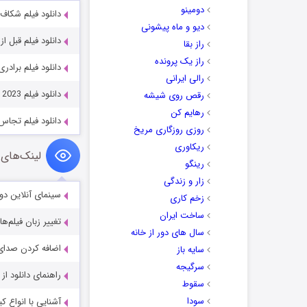
دومینو
دانلود فیلم شکاف he Rip 2026
دیو و ماه پیشونی
دانلود فیلم قبل از رفتن م
راز بقا
راز یک پرونده
دانلود فیلم برادری گرگ  the Wolf 2001
رالی ایرانی
دانلود فیلم The Three Musketeers: D’Artagnan 2023
رقص روی شیشه
رهایم کن
دانلود فیلم تجاس jas 2023
روزی روزگاری مریخ
ریکاوری
لینک‌های 
رینگو
زار و زندگی
سینمای آنلاین دو
زخم کاری
ساخت ایران
تغییر زبان فیلم‌ها
سال های دور از خانه
اضافه کردن صدای 
سایه باز
سرگیجه
راهنمای دانلود ا
سقوط
سودا
آشنایی با انواع ک