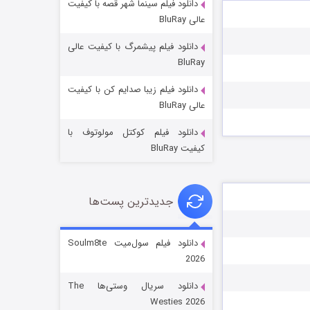
دانلود فیلم سینما شهر قصه با کیفیت
عالی BluRay
دانلود فیلم پیشمرگ با کیفیت عالی
BluRay
دانلود فیلم زیبا صدایم کن با کیفیت
جادوگری در مغولستان
عالی BluRay
۱۴ (زیرنویس)
قسمت
منتشر شد
دانلود فیلم کوکتل مولوتوف با
کیفیت BluRay
جدیدترین پست‌ها
دانلود فیلم سول‌میت Soulm8te
2026
باب اسفنجی فصل ۱۷
دانلود سریال وستی‌ها The
۶ (زیرنویس)
قسمت
منتشر شد
Westies 2026