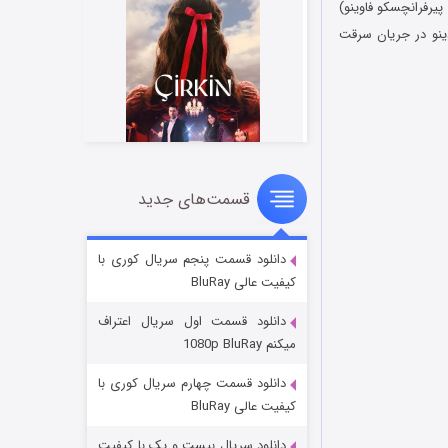
ور (با بازی پیرفرانچسکو فاوینو)
نو در جریان سرقت
قسمت‌های جدید
سریال زشت
۲ (زیرنویس)
قسمت
منتشر شد
دانلود قسمت پنجم سریال کوری با
کیفیت عالی BluRay
دانلود قسمت اول سریال اعتراف
میکنم 1080p BluRay
دانلود قسمت چهارم سریال کوری با
کیفیت عالی BluRay
دانلود سریال بیست و یک با کیفیت