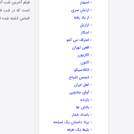
احضار
ارتش سری
است که در شب قبل
از یاد رفته
الماس کشته شده ا
ازازیل
اسکار
اعتراف می کنم
افعی تهران
اکازیون
اکنون
الکلاسیکو
انجمن اشباح
اهل ایران
آوای جادویی
بازنده
بالش ها
بامداد خمار
برتا: داستان یک اسلحه
بلیط یک‌‌ طرفه