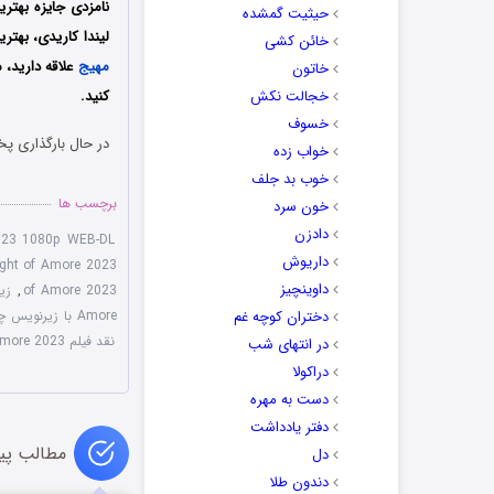
نامزدی جایزه بهتری
حیثیت گمشده
لیندا کاریدی، بهتر
خائن کشی
مهیج
علاقه دارید، 
خاتون
خجالت نکش
کنید.
خسوف
در حال بارگذاری پخ
خواب زده
خوب بد جلف
برچسب ها
خون سرد
دادزن
2023 1080p WEB-DL
داریوش
ight of Amore 2023
داوینچیز
of Amore 2023
,
زیرنو
دختران کوچه غم
Amore با زیرنویس چسبیده
نقد فیلم Last Night of Amore 2023
در انتهای شب
دراکولا
دست به مهره
دفتر یادداشت
مطالب پی
دل
دندون طلا