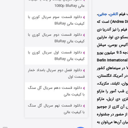
مردگان متحرک: شهر مرده ۳
عالی 1080p BluRay
۲ (زیرنویس)
قسمت
منتشر شد
 فیلم
اکشن
،
جنایی
،
دانلود قسمت سوم سریال کوری با
محصول سال 2023 کشور ایتالیا به کارگردانی آندریا دی استفانو (Andrea Di Stefano) است که
کیفیت عالی BluRay
Adler En تولید شد؛ فیلمنامه این فیلم را نیز آندریا دی
دانلود قسمت دوم سریال کوری با
چسکو دی لوا، مارتین
کیفیت عالی BluRay
بو، آلیس بوسی، میشل
دانلود قسمت اول سریال کوری با
که با بودجه 9.5 میلیون یورو
کیفیت عالی BluRay
ر در تاریخ 24 فوریه سال 2023 میلادی در جشنواره بین‌المللی فیلم برلین Berlin International Film
Festival در کشور آلمان به نمایش درآمد سپس در 9 مارس همان سال توسط کمپانی Vision Distribution در سینماهای کشور
دانلود فصل دوم سریال بامداد خمار
شکست استوارت در نجات جهان
م در نهایت در آمریکا، انگلستان،
قسمت اول
یوان، تایلند، مکزیک،
۷ (زیرنویس)
قسمت
منتشر شد
دانلود قسمت دهم سریال گل سنگ
ن شب آمور را مارکو
با کیفیت عالی
لزی دی اریل، مارکو
دانلود قسمت نهم سریال گل سنگ
ش آن کاری از جوجیو
با کیفیت عالی
از حضور در جشنواره
I موفق شد نامزد دریافت 5 جایزه شود که از میان آن‌ها می‌توان به