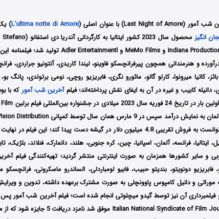
Last Night) با عنوان اصلی (
L’ultima notte di Amore
) یک
ان انگیز
توسط سه کمپانی‌ Indiana Production و MeMo Films و tertainmentl
رآورده و هنرمندانی همچون پیرفرانچسکو فاوینو، لیندا کاریدی، آنتونیو جراردی، فران
ائز، کاتیا میرونوا، کارلو گالو، مائورو نگری، فابریزیو روچی، نومی برتولدی، پانگ 
ی، دانیله کابیب و غیره در آن به ایفای نقش پرداخته‌اند؛ فیلم
آخرین شب آمور
ساخته شده است، اولین با
ایتالیا اکران شد و توانست به فروش تقریبی 4.8 میلیون دلار در گیشه دست پیدا کند؛ این فیل
رزیل، ایتالیا، فرانسه، آلمان، اسپانیا، چین، کره جنوبی، هلند، دانمارک، فنلاند، بلژیک، تا
بی و سایر کشورها همزمان به صورت اینترنتی منتشر گردید؛ تهیه‌کنندگی فیلم آخری
 فابریزیو دونویتو، بندیتو حبیب، فابیو لومباردلی، الساندرو ماسکرونی، فرانچسکو م
ببه موراتی و دانیل کامپوس پاوونچلی به صورت مشترک برعهده داشته، تدوین و ویرای
و فیلمبرداری آن نیز توسط گیدو میچلوتی انجام شده است؛ فیلم آخرین شب آمور پس 
بین‌المللی talian National Syndicate of Film Journalists