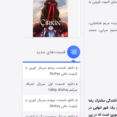
تای الموت قزوین به
ده مریم طباطبایی،
حمود سرابی، محمد
قسمت‌های جدید
سریال زشت
۲ (زیرنویس)
قسمت
منتشر شد
دانلود قسمت پنجم سریال کوری با
کیفیت عالی BluRay
دانلود قسمت اول سریال اعتراف
میکنم 1080p BluRay
دانلود قسمت چهارم سریال کوری با
‌کنندگی مشترک رضا
کیفیت عالی BluRay
نتشر شد؛ فیلم بلند داستانی یک شهر تنهایی در
 سوری است که در پی
دانلود سریال بیست و یک با کیفیت