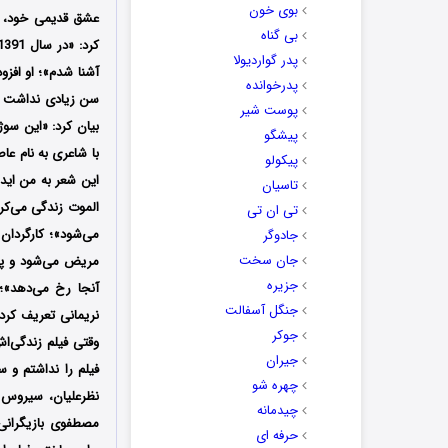
بوی خون
عشق قدیمی خود، را
بی گناه
پدر گواردیولا
آشنا شدم»؛ او افزو
پدرخوانده
پوست شیر
پیشگو
با شاعری به نام عا
پیکولو
این شعر به من ایده
تاسیان
الموت زندگی می‌کرد
تی ان تی
می‌شود»؛ کارگردان 
جادوگر
جان سخت
مریض می‌شود و پس ا
جزیره
آنجا رخ می‌دهد»؛
جنگل آسفالت
نریمانی تعریف کرد
جوکر
جیران
چهره شو
نظرعلیان، سیروس ه
چیدمانه
مصطفوی بازیگرانی 
حرفه ای