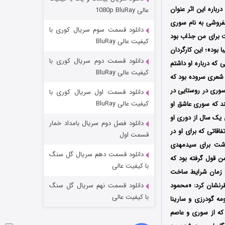
مردگان متحرک: شهر مرده ۳
باره این اثر عنوان
عالی 1080p BluRay
۲ (زیرنویس)
قسمت
منتشر شد
 دستفروشی به نام سوری
دانلود قسمت سوم سریال کوری با
ت برای من جذاب بود
کیفیت عالی BluRay
ر نشان می‎داد ولی در عین حال زیبا بود»؛ این کارگردان
دانلود قسمت دوم سریال کوری با
ن ساعت با او صحبت می‎کردم و طی تحقیقاتی که درباره او داشتم
کیفیت عالی BluRay
ت شعری سروده بود که
«سوری در روستایی در
دانلود قسمت اول سریال کوری با
کیفیت عالی BluRay
ند که سوری عاشق او
ی یک سال از دوری او
دانلود فصل دوم سریال بامداد خمار
اقاتی که برای او در
شکست استوارت در نجات جهان
قسمت اول
گذشت برای سیدمهدی
۷ (زیرنویس)
قسمت
منتشر شد
دانلود قسمت دهم سریال گل سنگ
ن قول گرفته بود که
با کیفیت عالی
ل 1399 سوری فوت شد و من تا آن زمان شرایط ساخت
ان خاطرنشان کرد: «محمود
دانلود قسمت نهم سریال گل سنگ
با کیفیت عالی
ه گودرزی و سارینا
 که از سوری و عاصم