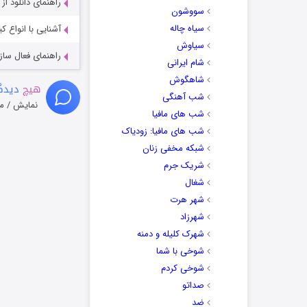
راهنمای دانلود ا
سووشون
سیاه چاله
آشنایی با انواع ک
سیاوش
راهنمای فعال سازی کیفیت R
شام ایرانی
شاهگوش
هیچ
دیدگا
شب آهنگی
نمایش / م
شب های مافیا
شب های مافیا: زودیاک
شبکه مخفی زنان
شریک جرم
شغال
شهر هرت
شهرزاد
شهرک کلیله و دمنه
شوخی با شما
شوخی کردم
صداتو
ضد