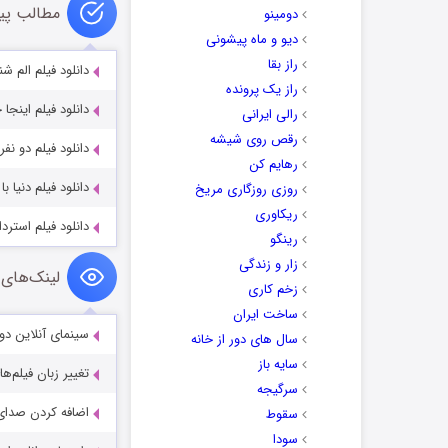
مطالب پی
دومینو
دیو و ماه پیشونی
راز بقا
دانلود فیلم الم ش
راز یک پرونده
دانلود فیلم اینج
رالی ایرانی
رقص روی شیشه
دانلود فیلم دو نفر 
رهایم کن
دانلود فیلم دنیا ب
روزی روزگاری مریخ
ریکاوری
دانلود فیلم استرد
رینگو
زار و زندگی
لینک‌های 
زخم کاری
ساخت ایران
سینمای آنلاین دو
سال های دور از خانه
سایه باز
تغییر زبان فیلم‌ها
سرگیجه
اضافه کردن صدای 
سقوط
سودا