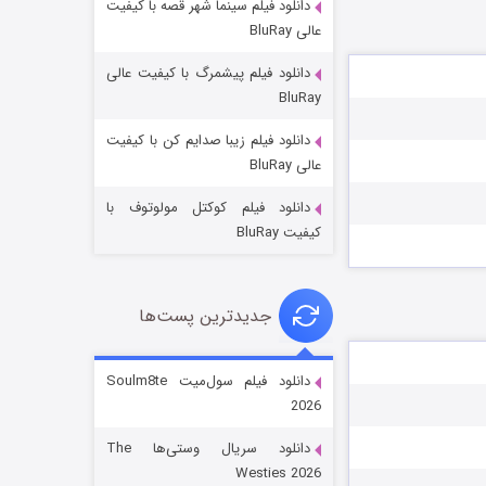
دانلود فیلم سینما شهر قصه با کیفیت
عالی BluRay
دانلود فیلم پیشمرگ با کیفیت عالی
BluRay
دانلود فیلم زیبا صدایم کن با کیفیت
جادوگری در مغولستان
عالی BluRay
۱۴ (زیرنویس)
قسمت
منتشر شد
دانلود فیلم کوکتل مولوتوف با
کیفیت BluRay
جدیدترین پست‌ها
دانلود فیلم سول‌میت Soulm8te
2026
باب اسفنجی فصل ۱۷
دانلود سریال وستی‌ها The
۶ (زیرنویس)
قسمت
منتشر شد
Westies 2026