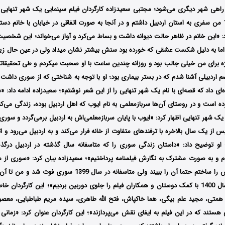
هی شهر دیگری می‌شود؛ مجتبی سعیدزاده کارگردان فیلم سینمایی یک شهر تنهایی در
کرد: «در سال 1391 من سفری به استان اردبیل داشتم و در آنجا به صورت اتفاقی در خیابان با خانم
د: «این خانم در ظاهر حالت دیوانه داشت و بساط می‌کرد و آواز می‌خواند؛ این شخصی
سن زیادی نداشت اما به دلیل شکست عشقی که خورده بود سنش بیشت
بیان کرد: «این سوژه برای من خیلی جالب بود و روزانه چندی
صم اردبیلی آشنا شدم که در بستر بیماری بود؛ او با توجه به شناختی که از سوری داش
‌ای داد که قصه‌ای با نام یک شهر تنهایی را از این شعر نوشتم»؛ سعیدزاده ادامه داد: 
ه است و در روستای آن‌ها سربازمعلمی به نام ایوب که اهل اردبیل بوده، زندگی می‌ک
یک شهر تنهایی اظهار کرد: «ایوب با پایان سربازمعلمی‌اش به اردبیل برمی‌گردد و سور
ز یک سال بالاخره با ترفندهای متفاوت از خانه فرار می‌کند و به اردبیل می‌رود و اتف
 او توضیح داد: «داستان زندگی سوری را که متاسفانه سال گذشته در اردبیل در
م و به صورت مشترک به نگارش فیلمنامه پرداختیم»؛ سعیدزاده بیان کرد: «سوری از م
وقتی فیلم زندگی‌اش را ساختم حتما آن را ببیند ولی متاسفانه در سا
فیلم را نداشتم و سال 1400 با کمک دوستان و همکاران فیلم را جلوی دوربین بردیم»؛ این کارگرد
متی، مجید علم بیگی، هما خاکپاش، فتح الله طاهری، سیده مریم طباطبایی، معصوم
هستند که در این فیلم به ایفای نقش می‌پردازند»؛ این کارگردان عنوان کرد: «زمانی