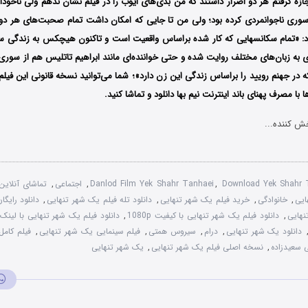
ازه گرفتم هر دو اصرار داشتند که من بدی‌های ایوب را در فیلم نشان ندهم ولی ناخودآ
ری ناجوانمردی کرده بود؛ ولی من تا جایی که امکان داشت تمام صحبت‌های هر دو نف
گرفتم»؛ او اظهار کرد: «تمام سکانس‎هایی که کار شده براساس واقعیت است و تاکنون هیچکس به ز
به زبان‌های مختلف روایت شده و حتی خواننده‌ای مانند ابراهیم تاتلیس هم از سوری 
ه در جهنم رویید را براساس زندگی این زن دارد»؛ شما می‌توانید نسخه قانونی این فیلم ر
با مصرف پهنای باند اینترنت نیم بها دانلود و تماشا کنید.
ش کننده...
Download Yek Shahr T
,
Danlod Film Yek Shahr Tanhaei
,
اجتماعی
,
تماشای آنلاین
ایی
,
خانوادگی
,
خرید فیلم یک شهر تنهایی
,
دانلود تله فیلم یک شهر تنهایی
,
دانلود رایگ
نهایی
,
دانلود فیلم یک شهر تنهایی با کیفیت 1080p
,
دانلود فیلم یک شهر تنهایی با لینک
دانلود یک شهر تنهایی
,
درام
,
سیروس همتی
,
فیلم سینمایی یک شهر تنهایی
,
فیلم کامل
 سعیدزاده
,
نسخه اصلی فیلم یک شهر تنهایی
,
یک شهر تنهایی