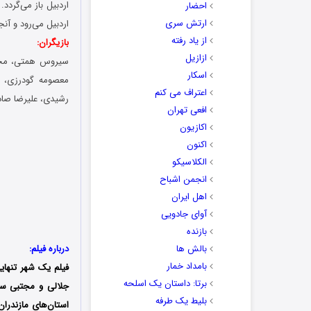
اردبیل باز می‌‌گر
احضار
ارتش سری
اردبیل می‌رود و آنج
از یاد رفته
بازیگران:
ازازیل
سیروس همتی، مجید
اسکار
معصومه گودرزی، 
اعتراف می کنم
رشیدی، علیرضا صاد
افعی تهران
اکازیون
اکنون
الکلاسیکو
انجمن اشباح
اهل ایران
آوای جادویی
بازنده
بالش ها
درباره فیلم:
بامداد خمار
فیلم یک شهر تنها
برتا: داستان یک اسلحه
بلیط یک‌‌ طرفه
استان‌های مازندرا