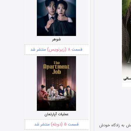
شوهر
۸ (زیرنویس)
قسمت
منتشر شد
عملیات آپارتمان
۵ (دوبله)
قسمت
منتشر شد
تش به زادگاه خودش