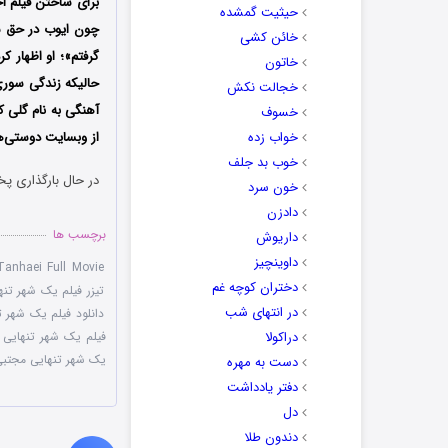
برای ساختن فیلم اج
حیثیت گمشده
چون ایوب در حق سو
خائن کشی
خاتون
حالیکه زندگی سوری 
خجالت نکش
آهنگی به نام گلی ک
خسوف
خواب زده
از وبسایت دوستی‌ها 
خوب بد جلف
در حال بارگذاری پخ
خون سرد
دادزن
برچسب ها
داریوش
داوینچیز
anhaei Full Movie
دختران کوچه غم
تیزر فیلم یک شهر تنه
در انتهای شب
دانلود فیلم یک شهر ت
دراکولا
فیلم یک شهر تنهایی
,
یک شهر تنهایی مجتبی
دست به مهره
دفتر یادداشت
دل
دندون طلا