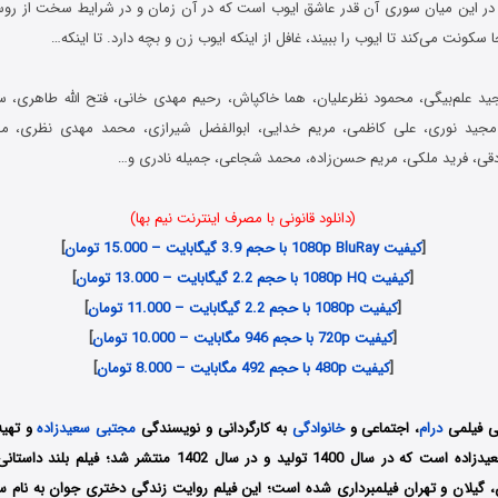
دد. در این میان سوری آن قدر عاشق ایوب است که در آن زمان و در شرایط سخت از روس
ا سکونت می‌کند تا ایوب را ببیند، غافل از اینکه ایوب زن و بچه دارد. تا اینکه…
 علم‌بیگی، محمود نظرعلیان، هما خاکپاش، رحیم مهدی خانی، فتح الله طاهری، سی
مجید نوری، علی کاظمی، مریم خدایی، ابوالفضل شیرازی، محمد مهدی نظری، م
قی، فرید ملکی، مریم حسن‌زاده، محمد شجاعی، جمیله نادری و…
(دانلود قانونی با مصرف اینترنت نیم بها)
[
کیفیت 1080p BluRay با حجم 3.9 گیگابایت – 15.000 تومان
]
[
کیفیت 1080p HQ با حجم 2.2 گیگابایت – 13.000 تومان
]
[
کیفیت 1080p با حجم 2.2 گیگابایت – 11.000 تومان
]
[
کیفیت 720p با حجم 946 مگابایت – 10.000 تومان
]
[
کیفیت 480p با حجم 492 مگابایت – 8.000 تومان
]
یی فیلمی
درام
، اجتماعی و
خانوادگی
به کارگردانی و نویسندگی
مجتبی سعیدزاده
و تهیه
جلالی و مجتبی سعیدزاده است که در سال 1400 تولید و در سال 1402 م
ن، گیلان و تهران فیلمبرداری شده است؛ این فیلم روایت زندگی دختری جوان به نام