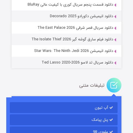
دانلود قسمت پنجم سریال کوری با کیفیت عالی BluRay
دانلود انیمیشن دکورادو Decorado 2025
دانلود سریال قصر شرقی The East Palace 2026
خاندان اژدها فصل ۳
دانلود فیلم سارق گوشه گیر The Isolate Thief 2026
۶ (زیرنویس)
قسمت
منتشر شد
دانلود انیمیشن Star Wars: The Ninth Jedi 2026
دانلود سریال تد لاسو Ted Lasso 2020-2026
تبلیغات متنی
آپ تیون
جادوگری در مغولستان
۱۴ (زیرنویس)
قسمت
منتشر شد
پنل پیامک
ملودی 98