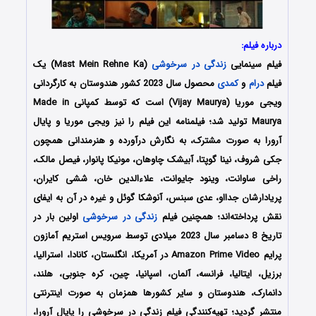
درباره فیلم:
فیلم سینمایی
زندگی در سرخوشی
(Mast Mein Rehne Ka) یک
فیلم
درام
و
کمدی
محصول سال 2023 کشور هندوستان به کارگردانی
ویجی موریا (Vijay Maurya) است که توسط کمپانی‌ Made in
Maurya تولید شد؛ فیلمنامه این فیلم را نیز ویجی موریا و پایال
آرورا به صورت مشترک، به نگارش درآورده و هنرمندانی همچون
جکی شروف، نینا گوپتا، آبیشک چاوهان، مونیکا پانوار، فیصل مالک،
راخی ساوانت، وینود جایوانت، علاءالدین خان، ششی کایران،
پریادارشان جدااو، عدی سبنس، آنوشکا گوئل و غیره در آن به ایفای
نقش پرداخته‌اند؛ همچنین فیلم
زندگی در سرخوشی
اولین بار در
تاریخ 8 دسامبر سال 2023 میلادی توسط سرویس استریم آمازون
پرایم Amazon Prime Video در آمریکا، انگلستان، کانادا، استرالیا،
برزیل، ایتالیا، فرانسه، آلمان، اسپانیا، چین، کره جنوبی، هلند،
دانمارک، هندوستان و سایر کشورها همزمان به صورت اینترنتی
منتشر گردید؛ تهیه‌کنندگی فیلم زندگی در سرخوشی را پایال آرورا،