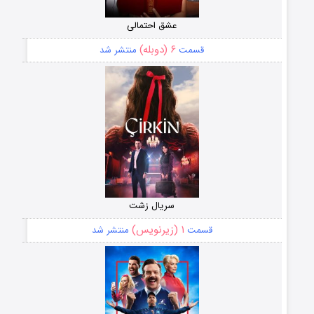
عشق احتمالی
۶ (دوبله)
قسمت
منتشر شد
سریال زشت
۱ (زیرنویس)
قسمت
منتشر شد