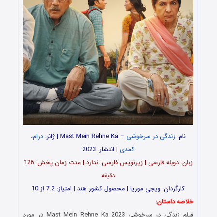
نام:
زندگی در سرخوشی
–
Mast Mein Rehne Ka | ژانر:
درام
،
کمدی
| انتشار: 2023
زبان: دوبله فارسی | زیرنویس فارسی: ندارد | مدت زمان پخش: 126
دقیقه
کارگردان: ویجی موریا | محصول کشور هند | امتیاز: 7.2 از 10
خلاصه داستان:
فیلم زندگی در سرخوشی Mast Mein Rehne Ka 2023 در مورد