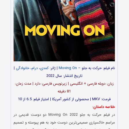
نام فیلم:
حرکت به جلو
–
Moving On
| ژانر:
کمدی
،
درام
،
خانوادگی
|
تاریخ انتشار: سال 2022
زبان: دوبله فارسی + انگلیسی | زیرنویس فارسی: دارد | مدت زمان:
81 دقیقه
فرمت: MKV | محصولی از کشور آمریکا | امتیاز فیلم: 6.5 از 10
خلاصه داستان:
در فیلم
حرکت به جلو
Moving On 2022 دو دوست قدیمی در
مراسم خاکسپاری صمیمی‌ترین دوست خود به هم پیوسته و تصمیم