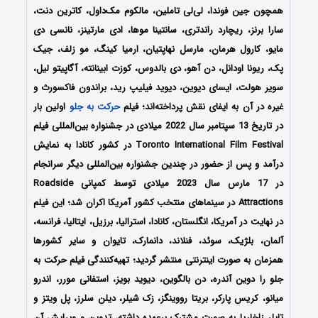
همچون جین فوندا، لی‌لی تاملین، مالکوم مک‌داول، کاترین دنت،
سارا برنز، ریچارد راندتری، سانتینا موها، ادی مارتینز، نانسی دی
مایو، کارول هرمان، مارسل نهاپتیان، ارمیا کینگ، مو زلف، جیک
پک، ریونا اودانل، دن آهو، دی بالدوس، کوزت ابینانته، آگاپیتو لیل،
سویر هولت، ایسای دیوین، دیوید فیلیپ رید، براندون فاکسورث و
غیره در آن به ایفای نقش پرداخته‌اند؛ فیلم
حرکت به جلو
اولین بار
در تاریخ 13 سپتامبر سال 2022 میلادی در جشنواره بین‌المللی فیلم
Toronto International Film Festival در کشور کانادا به نمایش
درآمد و پس از حضور در چندین جشنواره بین‌المللی دیگر سرانجام
در 17 مارس سال 2023 میلادی توسط کمپانی Roadside
Attractions در سینماهای منتخب کشور آمریکا اکران شد؛ این فیلم
در نهایت در آمریکا، انگلستان، کانادا، استرالیا، برزیل، ایتالیا، فرانسه،
آلمان، بلژیک، سوئد، فنلاند، دانمارک، تایوان و سایر کشورها
همزمان به صورت اینترنتی منتشر گردید؛ تهیه‌کنندگی فیلم حرکت به
جلو را دوین آندره، دن بالگوین، دیوید بویز، استفانی مورر، اندرو
میانو، کریس پارکر، بریتا رووینگز، زک شیلر، دیلن سلرز، پل ویتز و
تایلر زاخاریا به صورت مشترک برعهده داشته، تدوین و ویرایش آن