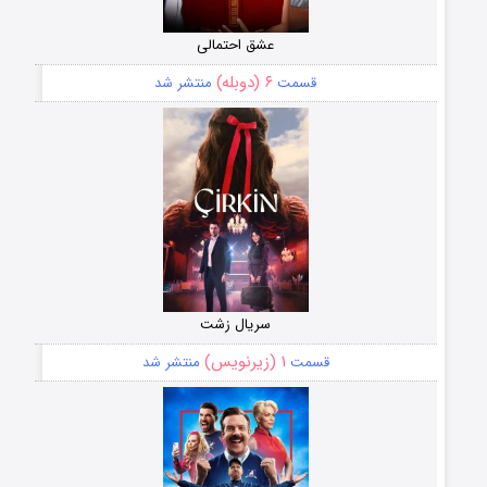
عشق احتمالی
۶ (دوبله)
قسمت
منتشر شد
سریال زشت
۱ (زیرنویس)
قسمت
منتشر شد