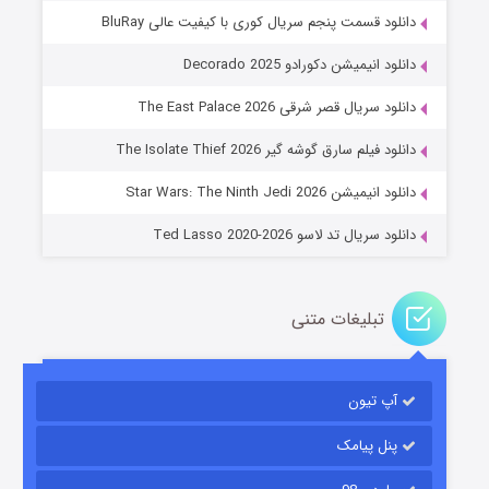
دانلود قسمت پنجم سریال کوری با کیفیت عالی BluRay
دانلود انیمیشن دکورادو Decorado 2025
دانلود سریال قصر شرقی The East Palace 2026
خاندان اژدها فصل ۳
دانلود فیلم سارق گوشه گیر The Isolate Thief 2026
۶ (زیرنویس)
قسمت
منتشر شد
دانلود انیمیشن Star Wars: The Ninth Jedi 2026
دانلود سریال تد لاسو Ted Lasso 2020-2026
تبلیغات متنی
آپ تیون
جادوگری در مغولستان
۱۴ (زیرنویس)
قسمت
منتشر شد
پنل پیامک