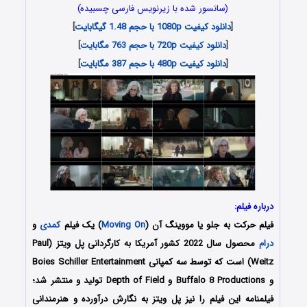
(سانسور شده با زیرنویس فارسی چسبیده)
[
دانلود کیفیت 1080p با حجم 1.48 گیگابایت
]
[
دانلود کیفیت 720p با حجم 763 مگابایت
]
[
دانلود کیفیت 480p با حجم 387 مگابایت
]
درباره فیلم:
فیلم
حرکت به جلو
یا مووینگ آن (
Moving On
) یک فیلم
کمدی
و
درام
محصول سال 2022 کشور آمریکا به کارگردانی پل ویتز (Paul
Weitz) است که توسط سه کمپانی‌ Boies Schiller Entertainment
و Buffalo 8 Productions و Depth of Field تولید و منتشر شد؛
فیلمنامه این فیلم را نیز پل ویتز به نگارش درآورده و هنرمندانی