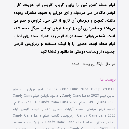
فیلم محله کندی کین را برایان گریزر، کاریس ام. هویت، کارن
لوندر، داگلاس سی مریفیلد و ادی مورفی به صورت مشترک برعهده
داشته، تدوین و ویرایش آن کاری از کنی جی. کراوس و جیم می
می‌باشد و فیلمبرداری آن نیز توسط نیوتن توماس سیگل انجام شده
است؛ شما می‌توانید نسخه دوبله فارسی به همراه نسخه زبان اصلی
فیلم محله آبنبات عصایی را با ‌لینک مستقیم و زیرنویس فارسی
چسبیده از وبسایت دوستی ها دانلود و تماشا کنید.
در حال بارگذاری پخش کننده...
برچسب ها
Candy Cane Lane 2023 1080p WEB-DL
,
ادی مورفی
,
تماشای
آنلاین فیلم Candy Cane Lane 2023
,
دانلود رایگان فیلم Candy Cane
Lane 2023
,
دانلود فیلم Candy Cane Lane 2023 با لینک مستقیم
,
دانلود فیلم سینمایی محله آبنبات عصایی ۲۰۲۳
,
دوبله فارسی فیلم
Candy Cane Lane 2023
,
زیرنویس فارسی فیلم Candy Cane Lane
2023
,
فانتزی
,
فیلم Candy Cane Lane 2023 با زیرنویس چسبیده
,
فیلم Candy Cane Lane 2023 محله آبنبات عصایی
,
فیلم محله کندی