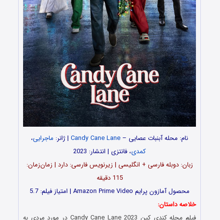
نام: محله آبنبات عصایی –
Candy Cane Lane
| ژانر:
ماجرایی
،
کمدی
، فانتزی | انتشار: 2023
زبان: دوبله فارسی + انگلیسی | زیرنویس فارسی: دارد | زمان‌زمان:
115 دقیقه
محصول آمازون پرایم Amazon Prime Video | امتیاز فیلم: 5.7
خلاصه داستان:
فیلم محله کندی کین Candy Cane Lane 2023 در مورد مردی به