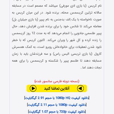
نام کریس (با بازی ادی مورفی) می‎باشد که مصمم است در مسابقه
سالانه تزئین کریسمس محله، برنده شود. در این میان کریس به
صورت ناخواسته با یک اِلف بدجنس به نام پیپر (با بازی جیلیان بل)
معامله می‌کند تا شانس خود را برای برنده شدن افزایش دهد، حال
پیپر طلسمی جادویی را انجام می‌دهد که به مدت 12 روز کریسمس
را زنده کرده و کل شهر را ویران می‌کند. اکنون کریس که با خطر
نابود شدن تعطیلات برای خانواده‌اش روبرو است، به کمک همسرش
کارول (با بازی تریسی الیس راس) و سه فرزندشان باید با زمان
مسابقه دهند تا طلسم پیپر را شکسته و کریسمس را برای همه
نجات دهند اما…
(نسخه دوبله فارسی سانسور شده)
[
دانلود کیفیت 1080p HQ با حجم 2.91 گیگابایت
]
[
دانلود کیفیت 1080p با حجم 2.11 گیگابایت
]
[
دانلود کیفیت 720p با حجم 1.07 گیگابایت
]