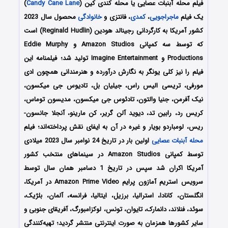
فیلم محله آبنبات عصایی یا محله کندی کین (
Candy Cane Lane
)
یک فیلم
ماجراجویی
،
کمدی
، فانتزی و
خانوادگی
محصول سال 2023
کشور آمریکا به کارگردانی رجینالد هودین (Reginald Hudlin) است
که توسط سه کمپانی‌ Amazon Studios و Eddie Murphy
Productions و Imagine Entertainment تولید شد؛ فیلمنامه این
فیلم را نیز کلی یونگر به نگارش درآورده و هنرمندانی همچون ادی
مورفی، تریسی الیس راس، جیلیان بل، تادیوس جی میکسون،
نیک آفرمن، جنیا والتون، تادئوس جی میکسون، مدیسون توماس،
کریس رد، رابین تد، دیوید آلن گریر، کن مارینو، آنجلا جانسون-
ریس، لومباردو بویار و غیره در آن به ایفای نقش پرداخته‌اند؛ فیلم
محله آبنبات عصایی
اولین بار در تاریخ 24 نوامبر سال 2023 میلادی
توسط کمپانی Amazon Studios در سینماهای منتخب کشور
آمریکا اکران شد سپس در تاریخ 1 دسامبر همان سال توسط
سرویس استریم آمازون پرایم Amazon Prime Video در آمریکا،
انگلستان، کانادا، استرالیا، برزیل، ایتالیا، فرانسه، آلمان، بلژیک،
سوئد، فنلاند، دانمارک، تایوان، تونس، لوکزامبورگ، آفریقای جنوبی و
سایر کشورها همزمان به صورت اینترنتی منتشر گردید؛ تهیه‌کنندگی