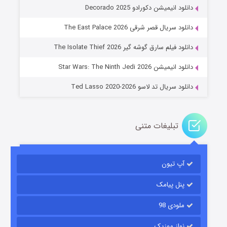
دانلود انیمیشن دکورادو Decorado 2025
دانلود سریال قصر شرقی The East Palace 2026
خاندان اژدها فصل ۳
دانلود فیلم سارق گوشه گیر The Isolate Thief 2026
۶ (زیرنویس)
قسمت
منتشر شد
دانلود انیمیشن Star Wars: The Ninth Jedi 2026
دانلود سریال تد لاسو Ted Lasso 2020-2026
تبلیغات متنی
آپ تیون
جادوگری در مغولستان
۱۴ (زیرنویس)
قسمت
منتشر شد
پنل پیامک
ملودی 98
نواز موزیک