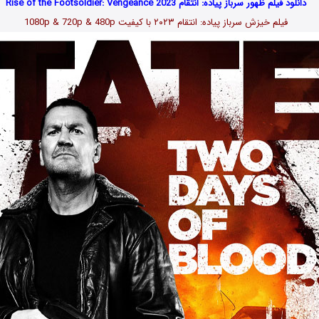
دانلود فیلم ظهور سرباز پیاده: انتقام Rise of the Footsoldier: Vengeance 2023
فیلم خیزش سرباز پیاده: انتقام ۲۰۲۳
با کیفیت 1080p & 720p & 480p