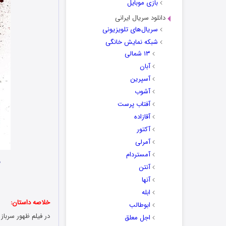
بازی موبایل
دانلود سریال ایرانی
سریال‌های تلویزیونی
شبکه نمایش خانگی
۱۳ شمالی
آبان
آسپرین
آشوب
آفتاب پرست
آقازاده
آکتور
آمرلی
آمستردام
ن
آنتن
آنها
ابله
خلاصه داستان:
ابوطالب
در فیلم
ظهور سرباز پ
اجل معلق