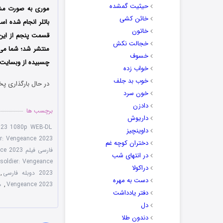
حیثیت گمشده
موری به صورت مشتر
خائن کشی
باتلر انجام شده ا
خاتون
قسمت پنجم از این 
خجالت نکش
منتشر شد؛ شما می‌
خسوف
چسبیده از وبسایت د
خواب زده
خوب بد جلف
در حال بارگذاری پخ
خون سرد
دادزن
برچسب ها
داریوش
2023 1080p WEB-DL
داوینچیز
er: Vengeance 2023
دختران کوچه غم
فارسی فیلم Rise of the Footsoldier Vengeance 2023
در انتهای شب
of the Footsoldier: Vengeance
دراکولا
2023 دوبله فارسی
,
دست به مهره
Vengeance 2023
,
ه
دفتر یادداشت
دل
دندون طلا