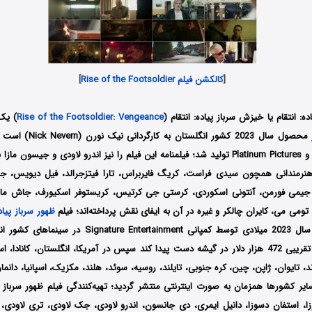
[
کالکشن فیلم Rise of the Footsoldier
]
ده: انتقام یا خیزش سرباز پیاده: انتقام
(
Rise of the Footsoldier: Vengeance
) یک
محصول سال 2023 کشور انگل
Haymarket Films و Platinum Pictures تولید شد؛ فیلمنامه این فیلم را نیز اندرو لاودی و ج
هنرمندانی همچون سیدی فراست، کریگ فایربراس، تارا فیتزجرالد، فیل دیویس، جف
یمی فورمن، آنتونی اسکوردی، کرستی جی کرتیس، کریستوفر اسکیورف، جاش مایرز
تومی می، کایران چالکر و غیره در آن به ایفای نقش پرداخته‌اند؛ فیلم
ظهور سرباز پیاده
تاریخ 15 سپتامبر سال 2023 میلادی توسط کمپانی tertainment
توانست به فروش تقریبی 472 هزار دلار در گیشه دست پیدا کند سپس در آمریکا، انگلستان، کانادا، 
ند، تایوان، ژاپن، چین، کره جنوبی، تایلند، روسیه، سوئد، هلند، مکزیک، اسپانیا، دانما
ایر کشورها همزمان به صورت اینترنتی منتشر گردید؛ تهیه‌کنندگی فیلم
ظهور سرباز پ
ا، استفان دسوزا، دانیل ایمری، دی جانسون، اندرو لاودی، جک لاودی، تری لاودی،