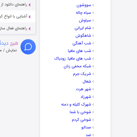
راهنمای دانلود ا
سووشون
سیاه چاله
آشنایی با انواع ک
سیاوش
شام ایرانی
راهنمای فعال سازی کیفیت R
شاهگوش
هیچ
دیدگا
شب آهنگی
نمایش / م
شب های مافیا
شب های مافیا: زودیاک
شبکه مخفی زنان
شریک جرم
شغال
شهر هرت
شهرزاد
شهرک کلیله و دمنه
شوخی با شما
شوخی کردم
صداتو
ضد