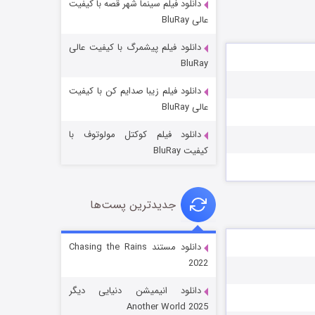
دانلود فیلم سینما شهر قصه با کیفیت
عالی BluRay
دانلود فیلم پیشمرگ با کیفیت عالی
BluRay
دانلود فیلم زیبا صدایم کن با کیفیت
باب اسفنجی فصل ۱۷
عالی BluRay
۶ (زیرنویس)
قسمت
منتشر شد
دانلود فیلم کوکتل مولوتوف با
کیفیت BluRay
جدیدترین پست‌ها
دانلود مستند Chasing the Rains
2022
رویایی برای تو
دانلود انیمیشن دنیایی دیگر
۱۵ (دوبله)
قسمت
منتشر شد
Another World 2025