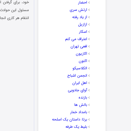
خود، برای گرفتن ا
احضار
ارتش سری
مسئول این حوادث نا
از یاد رفته
انتقام هر کاری انجا
ازازیل
اسکار
اعتراف می کنم
افعی تهران
اکازیون
اکنون
الکلاسیکو
انجمن اشباح
اهل ایران
آوای جادویی
بازنده
بالش ها
بامداد خمار
برتا: داستان یک اسلحه
بلیط یک‌‌ طرفه