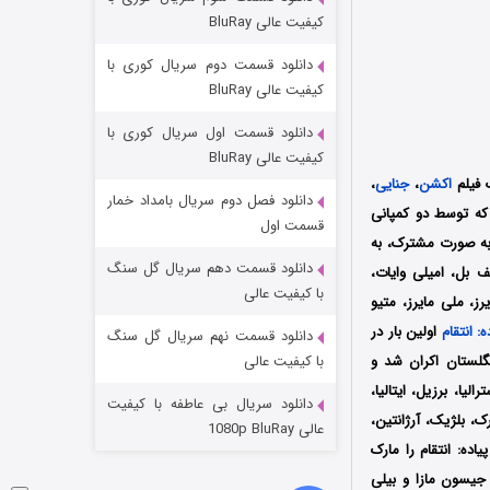
شکست استوارت در نجات جهان
کیفیت عالی BluRay
۷ (زیرنویس)
قسمت
منتشر شد
دانلود قسمت دوم سریال کوری با
کیفیت عالی BluRay
دانلود قسمت اول سریال کوری با
کیفیت عالی BluRay
 فیلم
اکشن
،
جنایی
،
دانلود فصل دوم سریال بامداد خمار
ستان به کارگردانی نیک نورن (Nick Nevern) است که توسط دو کمپانی
قسمت اول
یسون مازا به صورت مشترک، به
دانلود قسمت دهم سریال گل سنگ
 بل، امیلی وایات،
شوگر فصل ۲
با کیفیت عالی
، ملی مایرز، متیو
۷ (زیرنویس)
قسمت
منتشر شد
: انتقام
اولین بار در
دانلود قسمت نهم سریال گل سنگ
Signature En در سینماهای کشور انگلستان اکران شد و
با کیفیت عالی
استرالیا، برزیل، ایتالیا،
دانلود سریال بی عاطفه با کیفیت
رک، بلژیک، آرژانتین،
عالی 1080p BluRay
یاده: انتقام
را مارک
 جیسون مازا و بیلی