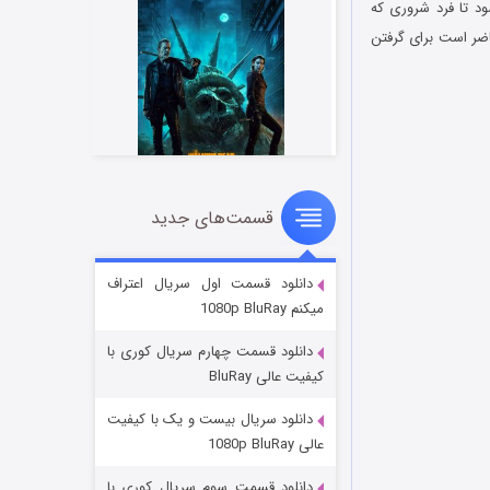
د تا فرد شروری که
حاضر است برای گرفتن
قسمت‌های جدید
مردگان متحرک: شهر مرده ۳
۲ (زیرنویس)
قسمت
منتشر شد
دانلود قسمت اول سریال اعتراف
میکنم 1080p BluRay
دانلود قسمت چهارم سریال کوری با
کیفیت عالی BluRay
دانلود سریال بیست و یک با کیفیت
عالی 1080p BluRay
دانلود قسمت سوم سریال کوری با