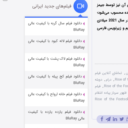
 آن نیز توسط جیمز
فیلم‌های جدید ایرانی
یاده محسوب می‌شود؛
در سال 2021 میلادی
خاندان اژدها فصل ۳
دانلود فیلم سال گربه با کیفیت عالی
یم و زیرنویس فارسی
BluRay
۶ (زیرنویس)
قسمت
منتشر شد
دانلود فیلم لاله کبود با کیفیت عالی
BluRay
دانلود فیلم لاک پشت با کیفیت عالی
BluRay
ن
,
تماشای آنلاین فیلم
دانلود فیلم کج‌ پیله با کیفیت عالی
,
درام
,
دوبله
BluRay
,
فیلم
ظهور سرباز پیاده انتقام
دانلود فیلم خانه ارواح با کیفیت عالی
جادوگری در مغولستان
یلم Rise of the Footsoldier
BluRay
۱۴ (زیرنویس)
قسمت
منتشر شد
دانلود فیلم یازده یازده با کیفیت
عالی BluRay