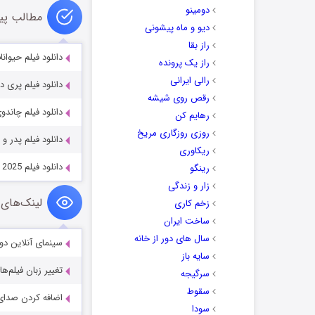
دومینو
مطالب پی
دیو و ماه پیشونی
راز بقا
دانلود فیلم حیوانات شبگرد  2016
راز یک پرونده
رالی ایرانی
دانلود فیلم پری دریایی کوچولو
رقص روی شیشه
دانلود فیلم چاندوی قهرمان 024
رهایم کن
روزی روزگاری مریخ
دانلود فیلم پدر و پسر قهرمان
ریکاوری
دانلود فیلم Ballad of a Small Player 2025
رینگو
زار و زندگی
لینک‌های 
زخم کاری
ساخت ایران
سال های دور از خانه
سینمای آنلاین دو
سایه باز
تغییر زبان فیلم‌ها
سرگیجه
سقوط
اضافه کردن صدای 
سودا