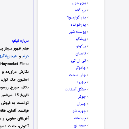
بوی خون
بی گناه
پدر گواردیولا
پدرخوانده
پوست شیر
پیشگو
درباره فیلم:
پیکولو
فیلم
ظهور سرباز پیا
تاسیان
درام
و
هیجان‌انگیز
تی ان تی
جادوگر
نگارش درآورده و 
جان سخت
استیون مک کول، ج
جزیره
ناتال، جورج روسو، 
جنگل آسفالت
جوکر
جیران
فرانسه، آلمان، فنلا
چهره شو
چیدمانه
آفریقای جنوبی و س
حرفه ای
آنتونی، جانت دسوز