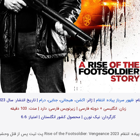
ام:
ظهور سرباز پیاده: انتقام
| ژانر:
اکشن
،
هیجانی
،
جنایی
،
درام
| تاریخ انتشار: سال 2023
زبان: انگلیسی + دوبله فارسی | زیرنویس فارسی: دارد | مدت: 103 دقیقه
کارگردان: نیک نورن | محصول کشور انگلستان | امتیاز: 6.6
یاده: انتقام
Rise of the Footsoldier: Vengeance 2023 پت تیت 