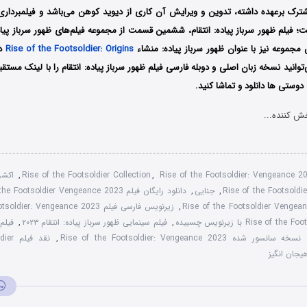
ک برعهده داشته، تدوین و ویرایش آن کاری از دیوید کوهن می‌باشد و فیلمبرداری
ست؛ فیلم ظهور سرباز پیاده: انتقام، ششمین قسمت از مجموعه فیلم‌های ظهور سرباز پ
مجموعه نیز با عنوان ظهور سرباز پیاده: منشاء
Rise of the Footsoldier: Origins
توانید نسخه زبان اصلی و دوبله فارسی فیلم
ظهور سرباز پیاده: انتقام
را با ‌لینک مستق
وستی ها دانلود و تماشا کنید.
ش کننده...
Rise of the Footsoldier: Vengeance 
,
Rise of the Footsoldier Collection
,
اکش
Rise of the Footsoldi
,
جنایی
,
دانلود رایگان فیلم Rise of the Footsoldier Vengeance 2023
,
زیرنویس فارسی فیلم Rise of the Footsoldier: Vengeance 2023
Rise  با زیرنویس چسبیده
,
فیلم سینمایی ظهور سرباز پیاده: انتقام ۲۰۲۳
,
فیلم 
نسخه سانسور شده Rise of the Footsoldier: Vengeance 2023
,
نقد ف
یجان انگیز