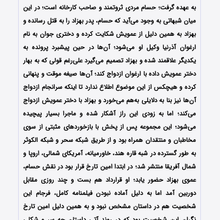
به عهده گرفت؛ حسام مردی ثروتمند و صاحب کارخانه است؛ در این
میان شبهاتی به وجود می‌آید که حسام، پدر بهزاد را به قتل رسانده و
بهزاد به همین دلیل از عمویش شکایت کرده و دختری جوان به نام
ارغوان آذرنیا وکیل او می‌شود؛ آن‌ها در حین پیشبرد پرونده به
یکدیگر علاقمند شده و بهزاد تصمیم می‌گیرد علی‌رغم قولی که به بهار
دختر عمویش داده با ارغوان ازدواج کند؛ آن‌ها صیغه موقت و پنهانی
کرده و هیچکس از این موضوع اطلاع ندارد تا اینکه سرانجام ازدواج
آن‌ها نیز بنا به دلایلی به‌هم می‌خورد و بهزاد با دختر عمویش ازدواج
می‌کند؛ اما به زودی این راز آشکار شده و ماجرا بسیار پیچیده
می‌شود؛ این مجموعه پس از پخش با بازخوردهای مثبتی از سوی
مخاطبان و منتقدان همراه بود و از طریق شبکه سحر و شبکه الکوثر
به طور گسترده در شبه قاره هند، خاورمیانه، آمریکای شمالی، اروپا و
شمال آفریقا منتشر شد؛ در ابتدا امین تارخ قرار بود در نقش حسام،
عموی بهزاد حضور یابد؛ او قرارداد هم بست و چند روزی مقابل
دوربین آمد اما به دلیل آماده نبودن فیلمنامه کامل، فرجام این
شخصیت هم در داستان مشخص نبود و به همین دلیل امین تارخ
نگران این شخصیت بود که در روند آتی داستان چه سر و شکلی