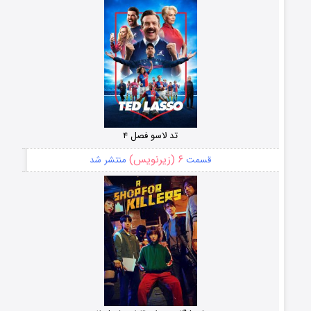
تد لاسو فصل ۴
۶ (زیرنویس)
قسمت
منتشر شد