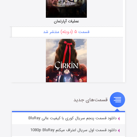
عملیات آپارتمان
۵ (دوبله)
قسمت
منتشر شد
قسمت‌های جدید
سریال زشت
۲ (زیرنویس)
قسمت
منتشر شد
دانلود قسمت پنجم سریال کوری با کیفیت عالی BluRay
دانلود قسمت اول سریال اعتراف میکنم 1080p BluRay