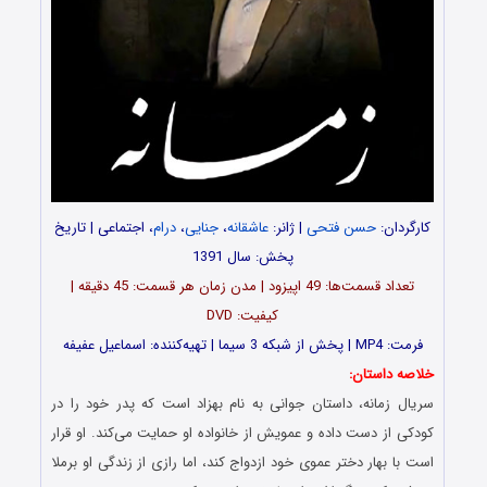
کارگردان:
حسن فتحی
| ژانر:
عاشقانه
،
جنایی
،
درام
، اجتماعی | تاریخ
پخش: سال 1391
تعداد قسمت‌ها: 49 اپیزود | مدن زمان هر قسمت: 45 دقیقه |
کیفیت: DVD
فرمت: MP4 | پخش از شبکه 3 سیما | تهیه‌کننده: اسماعیل عفیفه
خلاصه داستان:
سریال زمانه، داستان جوانی به نام بهزاد است که پدر خود را در
کودکی از دست داده و عمویش از خانواده او حمایت می‌کند. او قرار
است با بهار دختر عموی خود ازدواج ‌کند، اما رازی از زندگی او برملا