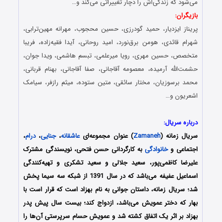
می‌شود که زندگی‌اش را دچار تغییراتی می‌کند و…
بازیگران:
پریناز ایزدیار، حمید گودرزی، حسین محجوب، مهرانه مهین‌ترابی،
شهرام قائدی، هومن برق‌نورد، امید روحانی، آیدا فقیه‌زاده، فریبا
متخصص، حسین مهری، رویا میرعلمی، تبسم هاشمی، ویدا جوان،
حشمت‌الله آرمیده، معصومه آقاجانی، صفا آقاجانی، بهنام قربانی،
محمد برسوزیان، مختار سائقی، متین ستوده، میثم رازفر، سیامک
اشعریون و…
درباره سریال:
سریال زمانه (
Zamaneh
) عنوان مجموعه‌ای
عاشقانه
،
جنایی
،
درام
،
اجتماعی و
خانوادگی
به کارگردانی حسن فتحی، نویسندگی مشترک
علیرضا کاظمی‌پور، سعید جلالی و سعید تشکری و تهیه‌کنندگی
اسماعیل عفیفه می‌باشد که در سال 1391 از شبکه سه سیما پخش
شد؛ سریال زمانه، داستان جوانی به نام بهزاد است که قرار است با
بهار که دختر عمویش می‌باشد، ازدواج کند؛ بیست سال پیش پدر
بهزاد بر اثر یک اتفاق کشته شد و عمویش حسام سرپرستی آن‌ها را