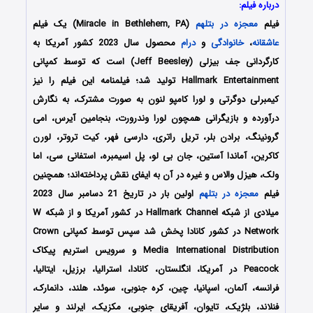
درباره فیلم:
فیلم
معجزه در بتلهم
(Miracle in Bethlehem, PA) یک فیلم
عاشقانه
،
خانوادگی
و
درام
محصول سال 2023 کشور آمریکا به
کارگردانی جف بیزلی (Jeff Beesley) است که توسط کمپانی‌
Hallmark Entertainment تولید شد؛ فیلمنامه این فیلم را نیز
کیمبرلی دوگرتی و لورا کامپو لنون به صورت مشترک، به نگارش
درآورده و بازیگرانی همچون لورا وندرورت، بنجامین آیرس، امی
گرونینگ، برادن بلر، تریل راتری، دارسی فهر، کیت تروتر، لورن
کاکرین، آماندا آستین، جان بی لو، پل اسیمبره، استفانی سی، اما
ولک، هیزل والاس و غیره در آن به ایفای نقش پرداخته‌اند؛ همچنین
فیلم
معجزه در بتلهم
اولین بار در تاریخ 21 دسامبر سال 2023
میلادی از شبکه Hallmark Channel در کشور آمریکا و از شبکه W
Network در کشور کانادا پخش شد سپس توسط کمپانی‌ Crown
Media International Distribution و سرویس استریم پیکاک
Peacock در آمریکا، انگلستان، کانادا، استرالیا، برزیل، ایتالیا،
فرانسه، آلمان، اسپانیا، چین، کره جنوبی، سوئد، هلند، دانمارک،
فنلاند، بلژیک، تایوان، آفریقای جنوبی، مکزیک، ایرلند و سایر