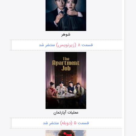
شوهر
۸ (زیرنویس)
قسمت
منتشر شد
عملیات آپارتمان
۵ (دوبله)
قسمت
منتشر شد