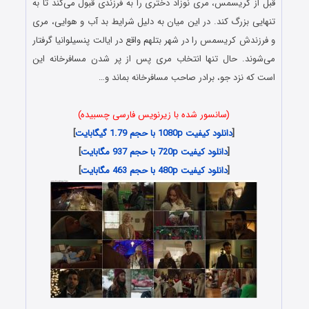
قبل از کریسمس، مری نوزاد دختری را به فرزندی قبول می‌کند تا به
تنهایی بزرگ کند. در این میان به دلیل شرایط بد آب و هوایی، مری
و فرزندش کریسمس را در شهر بتلهم واقع در ایالت پنسیلوانیا گرفتار
می‌شوند. حال تنها انتخاب مری پس از پر شدن مسافرخانه این
است که نزد جو، برادر صاحب مسافرخانه بماند و…
(سانسور شده با زیرنویس فارسی چسبیده)
[
دانلود کیفیت 1080p با حجم 1.79 گیگابایت
]
[
دانلود کیفیت 720p با حجم 937 مگابایت
]
[
دانلود کیفیت 480p با حجم 463 مگابایت
]