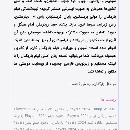
سوئیس، آرژانتین، چین، کره جنوبی، اندونزی، هنگ کنگ و سایر
کشورها همزمان به صورت اینترنتی منتشر گردید؛ تهیه‌کنندگی فیلم
بازیکنان را مولی بریسکین، رایان کریستیانز، راس ام. دینرستین،
راس ژیرارد، سوفیا لین، مارک پلات، جینا رودریگز، آدام سیگل و
دیوید تاملین به صورت مشترک برعهده داشته، موسیقی متن آن
اثری از جف کاردونی می‌باشد و فیلمبرداری آن نیز توسط متیو کلارک
انجام شده است؛ تدوین و ویرایش فیلم بازیکنان کاری از کاترین
هیموف می‌باشد؛ شما می‌توانید نسخه زبان اصلی فیلم بازیکنان را با
‌لینک مستقیم و زیرنویس فارسی چسبیده از وبسایت دوستی ها
دانلود و تماشا کنید.
در حال بارگذاری پخش کننده...
برچسب ها
Players 2024 1080p WEB-DL
,
تماشای آنلاین فیلم Players 2024
,
دانلود رایگان فیلم Players 2024
,
دانلود فیلم Players 2024 با لینک
مستقیم
,
دانلود فیلم Players 2024 بازیکنان
,
دانلود فیلم پلیرز Players
2024
,
دوبله دو زبانه فیلم Players 2024
,
دوبله فارسی فیلم Players