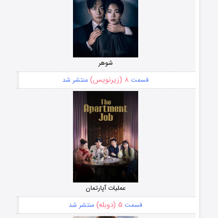
شوهر
۸ (زیرنویس)
قسمت
منتشر شد
عملیات آپارتمان
۵ (دوبله)
قسمت
منتشر شد