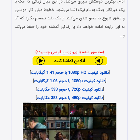
آدام، بهترین دوستش سپری می‌کند. در این میان زمانی که مک با
یک خبرنگار جنگ به نام نیک آشنا می‌شود، خطوط میان کار، دوستی
و عشق شروع به محو شدن می‌کنند و مک باید تصمیم بگیرد که آیا
به این رابطه ادامه خواهد داد یا زندگی گذشته خود را حفظ می‌کند
و…
(سانسور شده با زیرنویس فارسی چسبیده)
[
دانلود کیفیت 1080p HQ با حجم 1.41 گیگابایت
]
[
دانلود کیفیت 1080p با حجم 1.03 گیگابایت
]
[
دانلود کیفیت 720p با حجم 538 مگابایت
]
[
دانلود کیفیت 480p با حجم 383 مگابایت
]