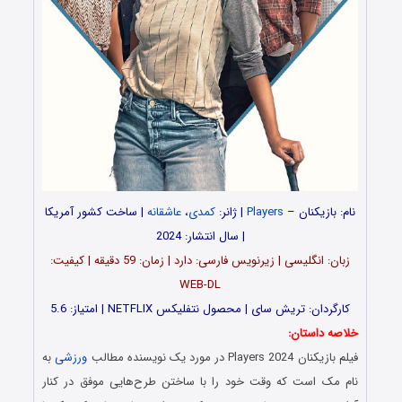
نام: بازیکنان –
Players
| ژانر:
کمدی
،
عاشقانه
| ساخت کشور آمریکا
| سال انتشار: 2024
زبان: انگلیسی | زیرنویس فارسی: دارد | زمان: 59 دقیقه | کیفیت:
WEB-DL
کارگردان: تریش سای | محصول نتفلیکس NETFLIX | امتیاز: 5.6
خلاصه داستان:
فیلم بازیکنان Players 2024 در مورد یک نویسنده مطالب
ورزشی
به
نام مک است که وقت خود را با ساختن طرح‌هایی موفق در کنار