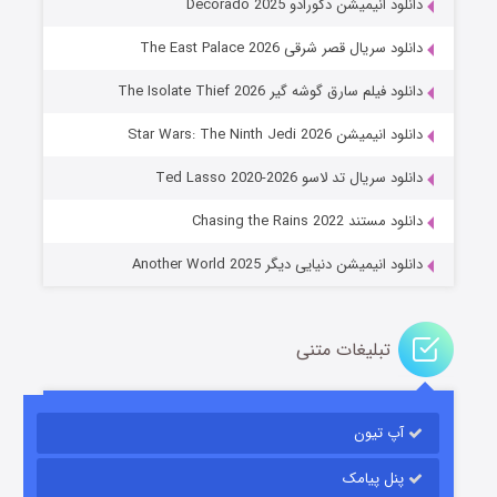
دانلود انیمیشن دکورادو Decorado 2025
دانلود سریال قصر شرقی The East Palace 2026
دانلود فیلم سارق گوشه گیر The Isolate Thief 2026
دانلود انیمیشن Star Wars: The Ninth Jedi 2026
جادوگری در مغولستان
دانلود سریال تد لاسو Ted Lasso 2020-2026
۱۴ (زیرنویس)
قسمت
منتشر شد
دانلود مستند Chasing the Rains 2022
دانلود انیمیشن دنیایی دیگر Another World 2025
تبلیغات متنی
آپ تیون
باب اسفنجی فصل ۱۷
۶ (زیرنویس)
قسمت
منتشر شد
پنل پیامک