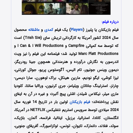
درباره فیلم:
فیلم بازیکنان یا پلیرز (
Players
) یک فیلم
کمدی
و
عاشقانه
محصول
سال 2024 کشور آمریکا به کارگردانی تریش سای (Trish Sie) است
که توسط سه کمپانی‌ Campfire و I Can & I Will Productions و
Marc Platt Productions تولید شد؛ فیلمنامه این فیلم را نیز ویت
اندرسون به نگارش درآورده و هنرمندانی همچون جینا رودریگز،
دیمون وینس جونیور، تام الیس، آگوستوس پریو، جوئل کورتنی،
لیزا کوشی، ایگو نودیم، مارین هینکل، براک اوهورن، سارا دیسی-
چارلز، استرلینگ جاناتان ویلیامز، جری کرنیون، وراالبا سانتا، کلودیا
ماری میلر، نیکلاس شیلدز، اشلی پیج آلبرت و غیره در آن به ایفای
نقش پرداخته‌اند؛
فیلم بازیکنان
اولین بار در تاریخ 14 فوریه سال
2024 میلادی توسط سرویس استریم نتفلیکس NETFLIX در آمریکا،
انگلستان، کانادا، استرالیا، برزیل، ایتالیا، فرانسه، آلمان، بلژیک،
سوئد، فنلاند، دانمارک، تایوان، تونس، لوکزامبورگ، آفریقای جنوبی،