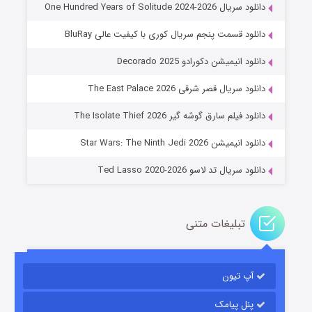
دانلود سریال One Hundred Years of Solitude 2024-2026
دانلود قسمت پنجم سریال کوری با کیفیت عالی BluRay
دانلود انیمیشن دکورادو Decorado 2025
دانلود سریال قصر شرقی The East Palace 2026
خاندان اژدها فصل ۳
دانلود فیلم سارق گوشه گیر The Isolate Thief 2026
۶ (زیرنویس)
قسمت
منتشر شد
دانلود انیمیشن Star Wars: The Ninth Jedi 2026
دانلود سریال تد لاسو Ted Lasso 2020-2026
تبلیغات متنی
آپ تیون
جادوگری در مغولستان
۱۴ (زیرنویس)
قسمت
منتشر شد
پنل پیامک