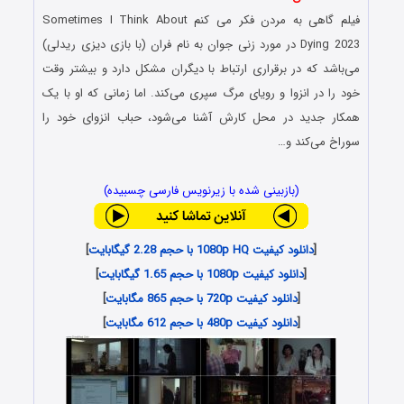
فیلم گاهی به مردن فکر می کنم Sometimes I Think About
Dying 2023 در مورد زنی جوان به نام فران (با بازی دیزی ریدلی)
می‌باشد که در برقراری ارتباط با دیگران مشکل دارد و بیشتر وقت
خود را در انزوا و رویای مرگ سپری می‌کند. اما زمانی که او با یک
همکار جدید در محل کارش آشنا می‌شود، حباب انزوای خود را
سوراخ می‌کند و…
(بازبینی شده با زیرنویس فارسی چسبیده)
[
دانلود کیفیت 1080p HQ با حجم 2.28 گیگابایت
]
[
دانلود کیفیت 1080p با حجم 1.65 گیگابایت
]
[
دانلود کیفیت 720p با حجم 865 مگابایت
]
[
دانلود کیفیت 480p با حجم 612 مگابایت
]