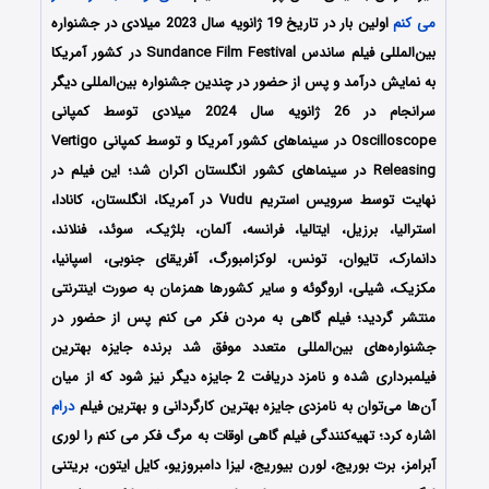
می کنم
اولین بار در تاریخ 19 ژانویه سال 2023 میلادی در جشنواره
بین‌المللی فیلم ساندس Sundance Film Festival در کشور آمریکا
به نمایش درآمد و پس از حضور در چندین جشنواره بین‌المللی دیگر
سرانجام در 26 ژانویه سال 2024 میلادی توسط کمپانی‌
Oscilloscope در سینماهای کشور آمریکا و توسط کمپانی Vertigo
Releasing در سینماهای کشور انگلستان اکران شد؛ این فیلم در
نهایت توسط سرویس استریم Vudu در آمریکا، انگلستان، کانادا،
استرالیا، برزیل، ایتالیا، فرانسه، آلمان، بلژیک، سوئد، فنلاند،
دانمارک، تایوان، تونس، لوکزامبورگ، آفریقای جنوبی، اسپانیا،
مکزیک، شیلی، اروگوئه و سایر کشورها همزمان به صورت اینترنتی
منتشر گردید؛ فیلم گاهی به مردن فکر می کنم پس از حضور در
جشنواره‌‌های بین‌المللی متعدد موفق شد برنده جایزه بهترین
فیلمبرداری شده و نامزد دریافت 2 جایزه دیگر نیز شود که از میان
آن‌ها می‌توان به نامزدی جایزه بهترین کارگردانی و بهترین فیلم
درام
اشاره کرد؛ تهیه‌کنندگی فیلم گاهی اوقات به مرگ فکر می کنم را لوری
آبرامز، برت بوریج، لورن بیوریج، لیزا دامبروزیو، کایل ایتون، بریتنی