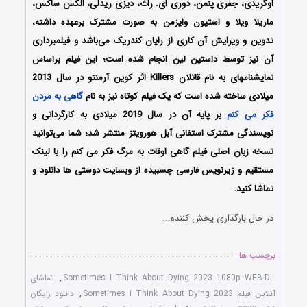
اوگریدی، جفری پنمن، دوری ای. راث، دیزی ریدلی، الکس ساکس،
ماریلا ویلا و استیون وایزمن به صورت مشترک برعهده داشته،
تدوین و ویرایش آن کاری از رایان کندریک می‌باشد و فیلمبرداری
آن نیز توسط داستین لین انجام شده است؛ این فیلم براساس
نمایشنامه‎ای به نام قاتلان Killers اثر کوین آرمنتو در سال 2013
میلادی ساخته شده‌ است که یک فیلم کوتاه نیز به نام
گاهی به مردن
فکر می کنم
بر پایه آن در سال 2019 میلادی به کارگردانی و
نویسندگی مشترک استفانی آبل هورویتز منتشر شد؛ شما می‌توانید
نسخه زبان اصلی فیلم گاهی اوقات به مرگ فکر می کنم را با ‌لینک
مستقیم و زیرنویس فارسی چسبیده از وبسایت دوستی ها دانلود و
تماشا کنید.
در حال بارگذاری پخش کننده...
برچسب ها
Sometimes I Think About Dying 2023 1080p WEB-DL
,
تماشای
آنلاین فیلم Sometimes I Think About Dying 2023
,
دانلود رایگان