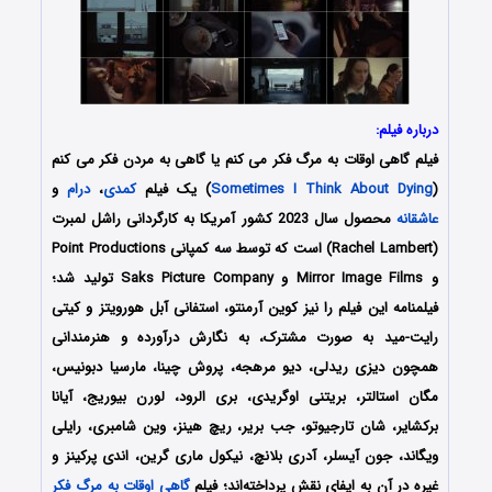
درباره فیلم:
فیلم گاهی اوقات به مرگ فکر می کنم یا گاهی به مردن فکر می کنم
(
Sometimes I Think About Dying
) یک فیلم
کمدی
،
درام
و
عاشقانه
محصول سال 2023 کشور آمریکا به کارگردانی راشل لمبرت
(Rachel Lambert) است که توسط سه کمپانی‌ Point Productions
و Mirror Image Films و Saks Picture Company تولید شد؛
فیلمنامه این فیلم را نیز کوین آرمنتو، استفانی آبل هورویتز و کیتی
رایت-مید به صورت مشترک، به نگارش درآورده و هنرمندانی
همچون دیزی ریدلی، دیو مرهجه، پروش چینا، مارسیا دبونیس،
مگان استالتر، بریتنی اوگریدی، بری الرود، لورن بیوریج، آیانا
برکشایر، شان تارجیوتو، جب بریر، ریچ هینز، وین شامبری، رایلی
ویگاند، جون آیسلر، آدری بلانچ، نیکول ماری گرین، اندی پرکینز و
غیره در آن به ایفای نقش پرداخته‌اند؛ فیلم
گاهی اوقات به مرگ فکر