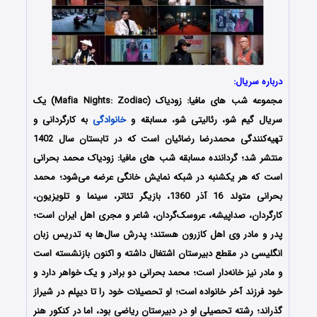
درباره سریال:
مجموعه شب های مافیا: زودیاک (Mafia Nights: Zodiac) یک
سریال گیم شو، رئالیتی شو، مسابقه و
خانوادگی
به کارگردانی و
تهیه‌کنندگی محمدرضا رضائیان است که در تابستان سال 1402
منتشر شد؛ گرداننده مسابقه شب های مافیا: زودیاک محمد بحرانی
است که هر یکشنبه در شبکه نمایش خانگی عرضه می‌شود؛ محمد
بحرانی متولد 16 آذر 1360، بازیگر تئاتر، سینما و تلویزیون،
کارگردان، صداپیشه، عروسک‌گردان، شاعر و مجری اهل ایران است؛
پدر و مادر وی اهل کازرون هستند؛ پدرش سال‌ها به تدریس زبان
انگلیسی در مقطع دبیرستان اشتغال داشته و اکنون بازنشسته است
و مادر نیز خانه‌دار است؛ محمد بحرانی دو برادر و یک خواهر دارد و
خود فرزند آخر خانواده است؛ او تحصیلات خود را تا دیپلم در شیراز
گذراند؛ رشته تحصیلی او در دبیرستان ریاضی بود، اما در کنکور هنر