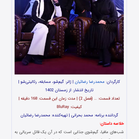
کارگردان:
محمدرضا رضائیان
| ژانر: گیم‌شو، مسابقه، رئالیتی‌شو |
تاریخ انتشار: از زمستان 1402
تعداد قسمت‌: … (فصل 2) | مدت زمان این قسمت: 168 دقیقه |
کیفیت: BluRay
گرداننده برنامه: محمد بحرانی | تهیه‌کننده: محمدرضا رضائیان
خلاصه داستان:
شب‌های مافیا، گیم‌شوی جذابی است که در آن یک قاتل سریالی به