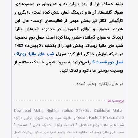
طبقه هساث، فرار از اردو و رفیق بد و همین‌طور در مجموعه‌های
هیولا، گلشیفته، آن‌ها و دوپینگ ایفای نقش کرده‌ است؛ بازیگری و
کارگردانی تئاتر نیز بخش مهمی از فعالیت‌های اوست؛ حال این
هنرمند محبوب و توانای کشورمان در مجموعه شب‌های مافیا:
زودیاک به عنوان گرداننده حضور پیدا کرده است؛ فصل دوم مجموعه
شب های مافیا: زودیاک، پخش خود را از یکشنبه 22 بهمن‌ماه 1402
در شبکه نمایش خانگی آغاز کرد؛ سریال
شب های مافیا: زودیاک
فصل دوم قسمت 5
را می‌توانید به صورت قانونی با لینک مستقیم از
وبسایت دوستی ها دانلود و تماشا کنید.
در حال بارگذاری پخش کننده...
برچسب ها
Download Mafia Nights: Zodiac S02E05
,
Shabhaye Mafia:
Zodiac Fasle 2 Ghesmate 5
,
دانلود سری جدید شبهای مافیا
,
دانلود
شب های مافیا: زودیاک فصل 2 قسمت پنجم
,
دانلود فصل 2 قسمت 5
شب های مافیا زودیاک
,
دانلود قسمت پنجم شب های مافیا: زودیاک فصل