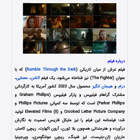
درباره فیلم:
فیلم
غرش از میان تاریکی
(
Rumble Through the Dark
) که با
عنوان (The Fighter) نیز شناخته می‌شود، یک فیلم
اکشن
،
معمایی
،
درام
و
هیجان انگیز
محصول سال 2023 کشور آمریکا به کارگردانی
مشترک گراهام فیلیپس و پارکر فیلیپس (Graham Phillips و
Parker Phillips) است که توسط سه کمپانی Phillips Pictures و
Crooked Letter Picture Company و Elevated Films (II) تولید
شد؛ فیلمنامه این فیلم را نیز مایکل فاریس اسمیت به نگارش
درآورده و هنرمندانی همچون بلا تورن، آرون اکهارت، ریچی کاستر،
ماریان ژان-بتیست، لیز فنینگ، ریچی مونتگومری، ویرجینیا