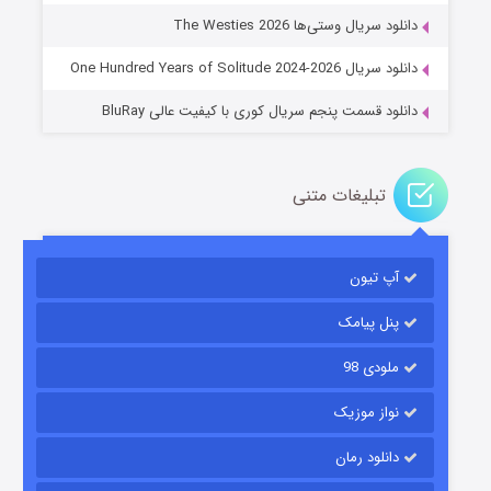
۲ (زیرنویس)
قسمت
منتشر شد
دانلود سریال وستی‌ها The Westies 2026
دانلود سریال One Hundred Years of Solitude 2024-2026
دانلود قسمت پنجم سریال کوری با کیفیت عالی BluRay
تبلیغات متنی
مردگان متحرک: شهر مرده ۳
آپ تیون
۲ (زیرنویس)
قسمت
منتشر شد
پنل پیامک
ملودی 98
نواز موزیک
دانلود رمان