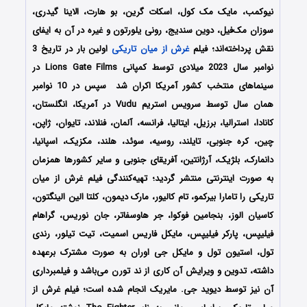
نیوکمب، مایک مک کول، اسکات گرین، بو هارت، الاینا گیدری،
سوزان مک‌فیل، دوین سندیج، رونی یلورتون و غیره در آن به ایفای
نقش پرداخته‌اند؛ فیلم
غرش از میان تاریکی
اولین بار در تاریخ 3
نوامبر سال 2023 میلادی توسط کمپانی Lions Gate Films در
سینماهای منتخب کشور آمریکا اکران شد سپس در 10 نوامبر
همان سال توسط سرویس استریم Vudu در آمریکا، انگلستان،
کانادا، استرالیا، برزیل، ایتالیا، فرانسه، آلمان، فنلاند، تایوان، ژاپن،
چین، کره جنوبی، تایلند، روسیه، سوئد، هلند، مکزیک، اسپانیا،
دانمارک، بلژیک، آرژانتین، آفریقای جنوبی و سایر کشورها همزمان
به صورت اینترنتی منتشر گردید؛ تهیه‌کنندگی فیلم
غرش از میان
تاریکی
را تامارا بیرکمو، تام کالیور، مارک دیمون، کلتا الین الینگتون،
کاسیان الوز، بنجامین فوکوا، جر هاوسفاتر، جان نوریس، گراهام
فیلیپس، پارکر فیلیپس، مایکل فاریس اسمیت، تیت تیلور، رندی
تول، استیون تول و مایکل جی اوران به صورت مشترک برعهده
داشته، تدوین و ویرایش آن کاری از ند تورن می‌باشد و فیلمبرداری
آن نیز توسط دیوید جی. مایریک انجام شده است؛ فیلم غرش از