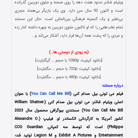
ویلیام شاتنر حدود هفت دهه را روی صحنه و جلوی دوربین گذرانده
است و اکنون 92 سال سن دارد. وی یک بازیگر بی‌همتا، مجری
بی‌نظیر و یک گنجینه فرهنگی بین‌المللی است. حال این مستند
تمام نقاب‌هایی را که او تاکنون جلوی دوربین به چهره داشته کنار زده
و مردی را که پشت همه آن‌ها قرار دارد، آشکار می‌کند و…
(به زودی از دوستی ها…)
[
دانلود کیفیت 1080p با حجم … گیگابایت
]
[
دانلود کیفیت 720p با حجم … مگابایت
]
[
دانلود کیفیت 480p با حجم … مگابایت
]
درباره مستند:
فیلم می تونی بیل صدام کنی (
You Can Call Me Bill
) با عنوان
اصلی ویلیام شاتنر: می تونی بیل صدام کنی (William Shatner:
You Can Call Me Bill) مستندی بیوگرافی محصول سال 2023
کشور آمریکا به کارگردانی الکساندر او. فیلیپ (Alexandre O.
Philippe) است که توسط سه کمپانی CCG Guardian
Entertainment و Exhibit A Pictures و Legion M تولید شد؛