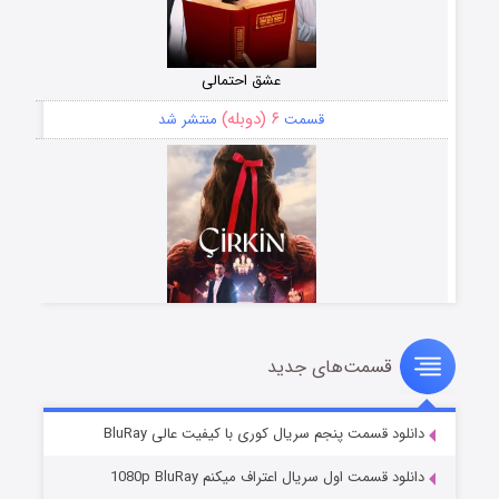
عشق احتمالی
۶ (دوبله)
قسمت
منتشر شد
قسمت‌های جدید
سریال زشت
۵ (زیرنویس)
قسمت
منتشر شد
دانلود قسمت پنجم سریال کوری با کیفیت عالی BluRay
دانلود قسمت اول سریال اعتراف میکنم 1080p BluRay