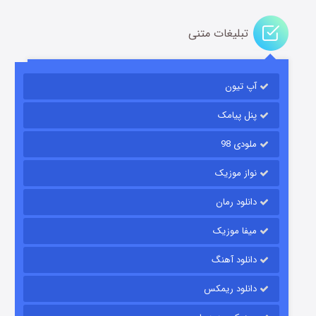
تبلیغات متنی
مردگان متحرک: شهر مرده ۳
۲ (زیرنویس)
قسمت
منتشر شد
آپ تیون
پنل پیامک
ملودی 98
نواز موزیک
دانلود رمان
میفا موزیک
شکست استوارت در نجات جهان
دانلود آهنگ
۷ (زیرنویس)
قسمت
منتشر شد
دانلود ریمکس