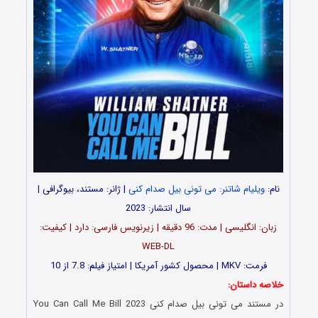
نام:
ویلیام شاتنر: می تونی بیل صدام کنی
| ژانر: مستند، بیوگرافی |
سال انتشار: 2023
زبان: انگلیسی | مدت: 96 دقیقه | زیرنویس فارسی: دارد | کیفیت:
WEB-DL
فرمت: MKV | محصول کشور آمریکا | امتیاز فیلم: 7.8 از 10
خلاصه داستان:
در مستند می تونی بیل صدام کنی You Can Call Me Bill 2023