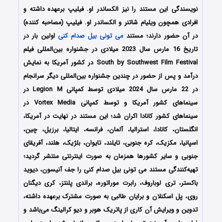
نویسندگی این مستند را نیز الکساندر او. فیلیپ برعهده داشته و
افرادی همچون ویلیام شاتنر و الکساندر او. فیلیپ (مصاحبه کننده)
در آن حضور دارند؛ مستند
می تونی بیل صدام کنی
اولین بار در
تاریخ 16 مارس سال 2023 میلادی در جشنواره بین‌المللی فیلم
South by Southwest Film Festival در کشور آمریکا به نمایش
درآمد و پس از حضور در چندین جشنواره بین‌المللی دیگر سرانجام
در 22 مارس سال 2024 میلادی توسط کمپانی Legion M در
سینماهای کشور آمریکا و توسط کمپانی Vortex Media در
سینماهای کشور کانادا اکران شد؛ این مستند در نهایت در آمریکا،
انگلستان، کانادا، استرالیا، آلمان، فرانسه، ایتالیا، برزیل، چین،
اسپانیا، مکزیک، کره جنوبی، تایلند، تایوان، بلژیک، هلند، آفریقای
جنوبی و سایر کشورها همزمان به صورت اینترنتی منتشر گردید؛
تهیه‌کنندگی مستند می تونی بیل صدام کنی را جف آنیسون، دیوید
باکستر، تری لوباروف، رابرت موراتوره، براندی پلنتز، کری دیگنان
روی، پل اسکنلان و برایان طالبی به صورت مشترک برعهده داشته‌،
تدوین و ویرایش آن کاری از پاتریک هوبر و دیو کرالینگ می‌باشد و