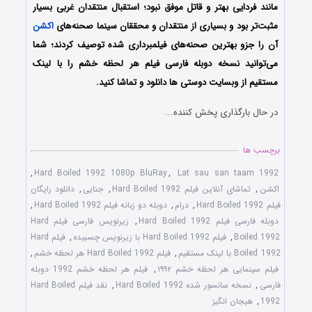
مانند فردایی بهتر و قاتل موفق نبود؛ استقبال منتقدان غربی بسیار
مثبت‌تر بود و بسیاری از منتقدان و محققان سینما صحنه‌های
اکشن
آن را جزو بهترین صحنه‌های فیلمبرداری شده توصیف کردند؛ شما
می‌توانید نسخه دوبله فارسی فیلم هر لحظه خشم را با ‌لینک
مستقیم از وبسایت دوستی ها دانلود و تماشا کنید.
در حال بارگذاری پخش کننده...
برچسب ها
,
Hard Boiled 1992 1080p BluRay
,
Lat sau san taam 1992
اکشن
,
تماشای آنلاین فیلم Hard Boiled 1992
,
جنایی
,
دانلود رایگان
فیلم Hard Boiled 1992
,
درام
,
دوبله دو زبانه فیلم Hard Boiled 1992
,
دوبله فارسی فیلم Hard Boiled 1992
,
زیرنویس فارسی فیلم Hard
Boiled 1992
,
فیلم Hard Boiled 1992 با زیرنویس چسبیده
,
فیلم Hard
Boiled 1992 با لینک مستقیم
,
فیلم Hard Boiled 1992 هر لحظه خشم
,
فیلم سینمایی هر لحظه خشم ۱۹۹۲
,
فیلم هر لحظه خشم 1992 دوبله
فارسی
,
نسخه سانسور شده Hard Boiled 1992
,
نقد فیلم Hard Boiled
1992
,
هیجان انگیز