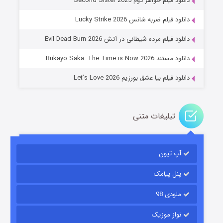
دانلود فیلم خواهر دوم Second Sister 2025
جادوگری در مغولستان
دانلود فیلم ضربه شانس Lucky Strike 2026
۱۴ (زیرنویس)
قسمت
منتشر شد
دانلود فیلم مرده شیطانی در آتش Evil Dead Burn 2026
دانلود مستند Bukayo Saka: The Time is Now 2026
دانلود فیلم بیا عشق بورزیم Let’s Love 2026
تبلیغات متنی
باب اسفنجی فصل ۱۷
آپ تیون
۶ (زیرنویس)
قسمت
منتشر شد
پنل پیامک
ملودی 98
نواز موزیک