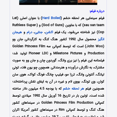
درباره فیلم:
فیلم سینمایی هر لحظه خشم (
Hard Boiled
) با عنوان اصلی (Lat
sau san taam) که با عناوین (God of Guns) و (Ruthless Super-
Cop) نیز شناخته می‌شود، یک فیلم
اکشن
،
جنایی
،
درام
و
هیجان
انگیز
محصول سال 1992 کشور هنگ کنگ به کارگردانی جان وو
(John Woo) است که توسط کمپانی‌ سه Golden Princess Film
Production و Milestone Pictures و Pioneer LDC تولید شد؛
فیلمنامه این فیلم را نیز بری وانگ، گوردون چان و جان وو به صورت
مشترک، به نگارش درآورده و هنرمندانی همچون چو یون فات، تونی
لیانگ، آنتونی وانگ، ترزا مو، فیلیپ چانگ فونگ کواک، هوی سان
کوان، وی تونگ، بووی لام و غیره در آن به ایفای نقش پرداخته‌اند؛
همچنین فیلم
هر لحظه خشم
که با بودجه 4.5 میلیون دلار ساخته
شده است، اولین بار در تاریخ 16 آوریل سال 1992 میلادی توسط
کمپانی Golden Princess Film Production در سینماهای کشور
هنگ کنگ و توسط کمپانی Rim در سینماهای کشور آمریکا اکران
شد و توانست به فروش تقریبی 19.7 میلیون دلار در گیشه دست