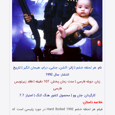
نام:
هر لحظه خشم
| ژانر:
اکشن
،
جنایی
،
درام
،
هیجان انگیز
| تاریخ
انتشار: سال 1992
زبان: دوبله فارسی | مدت زمان پخش: 107 دقیقه | فاقد زیرنویس
فارسی
کارگردان: جان وو | محصول کشور هنگ کنگ | امتیاز: 7.7
خلاصه داستان:
فیلم هر لحظه خشم Hard Boiled 1992 در مورد پلیسی است که