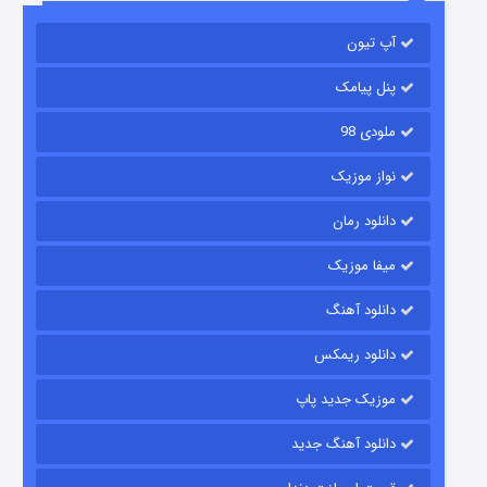
باب اسفنجی فصل ۱۷
آپ تیون
6 (زیرنویس)
قسمت
منتشر شد
پنل پیامک
ملودی 98
نواز موزیک
دانلود رمان
میفا موزیک
رویایی برای تو
دانلود آهنگ
15 (دوبله)
قسمت
منتشر شد
دانلود ریمکس
موزیک جدید پاپ
دانلود آهنگ جدید