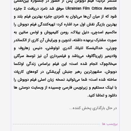
منتشر گردید؛ فیلم دوبوش پس از حضور در جشنواره‌‌‌ بین‌المللی
Ukrainian Film Critics Awards موفق شد نامزد دریافت 2 جایزه
شود که از میان آن‌ها می‌توان به نامزدی جایزه بهترین فیلم بلند و
بهترین بازیگر نقش اول مرد اشاره کرد؛ تهیه‌کنندگی فیلم دوبوش را
ماکسیم اسدچی، دنیل بیلاک، رومن کلیمپوش و اولس سانین به
صورت مشترک برعهده داشته، تدوین و ویرایش آن کاری از الکساندر
چورنی، خداکیفسکا تتیانا، آندری تولوشنی، دنیس زهاروف و
ولادیمیر زاپریاگالوف می‌باشد و فیلمبرداری آن نیز توسط سرگئی
میخالچوک انجام شده است؛ این فیلم براساس زندگی اولکسا
دوبوش، مشهورترین رهبر جنبش اُپریشکی در کوه‌های کارپات
ساخته شده است؛ شما می‌توانید نسخه زبان اصلی فیلم دوبوش را
با ‌لینک مستقیم و زیرنویس فارسی چسبیده از وبسایت دوستی ها
دانلود و تماشا کنید.
در حال بارگذاری پخش کننده...
برچسب ها