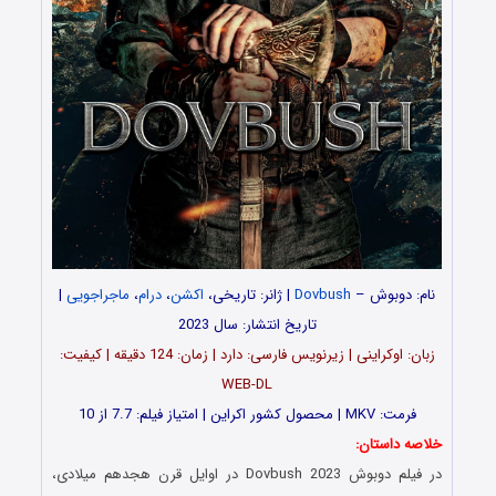
نام: دوبوش –
Dovbush
| ژانر: تاریخی،
اکشن
،
درام
،
ماجراجویی
|
تاریخ انتشار: سال 2023
زبان: اوکراینی | زیرنویس فارسی: دارد | زمان: 124 دقیقه | کیفیت:
WEB-DL
فرمت: MKV | محصول کشور اکراین | امتیاز فیلم: 7.7 از 10
خلاصه داستان:
در فیلم دوبوش Dovbush 2023 در اوایل قرن هجدهم میلادی،