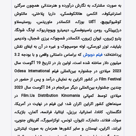
به صورت مشترک، به نگارش درآورده و هنرمندانی همچون سرگئی
استرلنیکوف، الکسی هاناتکوفسکی، داریا پلاختی، ماتئوش
کوشیوکیویچ، آگاتا بوزک، الکساندر ماوریتس، روستیسلاو
درژیپیلکی، رومن یاسینوفسکی، دیمیترو ویوچاریوک، اولگ شولگا،
پترو ژیرون، ایوان ژیرون، الکساندر شمچوک، یرزی شجبال، ولدیمیر
بلیایف، لوزر تورسکی، اوله موسیچوک و غیره در آن به ایفای نقش
پرداخته‌اند؛
فیلم دوبوش
که براساس داستانی واقعی و با بودجه 3.2
میلیون دلار ساخته شده است، اولین بار در تاریخ 19 آگوست سال
2023 میلادی در جشنواره بین‌المللی فیلم Odesa International
Film Festival در کشور اکراین به نمایش درآمد و پس از حضور در
چندین جشنواره بین‌المللی دیگر سرانجام در 24 آگوست سال 2023
میلادی توسط کمپانی Film.Ua Distribution Kinomania در
سینماهای کشور اکراین اکران شد؛ این فیلم در نهایت در آمریکا،
انگلستان، کانادا، استرالیا، برزیل، ایتالیا، فرانسه، آلمان، بلژیک،
سوئد، فنلاند، دانمارک، تایوان، تونس، لوکزامبورگ، آفریقای جنوبی،
ایرلند، اکراین، لهستان و سایر کشورها همزمان به صورت اینترنتی