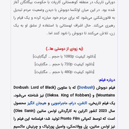
دورانی تاریک در منطقه کوهستانی کارپات با حکومت بیگانگان آغاز
شده بود. در این میان اولکسا دوبوش با دیدن وضعیت مردم تبدیل
به قانون‌شکنی می‌شود که برای مردم خود مبارزه کرده و یک قیام را
رهبری می‌کند. حال اشراف لهستانی با استفاده از عشق او به یک
زن، تلاش می‌کنند تا دوبوش را نابود کنند اما…
(به زودی از دوستی ها…)
[
دانلود کیفیت 1080p با حجم … گیگابایت
]
[
دانلود کیفیت 720p با حجم … مگابایت
]
[
دانلود کیفیت 480p با حجم … مگابایت
]
درباره فیلم:
فیلم دوبوش (
Dovbush
) که با عناوین (Dovbush: Lord of Black
Mountains) و (Oleksa. King of Robbers) نیز شناخته می‌شود،
یک فیلم تاریخی،
اکشن
،
درام
،
ماجراجویی
و
هیجان انگیز
محصول
سال 2023 کشور اکراین به کارگردانی اولس سانین (Oles Sanin)
است که توسط کمپانی‌ Pronto Film تولید شد؛ فیلمنامه این فیلم را
نیز اولس سانین، پل وولانسکی، واسیل پورتیاک و چرنیش ماکسیم