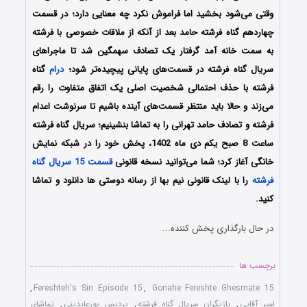
وقتی می‌شود بخشید اما فراموش نکرد چه معنایی دارد؛ در قسمت
چهاردهم گناه فرشته حامد بعد از آنکه از ملاقات خصوصی با فرشته
به سمت خانه آمد گرفتار یک تصادف سهمگین شد تا ماجراهای
سریال گناه فرشته در قسمت‌های پایانی پیچیده‌تر شود؛
درام
گناه
فرشته با حذف احتمالی شخصیت اصلی یک اتفاق متفاوت را رقم
می‌زند و حالا باید منتظر قسمت‌های آینده باشیم تا سرنوشت اعدام
فرشته و تصادف حامد تهرانی را به تماشا بنشینیم؛ سریال گناه فرشته
ساعت 8 صبح یکم دی ماه 1402، پخش خود را در شبکه نمایش
خانگی آغاز کرد؛ شما می‌توانید نسخه قانونی
قسمت 15 سریال گناه
فرشته
را با لینک قانونی نیم بها از رسانه دوستی ها دانلود و تماشا
کنید.
در حال بارگذاری پخش کننده...
برچسب ها
,
Fereshteh's Sin Episode 15
,
Gonahe Fereshte Ghesmate 15
امیر آقایی
,
بازیگران سریال گناه فرشته
,
پردیس پورعابدینی
,
تماشای