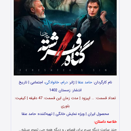
نام کارگردان:
حامد عنقا
| ژانر:
درام
،
خانوادگی
، اجتماعی | تاریخ
انتشار: زمستان 1402
تعداد قسمت‌: … اپیزود | مدت زمان این قسمت: 47 دقیقه | کیفیت:
بلوری
محصول ایران | ویژه نمایش خانگی | تهیه‌کننده: حامد عنقا
خلاصه داستان:
چند ساعت دیگه میرم برای قصاص و دیگه همه چی تموم میشه…