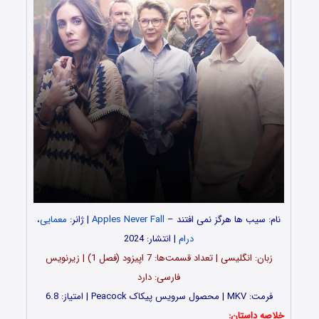
نام: سیب ها هرگز نمی افتند –
Apples Never Fall
| ژانر:
معمایی
،
درام
| انتشار: 2024
زبان: انگلیسی | تعداد قسمت‌‌‌‌ها: 7 اپیزود (فصل 1) | زیرنویس
فارسی: دارد
فرمت: MKV | محصول سرویس پیکاک Peacock | امتیاز: 6.8
خلاصه داستان: