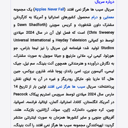
درباره سریال:
سریال سیب ها هرگز نمی افتند (
Apples Never Fall
) یک مجموعه
معمایی
و
درام
محصول کشورهای استرالیا و آمریکا به کارگردانی
مشترک داون شادفورث و کریس سوینی (Dawn Shadforth و
Chris Sweeney) است که فصل اول آن در سال 2024 میلادی
توسط دو کمپانی Heyday Television و Universal International
Studios تولید شد؛ فیلمنامه این سریال را نیز لیجا باراس، جو
هورتوا، کیمی لی، ملانی مارنیچ و جیانا سوبول به صورت مشترک،
به نگارش درآورده و هنرمندانی همچون آنت بنینگ، سم نیل، جیک
لیسی، آلیسون بری، اسی راندلز، پوجا شاه، شارون بروکس، جین
هال، آنا ماریا بلو، مایکل رودریگز و غیره در آن به ایفای نقش
پرداخته‌اند؛ سریال
سیب ها هرگز نمی افتند
اولین بار از تاریخ 14
مارس سال 2024 میلادی توسط سرویس استریم پیکاک Peacock
در آمریکا، انگلستان، کانادا، استرالیا، آلمان، ایتالیا، فرانسه، اسپانیا،
چین، کره جنوبی، دانمارک، ژاپن، سوئد، آرژانتین، بلژیک، هلند،
آفریقای جنوبی و سایر کشورها همزمان به صورت اینترنتی منتشر
گردید؛ تهیه‌کنندگی مجموعه سیب ها هرگز نمی افتند را آنت بنینگ،