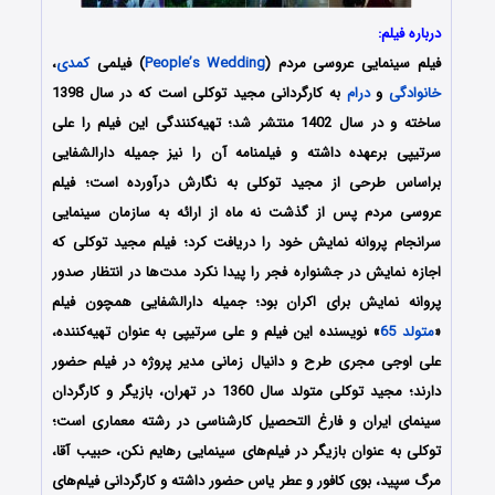
درباره فیلم:
فیلم سینمایی عروسی مردم (
People’s Wedding
) فیلمی
کمدی
،
خانوادگی
و
درام
به کارگردانی مجید توکلی است که در سال 1398
ساخته و در سال 1402 منتشر شد؛ تهیه‌کنندگی این فیلم را علی
سرتیپی برعهده داشته و فیلمنامه آن را نیز جمیله دارالشفایی
براساس طرحی از مجید توکلی به نگارش درآورده‌ است؛ فیلم
عروسی مردم پس از گذشت نه ماه از ارائه به سازمان سینمایی
سرانجام پروانه نمایش خود را دریافت کرد؛ فیلم مجید توکلی که
اجازه نمایش در جشنواره فجر را پیدا نکرد مدت‌ها در انتظار صدور
پروانه نمایش برای اکران بود؛ جمیله دارالشفایی همچون فیلم
«
متولد 65
» نویسنده این فیلم و علی سرتیپی به عنوان تهیه‌کننده،
علی اوجی مجری طرح و دانیال زمانی مدیر پروژه در فیلم حضور
دارند؛ مجید توکلی متولد سال 1360 در تهران، بازیگر و کارگردان
سینمای ایران و فارغ التحصیل کارشناسی در رشته معماری است؛
توکلی به عنوان بازیگر در فیلم‌های سینمایی رهایم نکن، حبیب آقا،
مرگ سپید، بوی کافور و عطر یاس حضور داشته و کارگردانی فیلم‌های