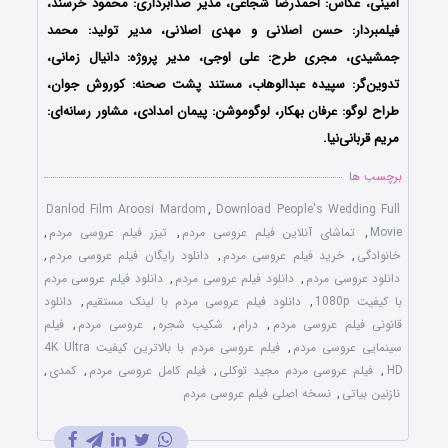
امینی، عکاس: احمدرضا شجاعی، مدیر صدابرداری: محمود خرسند،
فیلمبردار: حسن اصلانی و مهدی اصلانی، مدیر تولید: محمد
جمشیدی، مجری طرح: علی اوجی، مدیر پروژه: دانیال زمانی،
تدوین‌گر: سپیده عبدالوهاب، مستند پشت صحنه: کوروش جوان،
طراح لوگو: عرفان بهکار، لوگوموشن: پیمان امدادی، مشاور رسانه‌ای:
مریم قربانی‌نیا.
برچسب ها
Danlod Film Aroosi Mardom
,
Download People's Wedding Full
Movie
,
تماشای آنلاین فیلم عروسی مردم
,
تیزر فیلم عروسی مردم
,
خانوادگی
,
خرید فیلم عروسی مردم
,
دانلود رایگان فیلم عروسی مردم
,
دانلود عروسی مردم
,
دانلود فیلم عروسی مردم
,
دانلود فیلم عروسی مردم
با کیفیت 1080p
,
دانلود فیلم عروسی مردم با لینک مستقیم
,
دانلود
قانونی فیلم عروسی مردم
,
درام
,
شکیب شجره
,
عروسی مردم
,
فیلم
سینمایی عروسی مردم
,
فیلم عروسی مردم با بالاترین کیفیت 4K Ultra
HD
,
فیلم عروسی مردم مجید توکلی
,
فیلم کامل عروسی مردم
,
کمدی
,
نازنین بیاتی
,
نسخه اصلی فیلم عروسی مردم