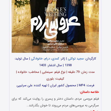
کارگردان:
مجید توکلی
| ژانر:
کمدی
،
درام
،
خانوادگی
| سال تولید:
1398 | سال انتشار: 1403
مدت‌‌ زمان: 79 دقیقه | نوع فیلم: سینمایی | مخاطب: خانواده |
کیفیت: بلوری
فرمت: MP4 | محصول کشور ایران | تهیه‎‌ کننده: علی سرتیپی
خلاصه داستان:
فیلم عروسی مردم، داستان دختر و پسری را روایت می‌کند که برای
سرگرمی به عروسی‌های مردم می‌روند تا خوش بگذرانند…