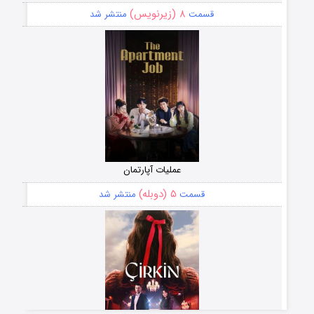
۸ (زیرنویس)
قسمت
منتشر شد
عملیات آپارتمان
۵ (دوبله)
قسمت
منتشر شد