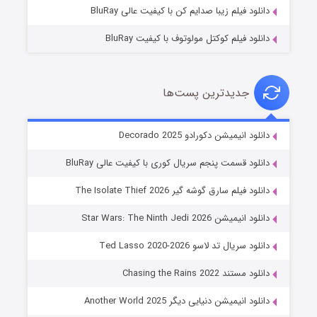
دانلود فیلم زیبا صدایم کن با کیفیت عالی BluRay
دانلود فیلم کوکتل مولوتوف با کیفیت BluRay
جدیدترین پست‌ها
خاندان اژدها فصل ۳
دانلود انیمیشن دکورادو Decorado 2025
۶ (زیرنویس)
قسمت
منتشر شد
دانلود قسمت پنجم سریال کوری با کیفیت عالی BluRay
دانلود فیلم سارق گوشه گیر The Isolate Thief 2026
دانلود انیمیشن Star Wars: The Ninth Jedi 2026
دانلود سریال تد لاسو Ted Lasso 2020-2026
دانلود مستند Chasing the Rains 2022
دانلود انیمیشن دنیایی دیگر Another World 2025
جادوگری در مغولستان