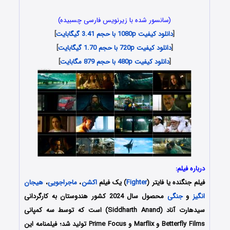
(سانسور شده با زیرنویس فارسی چسبیده)
[
دانلود کیفیت 1080p با حجم 3.41 گیگابایت
]
[
دانلود کیفیت 720p با حجم 1.70 گیگابایت
]
[
دانلود کیفیت 480p با حجم 879 مگابایت
]
درباره فیلم:
فیلم جنگنده یا فایتر (
Fighter
) یک فیلم
اکشن
،
ماجراجویی
،
هیجان
انگیز
و
جنگی
محصول سال 2024 کشور هندوستان به کارگردانی
سیدهارت آناد (Siddharth Anand) است که توسط سه کمپانی‌
Betterfly Films و Marflix و Prime Focus تولید شد؛ فیلمنامه این