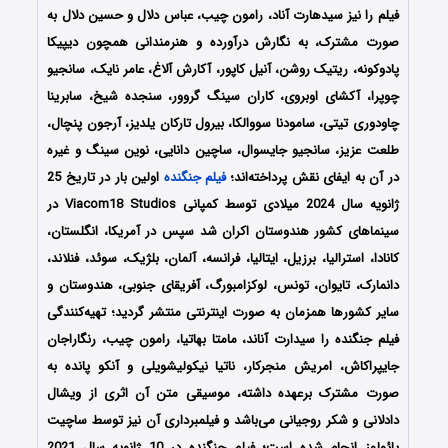
فیلم را نیز سیدهارت آناد، رامون چیب، عباس دلال و حسین دلال به
صورت مشترک، به نگارش درآورده و هنرمندانی همچون دیپیکا
پادوکونه، ریتیک روشن، آنیل کاپور، آکارش آلاغ، عامر نایک، سانجیو
چوپرا، آکشای اوبروی، کاران سینگ گروور، سنجده شیخ، سابرینا
چاودوری تیتی، سامودنا سووالکا، بیرول تارکان یلدیز، آرجون پنچال،
طلعت عزیز، سانجیو جایسوال، ساچین دانایی، نوین سینگ و غیره
در آن به ایفای نقش پرداخته‌اند؛
فیلم جنگنده
اولین بار در تاریخ 25
ژانویه سال 2024 میلادی توسط کمپانی‌ ‎Viacom18 Studios در
سینماهای کشور هندوستان اکران شد سپس در آمریکا، انگلستان،
کانادا، استرالیا، برزیل، ایتالیا، فرانسه، آلمان، بلژیک، سوئد، فنلاند،
دانمارک، تایوان، تونس، لوکزامبورگ، آفریقای جنوبی، هندوستان و
سایر کشورها همزمان به صورت اینترنتی منتشر گردید؛ تهیه‌کنندگی
فیلم جنگنده را سیدارت آناند، مامتا بهاتیا، رامون چیب، رنگاراجان
جایپراکاش، امریش منجرکار، ناتیا نیکولیشویلی و آنکو پانده به
صورت مشترک برعهده داشته، موسیقی متن آن اثری از ویشال
دادلانی و شکر روجیانی می‌باشد و فیلمبرداری آن نیز توسط ساچیت
پائولوز انجام شده است؛ فیلم جنگنده در 10 ژانویه سال 2021