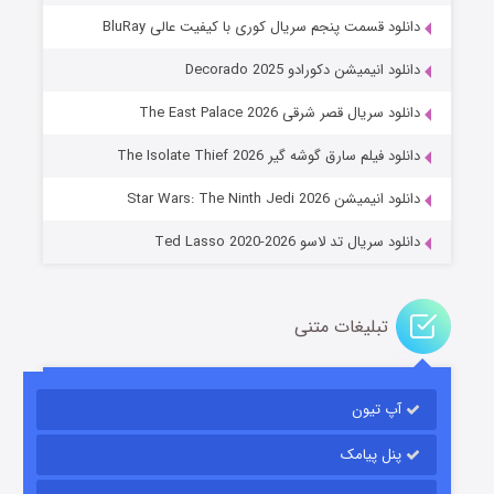
دانلود قسمت پنجم سریال کوری با کیفیت عالی BluRay
دانلود انیمیشن دکورادو Decorado 2025
دانلود سریال قصر شرقی The East Palace 2026
خاندان اژدها فصل ۳
دانلود فیلم سارق گوشه گیر The Isolate Thief 2026
۶ (زیرنویس)
قسمت
منتشر شد
دانلود انیمیشن Star Wars: The Ninth Jedi 2026
دانلود سریال تد لاسو Ted Lasso 2020-2026
تبلیغات متنی
آپ تیون
جادوگری در مغولستان
۱۴ (زیرنویس)
قسمت
منتشر شد
پنل پیامک