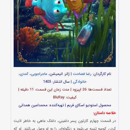
نام کارگردان:
رضا فصاحت
| ژانر: انیمیشن،
ماجراجویی
،
کمدی
،
خانوادگی
| سال انتشار: 1403
تعداد قسمت‌ها: 26 اپیزود | مدت زمان این قسمت: 11 دقیقه |
کیفیت: BluRay
محصول استودیو اسکای فریم | تهیه‌کننده: محمدامین همدانی
خلاصه داستان:
در قسمت چهارم کارتون پسر دلفینی، دلقک ماهی به خاطر اذیت
کردن کوسه تنبیه می‌شود و زنگوله‌ای را به او وصل می‌کنند. او که