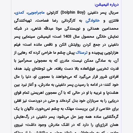
درباره انیمیشن:
سریال پسر دلفینی (Dolphin Boy) کارتونی
ماجراجویی
،
کمدی
،
فانتزی و
خانوادگی
به کارگردانی رضا فصاحت، تهیه‌کنندگی
محمدامین همدانی و نویسندگی مونا عبدالله شاهی، در شبکه
نمایش خانگی محصول سال 1403 است؛ انیمیشن سینمایی پسر
دلفینی در جمع کردن روایتش الکن و ناقص مانده است؛ فیلم
هزارتویی پیچیده و
ترسناک
پیش چشم ما طراحی کرده که رهایی از
آن، به سادگی ممکن نیست: مادری که به معجونی سحرآمیز با
قدرت تخریبی فوق‌العاده بالا دست یافته، طی توطئه‌ای پلید هدف
افرادی شرور قرار می‌گیرد که می‌خواهند با معجون او، دنیا را مال
خود کنند؛ در ادامه با رسیدن پسر دلفینی به مادرش، و آغاز نبرد بین
هشت‌پا و غریبه با او در حالی که با آن معجون اهریمنی تمام قوای
دریایی را به سربازان‌ خود بدل کرده‌اند و حتی در دوردست نیز افقی
برای خلاصی از این بن‌بست مهلک به چشم نمی‌خورد، ناگهان با یک
گره‌گشایی ساده همه چیز حل می‌شود: پسر دلفینی در رگ‌هایش
همان انرژی‌ای را دارد که در اشک مادرش وجود داشت؛ نیروی
جادویی که به واسطه‌اش می‌تواند جهان و ساکنانش را از مهلکه