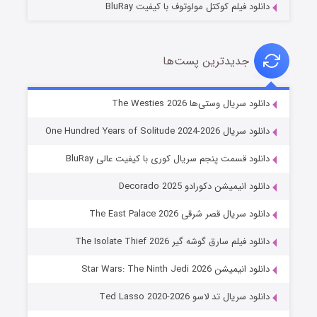
دانلود فیلم کوکتل مولوتوف با کیفیت BluRay
جدیدترین پست‌ها
خاندان اژدها فصل ۳
دانلود سریال وستی‌ها The Westies 2026
۶ (زیرنویس)
قسمت
منتشر شد
دانلود سریال One Hundred Years of Solitude 2024-2026
دانلود قسمت پنجم سریال کوری با کیفیت عالی BluRay
دانلود انیمیشن دکورادو Decorado 2025
دانلود سریال قصر شرقی The East Palace 2026
دانلود فیلم سارق گوشه گیر The Isolate Thief 2026
دانلود انیمیشن Star Wars: The Ninth Jedi 2026
جادوگری در مغولستان
دانلود سریال تد لاسو Ted Lasso 2020-2026
۱۴ (زیرنویس)
قسمت
منتشر شد