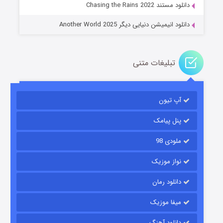
دانلود مستند Chasing the Rains 2022
دانلود انیمیشن دنیایی دیگر Another World 2025
تبلیغات متنی
آپ تیون
باب اسفنجی فصل ۱۷
۶ (زیرنویس)
قسمت
منتشر شد
پنل پیامک
ملودی 98
نواز موزیک
دانلود رمان
میفا موزیک
دانلود آهنگ