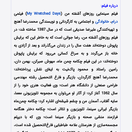
درباره فیلم:
فیلم سینمایی روزهای آشفته من (
My Wretched Days
) فیلمی
درام
،
خانوادگی
و اجتماعی به کارگردانی و نویسندگی محمدرضا آهنج
و تهیه‌کنندگی علیرضا صدیقی است که در سال 1387 ساخته شد؛ در
فیلم روزهای آشفته من، رضا جوانی است که به خاطر این که برایش
پاپوش دوخته‌اند هفت سال را در زندان می‌گذراند و بعد از آزادی به
خانه باز می‌گردد و به سراغ کسانی می‌رود که برایش پاپوش
دوخته‌اند؛ در این فیلم چکامه چمن ماه، مهوش صبرکن، بهمن دان،
رامین راستاد و محمود پاک‌نیت به ایفای نقش پرداخته‌اند؛
محمدرضا آهنج کارگردان، بازیگر و فارغ التحصیل رشته مهندسی
طراحی صنعتی از دانشگاه هنر است؛ وی فعالیت هنری خود را از
سال 1362 آغاز کرد؛ از آثار او می‌توان به مجموعه تلویزیونی معما،
سایه آفتاب، آسمان من و چشم شیشه‌ای اشاره کرد؛ چکامه چمن‌ماه
بازیگر ایرانی سینما، تلویزیون و تئاتر است؛ چکامه دختر هنگامه
فرازمند منشی صحنه و بازیگر سینما است؛ وی که با دیپلم
مجسمه‌سازی از هنرستان علامه طباطبایی فارغ‌التحصیل شده‌ است،