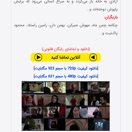
آزادی به خانه باز می‌گردد و به سراغ کسانی می‌رود که برایش
پاپوش دوخته‌اند و…
بازیگران:
چکامه چمن ماه، مهوش صبرکن، بهمن دان، رامین راستاد، محمود
پاک‌نیت و…
(دانلود و تماشای رایگان قانونی)
[
دانلود کیفیت 720p با حجم 923 مگابایت
]
[
دانلود کیفیت 480p با حجم 631 مگابایت
]