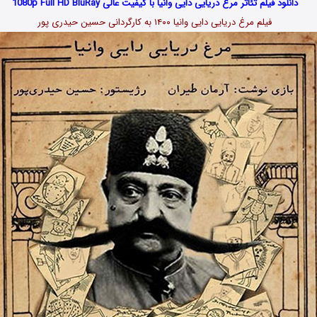
دانلود فیلم تئاتر مرغ دریایی دایی وانیا با کیفیت عالی 1080p Full HD BluRay
فیلم مرغ دریایی دایی وانیا ۱۴۰۰ به کارگردانی حسین حیدری پور