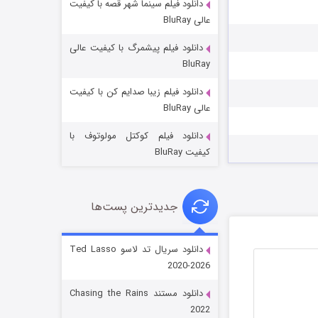
دانلود فیلم سینما شهر قصه با کیفیت
عالی BluRay
دانلود فیلم پیشمرگ با کیفیت عالی
BluRay
دانلود فیلم زیبا صدایم کن با کیفیت
جادوگری در مغولستان
عالی BluRay
14 (زیرنویس)
قسمت
منتشر شد
دانلود فیلم کوکتل مولوتوف با
کیفیت BluRay
جدیدترین پست‌ها
دانلود سریال تد لاسو Ted Lasso
2020-2026
باب اسفنجی فصل ۱۷
دانلود مستند Chasing the Rains
6 (زیرنویس)
قسمت
منتشر شد
2022