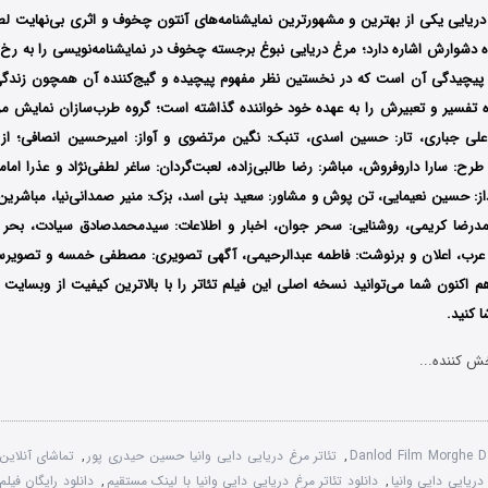
غ دریایی یکی از بهترین و مشهورترین نمایشنامه‌های آنتون چخوف و اثری بی‌نهایت 
ه دشوارش اشاره دارد؛ مرغ دریایی نبوغ برجسته چخوف در نمایشنامه‌نویسی را به رخ 
 پیچیدگی آن است که در نخستین نظر مفهوم پیچیده و گیج‌‌کننده آن همچون زندگی
ه تفسیر و تعبیرش را به عهده خود خواننده گذاشته است؛ گروه طرب‌سازان نمایش مرغ
: علی جباری، تار: حسین اسدی، تنبک: نگین مرتضوی و آواز: امیرحسین انصافی؛ از 
رح: سارا داروفروش، مباشر: رضا طالبی‌زاده، لعبت‌گردان: ساغر لطفی‌نژاد و عذرا امام
: حسین نعیمایی، تن پوش و مشاور: سعید بنی اسد، بزک: منیر صمدانی‌نیا، مباشرین ب
مدرضا کریمی، روشنایی: سحر جوان، اخبار و اطلاعات: سیدمحمدصادق سیادت، بحر
 عرب، اعلان و برنوشت: فاطمه عبدالرحیمی، آگهی تصویری: مصطفی خمسه و تصویرس
هم اکنون شما می‌توانید نسخه اصلی این فیلم تئاتر را با بالاترین کیفیت از وبسای
ا کنید.
ش کننده...
Danlod Film Morghe D
,
تئاتر مرغ دریایی دایی وانیا حسین حیدری پور
,
تماشای آنلاین
ریایی دایی وانیا
,
دانلود تئاتر مرغ دریایی دایی وانیا با لینک مستقیم
,
دانلود رایگان فیلم