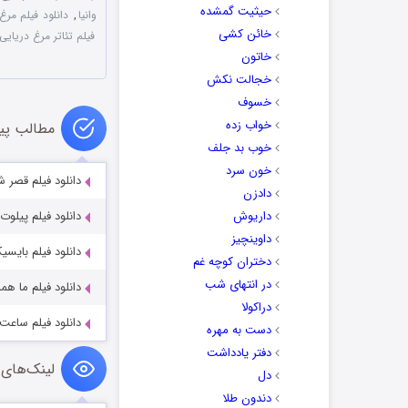
حیثیت گمشده
وانیا
,
دانلود فیلم مرغ 
خائن کشی
فیلم تئاتر مرغ دریایی 
خاتون
خجالت نکش
خسوف
خواب زده
مطالب پی
خوب بد جلف
خون سرد
دانلود فیلم قصر شیری
دادزن
داریوش
دانلود فیلم پیلوت با ک
داوینچیز
دانلود فیلم بایسیکل‌ران Bicycleran 
دختران کوچه غم
در انتهای شب
دانلود فیلم ما همه 
دراکولا
دانلود فیلم ساعت ۶ صبح با کیفیت عالی uRay
دست به مهره
دفتر یادداشت
لینک‌های 
دل
دندون طلا