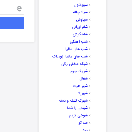
سووشون
سیاه چاله
سیاوش
شام ایرانی
شاهگوش
شب آهنگی
شب های مافیا
شب های مافیا: زودیاک
شبکه مخفی زنان
شریک جرم
شغال
شهر هرت
شهرزاد
شهرک کلیله و دمنه
شوخی با شما
شوخی کردم
صداتو
ضد