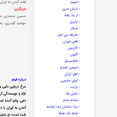
قصد آمدن به ایران 
احضار
ارتش سری
بازیگران:
از یاد رفته
حسین محمدی، مهدی 
ازازیل
مهشید ‌گودرزی، زهرا
اسکار
اعتراف می کنم
افعی تهران
اکازیون
اکنون
الکلاسیکو
انجمن اشباح
اهل ایران
درباره فیلم:
آوای جادویی
مرغ دریایی دایی وا
بازنده
بالش ها
بامداد خمار
دایی وانیا آمده ا
برتا: داستان یک اسلحه
آمدن به ایران را 
بلیط یک‌‌ طرفه
شده است؛ او نمایشن