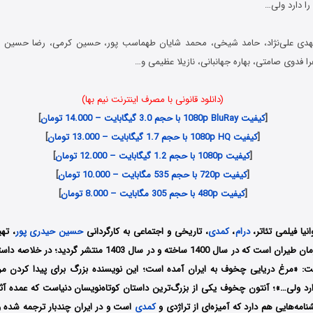
را دارد ولی…
‌علی‌نژاد، حامد ‌شیخی، محمد ‌شایان ‌طهماسب ‌پور، حسین ‌کرمی، رضا ‌حسین ‌نژ
 ‌فدوی ‌صامتی، بهاره جهانبانی، نازیلا ‌عظیمی و…
(دانلود قانونی با مصرف اینترنت نیم بها)
[
کیفیت 1080p BluRay با حجم 3.0 گیگابایت – 14.000 تومان
]
[
کیفیت 1080p HQ با حجم 1.7 گیگابایت – 13.000 تومان
]
[
کیفیت 1080p با حجم 1.2 گیگابایت – 12.000 تومان
]
[
کیفیت 720p با حجم 535 مگابایت – 10.000 تومان
]
[
کیفیت 480p با حجم 305 مگابایت – 8.000 تومان
]
نیا فیلمی تئاتر،
درام
،
کمدی
، تاریخی و اجتماعی به کارگردانی
حسین حیدری پور
، ته
‌نژاد و نویسندگی آرمان ‌طیران است که در سال 1400 ساخته و در سال 403
ست: «مرغ دریایی چخوف به ایران آمده است؛ این نویسنده بزرگ برای پیدا کردن م
دارد ولی…»؛ آنتون چخوف یکی از بزرگ‌ترین داستان کوتاه‌نویسان دنیاست که عمده آث
امه‌هایی هم دارد که آمیزه‌ای از تراژدی و
کمدی
است و در ایران چندبار ترجمه شده و