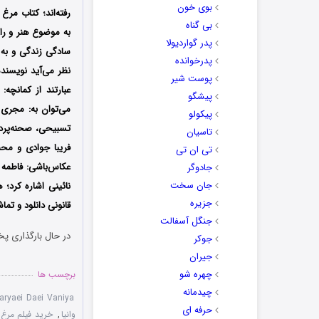
بوی خون
رفته‌اند؛ کتاب مر
بی گناه
به موضوع هنر و را
پدر گواردیولا
سادگی زندگی و به
پدرخوانده
نظر می‌آید نویسند
پوست شیر
عبارتند از کمانچه
پیشگو
می‌توان به: مجری ط
پیکولو
تسبیحی، صحنه‌پرداز
تاسیان
فریبا جوادی و مح
تی ان تی
عکاس‌باشی: فاطمه
جادوگر
جان سخت
نائینی اشاره کرد؛ 
جزیره
قانونی دانلود و تماش
جنگل آسفالت
در حال بارگذاری پخ
جوکر
جیران
چهره شو
برچسب ها
چیدمانه
aryaei Daei Vaniya
حرفه ای
وانیا
,
خرید فیلم مرغ د