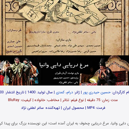
ام کارگردان:
حسین حیدری پور
| ژانر:
درام
،
کمدی
| سال تولید: 1400 | تاریخ انتشار: 1403
مدت زمان: 75 دقیقه | نوع فیلم: تئاتر | مخاطب: خانواده | کیفیت: BluRay
فرمت: MP4 | محصول ایران | تهیه‌کننده: ساغر ‌لطفی ‌نژاد
ی دایی وانیا، مرغ دریایی چخوف به ایران آمده است؛ این نویسنده بزرگ برای پیدا ک