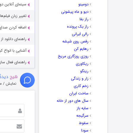
دومینو
سینمای آنلاین دو
دیو و ماه پیشونی
تغییر زبان فیلم‌ها
راز بقا
راز یک پرونده
اضافه کردن صدای 
رالی ایرانی
راهنمای دانلود ا
رقص روی شیشه
رهایم کن
آشنایی با انواع ک
روزی روزگاری مریخ
راهنمای فعال سازی کیفیت R
ریکاوری
رینگو
هیچ
دیدگا
زار و زندگی
نمایش / م
زخم کاری
ساخت ایران
سال های دور از خانه
سایه باز
سرگیجه
سقوط
سودا