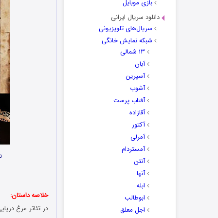
بازی موبایل
دانلود سریال ایرانی
سریال‌های تلویزیونی
شبکه نمایش خانگی
۱۳ شمالی
آبان
آسپرین
آشوب
آفتاب پرست
آقازاده
آکتور
آمرلی
آمستردام
ن
آنتن
آنها
ابله
خلاصه داستان:
ابوطالب
در تئاتر مرغ دریای
اجل معلق