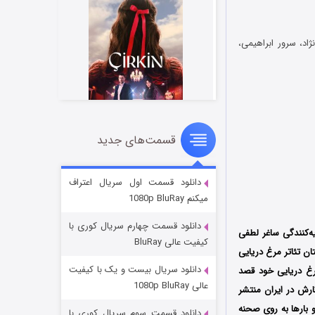
اد، سرور ابراهیمی،
قسمت‌های جدید
سریال زشت
2 (زیرنویس)
قسمت
منتشر شد
دانلود قسمت اول سریال اعتراف
میکنم 1080p BluRay
دانلود قسمت چهارم سریال کوری با
یه‌کنندگی ساغر ‌لطفی
کیفیت عالی BluRay
1 منتشر گردید؛ در خلاصه داستان تئاتر مرغ دریایی
دانلود سریال بیست و یک با کیفیت
رغ دریایی خود قصد
عالی 1080p BluRay
ارش در ایران منتشر
 بارها به روی صحنه
دانلود قسمت سوم سریال کوری با