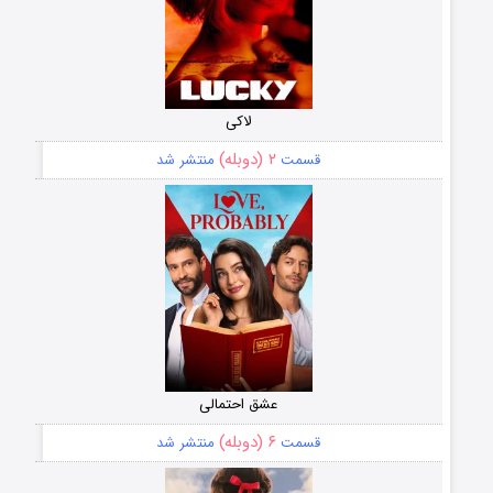
لاکی
۲ (دوبله)
قسمت
منتشر شد
عشق احتمالی
۶ (دوبله)
قسمت
منتشر شد