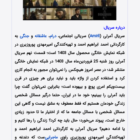
درباره سریال:
سریال آمرلی (
Amirli
) سریالی اجتماعی،
درام
،
عاشقانه
و
جنگی
به
کارگردانی احمد ابراهیم احمد و تهیه‌کنندگی امیرمهدی پوروزیری در
شبکه نمایش خانگی محصول سال 1403 است؛ قسمت نهم سریال
آمرلی روز شنبه 25 فروردین‌ماه سال 1403 در شبکه نمایش خانگی
منتشر شد؛ در عصر امروز هیچکس را نمی‌توان مجبور به انجام کاری
کرد و استفاده کردن از واژه‌ باید و نباید برای هر چیزی در قرن
بیست‌و‌یکم امری پوچ و بیهوده است؛ بنابراین نمی‌توان گفت چرا
باید آمرلی را ببینیم؛ خود ما در ایران، حتما درگیر مسائل شخصی
زندگی خودمان هستیم که فقط معطوف به عشق نیست و گاهی این
مسائل شخصی با مسائل جامعه‌‌ ما که از اختیار ما تا حدود زیادی
خارج است، پیوند می‌خورد؛ حال باید چه کرد؟ زندگی را رها کنیم و
یا ادامه دهیم؟ سریال آمرلی به کارگردانی احمد ابراهیم احمد و
تهیه‌کنندگی امیرمهدی پوروزیری راوی
ماجرایی
‌ست که دغدغه و