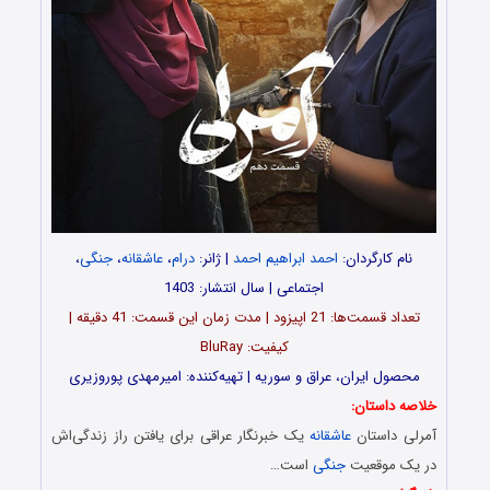
نام کارگردان:
احمد ابراهیم احمد
| ژانر:
درام
،
عاشقانه
،
جنگی
،
اجتماعی | سال انتشار: 1403
تعداد قسمت‌ها: 21 اپیزود | مدت زمان این قسمت: 41 دقیقه |
کیفیت: BluRay
محصول ایران، عراق و سوریه | تهیه‌کننده: امیرمهدی پوروزیری
خلاصه داستان:
آمرلی داستان
عاشقانه
یک خبرنگار عراقی برای یافتن راز زندگی‌اش
در یک موقعیت
جنگی
است…