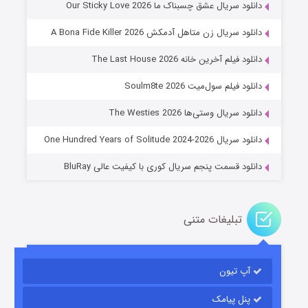
دانلود سریال عشق چسبناک ما Our Sticky Love 2026
دانلود سریال زن متاهل آدمکش A Bona Fide Killer 2026
دانلود فیلم آخرین خانه The Last House 2026
عملیات آپارتمان
دانلود فیلم سول‌میت Soulm8te 2026
۲ (زیرنویس)
قسمت
منتشر شد
دانلود سریال وستی‌ها The Westies 2026
دانلود سریال One Hundred Years of Solitude 2024-2026
دانلود قسمت پنجم سریال کوری با کیفیت عالی BluRay
تبلیغات متنی
مردگان متحرک: شهر مرده ۳
آپ تیون
۲ (زیرنویس)
قسمت
منتشر شد
پنل پیامک