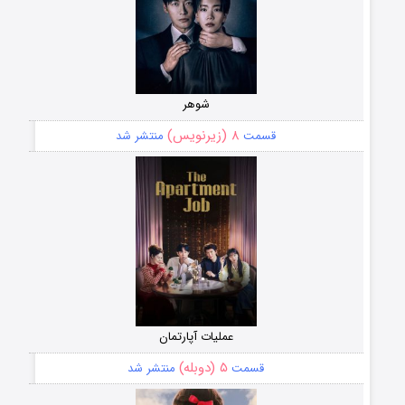
شوهر
۸ (زیرنویس)
قسمت
منتشر شد
عملیات آپارتمان
۵ (دوبله)
قسمت
منتشر شد