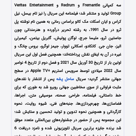
سه کمپانی Fremantle و Redrum و Veritas Entertainment
Group تولید و منتشر شد؛ فیلمنامه این سریال را نیز تام بیسل، نیل
کراس و ایان اسکات مک کالو براساس رمانی به همین نام نوشته پل
ثرو در سال 1991، به رشته تحریر درآورده و هنرمندانی چون
جاستین ثرو، ملیسا جرج، لوگان پولیش، گابریل بیتمن، کیمبرلی
الیز، جان جی. کانکادو، اسکاتی تووار، جیمز لوگرو، بروس چانگ و
غیره در آن به ایفای نقش پرداخته‌اند؛ همچنین فصل اول این سریال
اولین بار از تاریخ 30 آوریل سال 2021 و فصل دوم از تاریخ 4 نوامبر
سال 2022 میلادی توسط سرویس استریم +Apple TV در سطح
جهانی منتشر گردید؛ سریال
ساحل پشه
پس از انتشار با نقدهای
مثبت فراوانی از سوی مخاطبین جهانی روبرو شد به طوری که برای
خط داستانی، فیلمنامه، طراحی صحنه، موسیقی متن، اجراها،
فضاسازی‌ها، چهره‌پردازی‌ها، جنبه‌های فنی، شیوه روایت، نحوه
کارگردانی و همچنین نحوه تدوین و تولید تحسین و ستایش شد؛
این مجموعه پس از حضور در جشنواره‌های بین‌المللی متعدد موفق
شد برنده جایزه برترین سریال تلویزیونی شده و نامزد دریافت 6