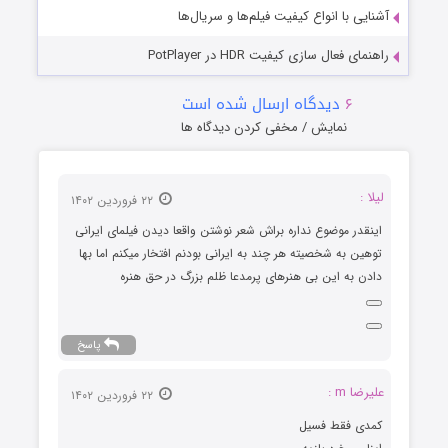
آشنایی با انواع کیفیت فیلم‌ها و سریال‌ها
راهنمای فعال سازی کیفیت HDR در PotPlayer
۶
دیدگاه ارسال شده است
نمایش / مخفی کردن دیدگاه ها
لیلا :
۲۲ فروردین ۱۴۰۲
اینقدر موضوع نداره براش شعر نوشتن واقعا دیدن فیلمای ایرانی
توهین به شخصیته هر چند به ایرانی بودنم افتخار میکنم اما بها
دادن به این بی هنرهای پرمدعا ظلم بزرگ در حق هنره
پاسخ
علیرضا m :
۲۲ فروردین ۱۴۰۲
کمدی فقط فسیل