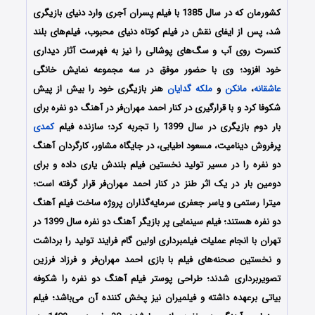
کشورمان که در سال 1385 با فیلم پسران آجری وارد دنیای بازیگری
شد، پس از ایفای نقش در فیلم کوتاه دنیای محبوب، فیلم‌های بلند
کنسرت روی آب و سگ‌های پوشالی را نیز به فهرست آثار دیداری
خود افزود؛ وی با حضور موفق در سه مجموعه نمایش خانگی
عاشقانه
،
مانکن
و
ملکه گدایان
هنر بازیگری خود را بیش از پیش
شکوفا کرد و با قرارگیری در کنار احمد مهران‌فر در آهنگ دو نفره برای
بار دوم بازیگری در سال 1399 را تجربه کرد؛ سازنده فیلم
کمدی
پرفروش دینامیت، مسعود اطیابی، در جایگاه مشاور، کارگردان آهنگ
دو نفره را در مسیر تولید نخستین فیلم بلندش یاری داده و برای
دومین بار در یک اثر طنز در کنار احمد مهران‌فر قرار گرفته است؛
میترا رستمی و یاسر جعفری سرمایه‌گذاران پروژه ساخت فیلم آهنگ
دو نفره هستند؛ فیلم سینمایی پر بازیگر آهنگ دو نفره سال 1399 در
تهران با انجام عملیات فیلمبرداری اولین گام فرایند تولید را برداشت
و نخستین صحنه‌های فیلم با بازی احمد مهران‌فر و فرزاد فرزین
تصویربرداری شدند؛ طراحی پوستر فیلم آهنگ دو نفره را شکوفه
بیاتی برعهده داشته و فیلمیران نیز پخش کننده آن می‌باشد؛ فیلم