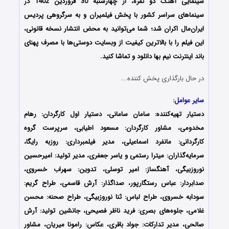
سینمایی آهنگ دو نفره، از چهارشنبه 30 فروردین 1402 در
سینماهای سراسر کشور با پخش فیلمیران و به سرگروهی پردیس
ایران‌مال اکران شد؛ شما می‌توانید به محض انتشار نسخه قانونی،
این فیلم را با بالاترین کیفیت از وبسایت دوستی‌ها با مصرف پهنای
باند اینترنت نیم بها دانلود و تماشا کنید.
در حال بارگذاری پخش کننده...
سایر عوامل:
دستیار تهیه‌کننده: سامان سامانی، دستیار اول کارگردان: رهام
مخدومی، مشاور کارگردان: مسعود اطیابی، سرپرست گروه
کارگردانی: مانفرد اسماعیلی، مدیر فیلمبرداری: روزبه رایگا،
سرمایه‌گذاران: میترا رستمی و یاسر جعفری، مدیر تولید: امیرحسین
نوروزبیگی، آهنگساز: امیر توسلی، تدوین: سهراب خسروی،
صدابردار: عباس رستگارپور، صداگذار: آرش قاسمی، طراح گریم:
سودابه خسروی، طراح لباس: ثنا نوروزبیگی، طراح صحنه: محسن
غلامی، جلوه‌های بصری: فرید ناظر فصیحی، جانشین تولید: آرش
صالحی، مدیر تدارکات: جواد باقری، عکاس: رامونا میریان، مشاور