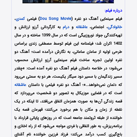
درباره فیلم:
فیلم سینمایی آهنگ دو نفره (
Dou Song Movie
) فیلمی
کمدی
،
خانوادگی
، اجتماعی،
عاشقانه
و
درام
به کارگردانی آرزو ارزانش و
تهیه‌کنندگی جواد نوروزبیگی است که در سال 1399 ساخته و در سال
1402 اکران شد؛ فیلمنامه این فیلم توسط مصطفی زندی براساس
طرحی اولیه از سامان سامانی، به نگارش درآمده است؛ آهنگ دو
نفره اولین تجربه ساخت فیلم سینمایی آرزو ارزانش محسوب
می‌شود؛ در خلاصه داستان فیلم آهنگ دو نفره آمده است: «چقدر
مسیر زندگیمان با مسیر دود سیگار یکیست، هر دو به سمتی می‌رود
که دلمان نمی‌خواهد…»؛ آهنگ دو نفره فیلمی با داستان
عاشقانه
است که در فضایی موزیکال به تصویر دو شخصیت می‌پردازد که
قصه زندگی آن‌ها به صورت همزمان اتفاق می‌افتد، تا اینکه در یک
نقطه از زمان و مکان با هم برخورد می‌کنند؛ قهرمان قصه یک
خواننده از طبقه ثروتمند جامعه است که در روزهای پایانی قرارداد با
برنامه‌ریزش، به طور اتفاقی با فردی مواجه می‌شود که از راه اخاذی و
باج‌گیری کسب درآمد می‌کند؛ فرزاد فرزین خواننده نام آشنای