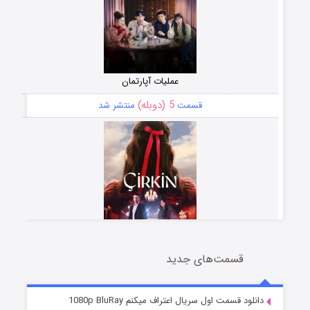
عملیات آپارتمان
5 (دوبله)
قسمت
منتشر شد
قسمت‌های جدید
سریال زشت
2 (زیرنویس)
قسمت
منتشر شد
دانلود قسمت اول سریال اعتراف میکنم 1080p BluRay