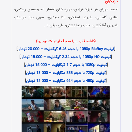
بازیگران:
احمد مهران فر، فرزاد فرزین، بهاره کیان افشار، امیرحسین رستمی،
هادی کاظمی، علیرضا استادی، النا حیدری، سهی بانو ذوالقدر،
شیرین آقا کاشی، حمیدرضا دشتی، علی برقی و…
(دانلود قانونی با مصرف اینترنت نیم بها)
[
کیفیت 1080p BluRay با حجم 6.46 گیگابایت – 20.000 تومان
]
[
کیفیت 1080p HQ با حجم 2.34 گیگابایت – 18.000 تومان
]
[
کیفیت 1080p با حجم 1.7 گیگابایت – 15.000 تومان
]
[
کیفیت 720p با حجم 888 مگابایت – 13.000 تومان
]
[
کیفیت 480p با حجم 624 مگابایت – 12.000 تومان
]