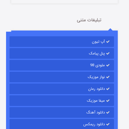
تبلیغات متنی
باب اسفنجی فصل ۱۷
آپ تیون
6 (زیرنویس)
قسمت
منتشر شد
پنل پیامک
ملودی 98
نواز موزیک
دانلود رمان
میفا موزیک
رویایی برای تو
دانلود آهنگ
15 (دوبله)
قسمت
منتشر شد
دانلود ریمکس