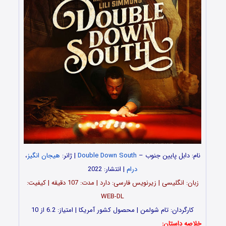
نام: دابل پایین جنوب –
Double Down South
| ژانر:
هیجان انگیز
،
درام
| انتشار: 2022
زبان: انگلیسی | زیرنویس فارسی: دارد | مدت: 107 دقیقه | کیفیت:
WEB-DL
کارگردان: تام شولمن | محصول کشور آمریکا | امتیاز: 6.2 از 10
خلاصه داستان: