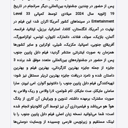
پس از حضور در چندین جشنواره بین‌المللی دیگر سرانجام در تاریخ
19 ژانویه سال 2024 میلادی توسط کمپانی Level 33
Entertainment در سینماهای کشور آمریکا اکران شد؛ این فیلم در
نهایت در آمریکا، انگلستان، کانادا، استرالیا، برزیل، ایتالیا، فرانسه،
آلمان، بلژیک، سوئد، فنلاند، دانمارک، تایوان، تونس، لوکزامبورگ،
آفریقای جنوبی، اسپانیا، مکزیک، شیلی، اوکراین و سایر کشورها
همزمان به صورت اینترنتی منتشر گردید؛ فیلم دابل پایین جنوب
پس از حضور در جشنواره‌‌های بین‌المللی متعدد موفق شد برنده 3
جایزه از جمله جایزه بهترین کارگردانی، بهترین فیلم و بهترین
داستان شده و نامزد دریافت جایزه بهترین تریلر مستقل نیز شود؛
تهیه‌کنندگی فیلم دابل پایین جنوب را دانتونیو آلوارز، امی لیپنز، سارا
سامتی مایکلز، ست مایکلز، تام شولمن، لارا والاس و ریک والاس به
صورت مشترک برعهده داشته، تدوین و ویرایش آن کاری از یانگ
هوآ هو می‌باشد و فیلمبرداری آن نیز توسط آلن کائودیلو انجام شده
است؛ شما می‌توانید نسخه زبان اصلی فیلم دابل پایین جنوب را با
‌لینک مستقیم و زیرنویس فارسی چسبیده از وبسایت دوستی‌ها