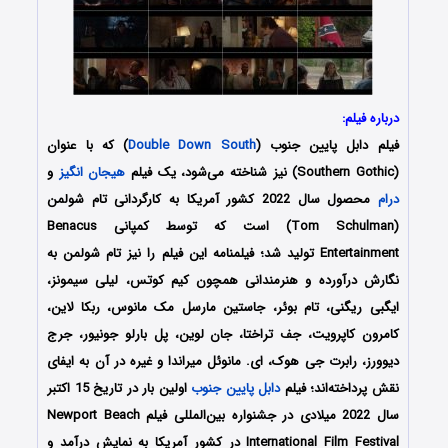
درباره فیلم:
فیلم دابل پایین جنوب (
Double Down South
) که با عنوان
(Southern Gothic) نیز شناخته می‌شود، یک فیلم
هیجان انگیز
و
درام
محصول سال 2022 کشور آمریکا به کارگردانی تام شولمن
(Tom Schulman) است که توسط کمپانی‌ Benacus
Entertainment تولید شد؛ فیلمنامه این فیلم را نیز تام شولمن به
نگارش درآورده و هنرمندانی همچون کیم کوتس، لیلی سیمونز،
ایگبی ریگنی، تام بوئر، جاستین مارسل مک مانوس، ربکا لاین،
کامرون کاپرویت، جف تراختا، جان لوین، پل بارلو جونیور، جرج
دیوورز، رابرت جی هوک، ای. مانوئل میراندا و غیره در آن به ایفای
نقش پرداخته‌اند؛ فیلم
دابل پایین جنوب
اولین بار در تاریخ 15 اکتبر
سال 2022 میلادی در جشنواره بین‌المللی فیلم Newport Beach
International Film Festival در کشور آمریکا به نمایش درآمد و