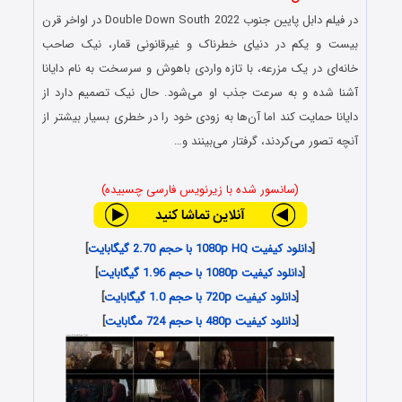
در فیلم دابل پایین جنوب Double Down South 2022 در اواخر قرن
بیست و یکم در دنیای خطرناک و غیرقانونی قمار، نیک صاحب
خانه‌ای در یک مزرعه، با تازه واردی باهوش و سرسخت به نام دایانا
آشنا شده و به سرعت جذب او می‌شود. حال نیک تصمیم دارد از
دایانا حمایت کند اما آن‌ها به زودی خود را در خطری بسیار بیشتر از
آنچه تصور می‌کردند، گرفتار می‌بینند و…
(سانسور شده با زیرنویس فارسی چسبیده)
[
دانلود کیفیت 1080p HQ با حجم 2.70 گیگابایت
]
[
دانلود کیفیت 1080p با حجم 1.96 گیگابایت
]
[
دانلود کیفیت 720p با حجم 1.0 گیگابایت
]
[
دانلود کیفیت 480p با حجم 724 مگابایت
]