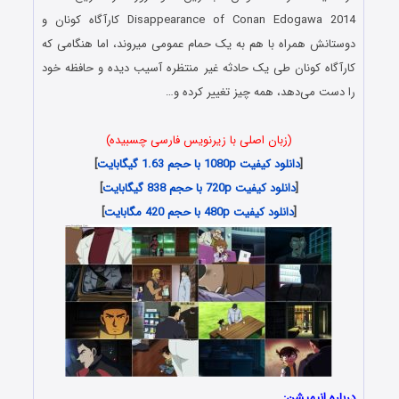
Disappearance of Conan Edogawa 2014 کارآگاه کونان و
دوستانش همراه با هم به یک حمام عمومی می‎روند، اما هنگامی که
کارآگاه کونان طی یک حادثه غیر منتظره آسیب دیده و حافظه خود
را دست می‌دهد، همه چیز تغییر کرده و…
(زبان اصلی با زیرنویس فارسی چسبیده)
[
دانلود کیفیت 1080p با حجم 1.63 گیگابایت
]
[
دانلود کیفیت 720p با حجم 838 گیگابایت
]
[
دانلود کیفیت 480p با حجم 420 مگابایت
]
درباره انیمیشن: