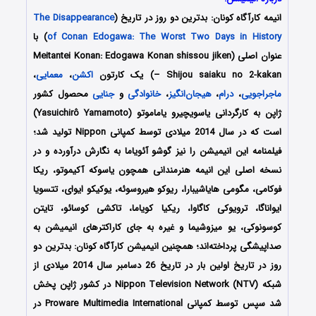
انیمه
کارآگاه کونان: بدترین دو روز در تاریخ
(
The Disappearance
of Conan Edogawa: The Worst Two Days in History
) با
عنوان اصلی (Meitantei Konan: Edogawa Konan shissou jiken
– Shijou saiaku no 2-kakan) یک کارتون
اکشن
،
معمایی
،
ماجراجویی
،
درام
،
هیجان‌انگیز
،
خانوادگی
و
جنایی
محصول کشور
ژاپن به کارگردانی یاسویچیرو یاماموتو (Yasuichirô Yamamoto)
است که در سال 2014 میلادی توسط کمپانی Nippon تولید شد؛
فیلمنامه این انیمیشن را نیز گوشو آئویاما به نگارش درآورده و در
نسخه اصلی این انیمه هنرمندانی همچون یاسوکه آکیموتو، ریکا
فوکامی، مگومی هایاشیبارا، ریوکو هیروسوئه، یوکیکو ایوای، تتسویا
ایواناگا، ترویوکی کاگاوا، ریکیا کویاما، تاکشی کوسائو، تایتن
کوسونوکی، یو میزوشیما و غیره به جای کاراکترهای انیمیشن به
صداپیشگی پرداخته‌‌اند؛ همچنین انیمیشن کارآگاه کونان: بدترین دو
روز در تاریخ اولین بار در تاریخ 26 دسامبر سال 2014 میلادی از
شبکه Nippon Television Network (NTV) در کشور ژاپن پخش
شد سپس توسط کمپانی Proware Multimedia International در