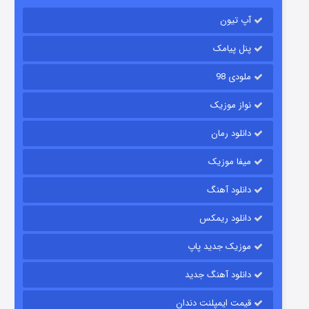
آپ تیون
جادوگری در مغولستان
۱۴ (زیرنویس)
قسمت
منتشر شد
پنل پیامک
ملودی 98
نواز موزیک
دانلود رمان
میفا موزیک
دانلود آهنگ
باب اسفنجی فصل ۱۷
دانلود ریمکس
۶ (زیرنویس)
قسمت
منتشر شد
موزیک جدید پاپ
دانلود آهنگ جدید
قیمت ایمپلنت دندان