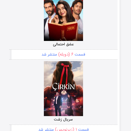
عشق احتمالی
۶ (دوبله)
قسمت
منتشر شد
سریال زشت
۱ (زیرنویس)
قسمت
منتشر شد