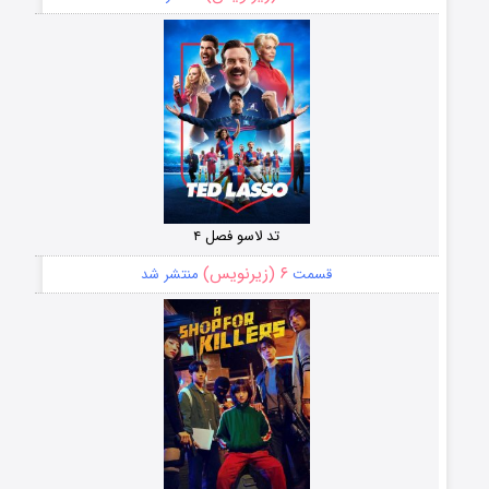
تد لاسو فصل ۴
۶ (زیرنویس)
قسمت
منتشر شد