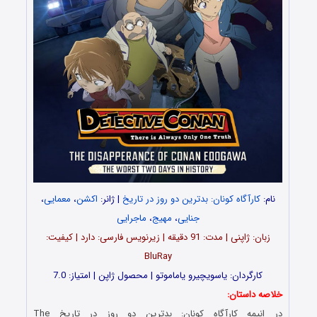
نام:
کارآگاه کونان: بدترین دو روز در تاریخ
| ژانر:
اکشن
،
معمایی
،
جنایی
،
مهیج
،
ماجرایی
زبان: ژاپنی | مدت‌: 91 دقیقه | زیرنویس فارسی: دارد | کیفیت:
BluRay
کارگردان: یاسویچیرو یاماموتو | محصول ژاپن | امتیاز: 7.0
خلاصه داستان:
در انیمه
کارآگاه کونان: بدترین دو روز در تاریخ
The