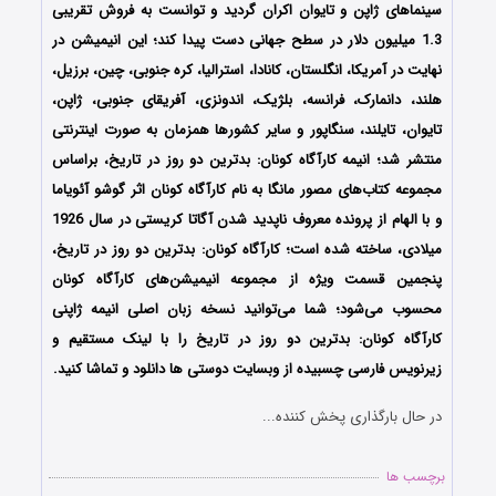
سینماهای ژاپن و تایوان اکران گردید و توانست به فروش تقریبی
1.3 میلیون دلار در سطح جهانی دست پیدا کند؛ این انیمیشن در
نهایت در آمریکا، انگلستان، کانادا، استرالیا، کره جنوبی، چین، برزیل،
هلند، دانمارک، فرانسه، بلژیک، اندونزی، آفریقای جنوبی، ژاپن،
تایوان، تایلند، سنگاپور و سایر کشورها همزمان به صورت اینترنتی
منتشر شد؛ انیمه کارآگاه کونان: بدترین دو روز در تاریخ، براساس
مجموعه کتاب‌های مصور مانگا به نام کارآگاه کونان اثر گوشو آئویاما
و با الهام از پرونده معروف ناپدید شدن آگاتا کریستی در سال 1926
میلادی، ساخته شده است؛ کارآگاه کونان: بدترین دو روز در تاریخ،
پنجمین قسمت ویژه از مجموعه انیمیشن‌های کارآگاه کونان
محسوب می‌شود؛ شما می‌توانید نسخه زبان اصلی انیمه ژاپنی
کارآگاه کونان: بدترین دو روز در تاریخ
را با لینک مستقیم و
زیرنویس فارسی چسبیده از وبسایت دوستی ها دانلود و تماشا کنید.
در حال بارگذاری پخش کننده...
برچسب ها