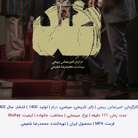
کارگردان:
امیرعباس ربیعی
| ژانر: تاریخی، سیاسی،
درام
| تولید: 1400 | انتشار: سال 1402
مدت‌‌ زمان: 111 دقیقه | نوع: سینمایی | مخاطب: خانواده | کیفیت: BluRay
فرمت: MP4 | محصول ایران | تهیه‎‌کننده: محمدرضا شفیعی