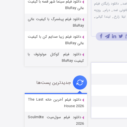
دانلود فیلم سینما شهر قصه با کیفیت
ضد
,
دانلود رایگان فیلم
عالی BluRay
قانونی ضد
,
درام
,
روزبه
لیلا زارع
,
لیندا کیانی
,
دانلود فیلم پیشمرگ با کیفیت عالی
BluRay
دانلود فیلم زیبا صدایم کن با کیفیت
خاندان اژدها فصل ۳
عالی BluRay
۶ (زیرنویس)
قسمت
منتشر شد
دانلود فیلم کوکتل مولوتوف با
کیفیت BluRay
جدیدترین پست‌ها
دانلود فیلم آخرین خانه The Last
House 2026
جادوگری در مغولستان
دانلود فیلم سول‌میت Soulm8te
۱۴ (زیرنویس)
قسمت
منتشر شد
2026