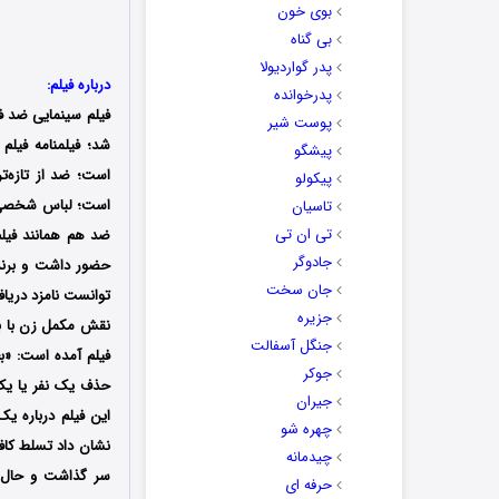
بوی خون
بی گناه
پدر گواردیولا
درباره فیلم:
پدرخوانده
فیلم سینمایی ضد 
پوست شیر
شد؛ فیلمنامه فیلم 
پیشگو
است؛ ضد از تازه‌
پیکولو
تاسیان
تی ان تی
ضد هم همانند فیل
جادوگر
جان سخت
جزیره
نقش مکمل زن با با
جنگل آسفالت
فیلم آمده است: «ب
جوکر
حذف یک نفر یا ی
جیران
این فیلم درباره ی
چهره شو
نشان داد تسلط کاف
چیدمانه
سر گذاشت و حال با
حرفه ای