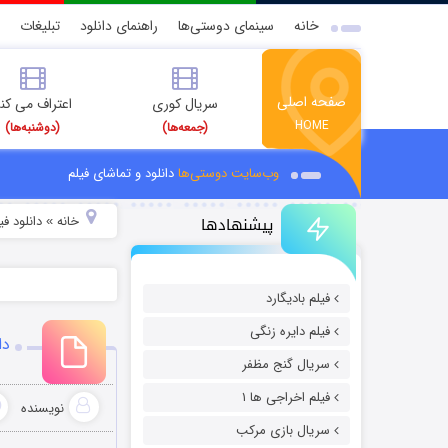
خانه
سینمای دوستی‌ها
راهنمای دانلود
تبلیغات
صفحه اصلی
سریال کوری
اعتراف می کن
HOME
(جمعه‌ها)
(دوشنبه‌ها)
وب‌سایت دوستی‌ها
دانلود و تماشای فیلم
پیشنهادها
خانه
دانلود فیل
»
فیلم بادیگارد
فیلم دایره زنگی
دا
سریال گنج مظفر
فیلم اخراجی ها ۱
نویسنده
سریال بازی مرکب