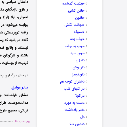
داستان سیاسی به س
حیثیت گمشده
و بازی بازیگران ی
خائن کشی
نصرتی، لیلا زارع و
خاتون
خجالت نکش
خسوف
واقعه تروریستی هف
خواب زده
گفته می‌شود که پس
خوب بد جلف
نیستند و وقایع ضد 
خون سرد
باشند و کارگردان ه
دادزن
کیفیت از وبسایت دوس
داریوش
داوینچیز
در حال بارگذاری پخ
دختران کوچه غم
سایر عوامل:
در انتهای شب
مشاور فیلمنامه: 
دراکولا
دست به مهره
عدالت‌دوست، طراح 
دفتر یادداشت
قربانی، مجری طرح
دل
برچسب ها
دندون طلا