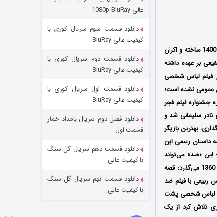
عملیات آپارتمان
عالی 1080p BluRay
۲ (زیرنویس)
قسمت
منتشر شد
دانلود قسمت سوم سریال کوری با
کیفیت عالی BluRay
است که در سال 1400 ساخته و اکران
دانلود قسمت دوم سریال کوری با
عی بر عهده داشته‌‌‌
کیفیت عالی BluRay
از فیلم لباس شخصی
دانلود قسمت اول سریال کوری با
رآمد اما هنوز اکران عمومی نشده است؛
کیفیت عالی BluRay
 جشنواره فیلم فجر
ازی نادر سلیمانی شد و
دانلود فصل دوم سریال بامداد خمار
مردگان متحرک: شهر مرده ۳
 صداگذاری، بهترین بازیگر
قسمت اول
صه داستان رسمی این
۲ (زیرنویس)
قسمت
منتشر شد
دانلود قسمت دهم سریال گل سنگ
 این «ضد» می‌تواند
با کیفیت عالی
سیاسی است که در بستر التهابات کشور در تابستان سال 1360 می‌گذرد؛ قصه
دانلود قسمت نهم سریال گل سنگ
س ربیعی با فیلم ضد
با کیفیت عالی
ا با لباس شخصی پشت
ری تلاش کرد از یک