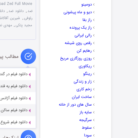
ad Zed Full Movie
دومینو
ضد
,
دانلود ضد
,
دان
دیو و ماه پیشونی
رئوفی
,
شیرین آقاکاش
راز بقا
مجید پتکی
,
مهدی نص
راز یک پرونده
رالی ایرانی
رقص روی شیشه
رهایم کن
مطالب پی
روزی روزگاری مریخ
ریکاوری
رینگو
دانلود فیلم در گندم ز
زار و زندگی
دانلود فیلم یه قندون
زخم کاری
ساخت ایران
دانلود فیلم آژانس
سال های دور از خانه
دانلود فیلم ساکن کو
سایه باز
سرگیجه
دانلود فیلم شروع 
سقوط
سودا
لینک‌های 