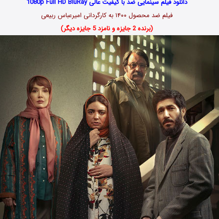
دانلود فیلم سینمایی ضد با کیفیت عالی 1080p Full HD BluRay
فیلم ضد محصول ۱۴۰۰ به کارگردانی امیرعباس ربیعی
(برنده 2 جایزه و نامزد 5 جایزه دیگر)