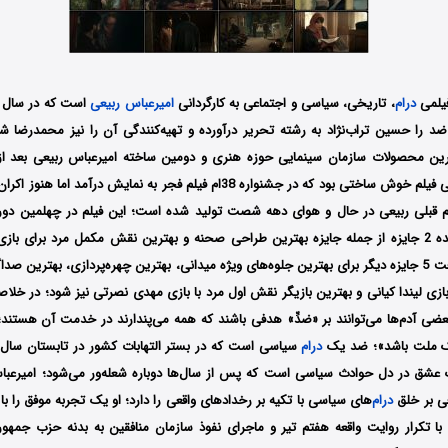
فیلمی
درام
، تاریخی، سیاسی و اجتماعی به کارگردانی
امیرعباس ربیعی
ضد را حسین تراب‌نژاد به رشته تحریر درآورده و تهیه‌کنندگی آن را نیز محمدرضا شفی
ترین محصولات سازمان سینمایی حوزه هنری و دومین ساخته امیرعباس ربیعی بعد 
است؛ لباس شخصی فیلم خوش ساختی بود که در جشنواره 38‌ام فیلم فجر به نمایش د
م قبلی ربیعی در حال و هوای دهه شصت تولید شده است؛ این فیلم در چهلمین دوره
حضور داشت و برنده 2 جایزه از جمله جایزه بهترین طراحی صحنه و بهترین نقش مکمل مرد برای ب
توانست نامزد دریافت 5 جایزه دیگر برای بهترین جلوه‌های ویژه میدانی، بهترین چهره‌پردازی، بهترین
زی لیندا کیانی و بهترین بازیگر نقش اول مرد با بازی مهدی نصرتی نیز شود؛ در خلا
عضی آدم‌ها می‌توانند بر «ضدِّ» هدفی باشند که همه می‌پندارند در خدمت آن هستند؛
ک ملت باشد»؛ ضد یک
درام
ک عشق در دل حوادث سیاسی است که پس از سال‌ها دوباره شعله‌ور می‌شود؛ امیرعبا
ی بر خلق
درام
‌های سیاسی با تکیه بر رخدادهای واقعی را دارد؛ او یک تجربه موفق ر
 تکرار روایت واقعه هفتم تیر و ماجرای نفوذ سازمان منافقین به بدنه حزب جمهو