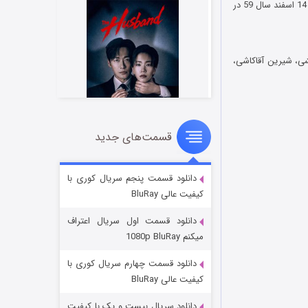
سعید جوانی سی ساله از نیروهای حراست حزب جمهوری اسلامی است. او پس از زخمی شدن در ماجرای 14 اسفند سال 59 در
شی، شیرین آقاکاشی،
قسمت‌های جدید
شوهر
۸ (زیرنویس)
قسمت
منتشر شد
دانلود قسمت پنجم سریال کوری با
کیفیت عالی BluRay
دانلود قسمت اول سریال اعتراف
میکنم 1080p BluRay
دانلود قسمت چهارم سریال کوری با
کیفیت عالی BluRay
دانلود سریال بیست و یک با کیفیت