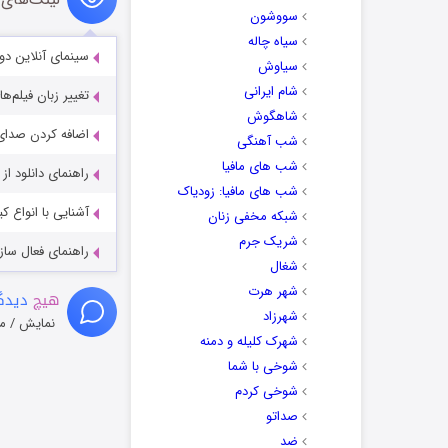
سووشون
سیاه چاله
سینمای آنلاین دو
سیاوش
شام ایرانی
تغییر زبان فیلم‌ها
شاهگوش
اضافه کردن صدای 
شب آهنگی
شب های مافیا
راهنمای دانلود ا
شب های مافیا: زودیاک
آشنایی با انواع ک
شبکه مخفی زنان
شریک جرم
راهنمای فعال سازی کیفیت R
شغال
شهر هرت
هیچ
دیدگا
شهرزاد
نمایش / م
شهرک کلیله و دمنه
شوخی با شما
شوخی کردم
صداتو
ضد