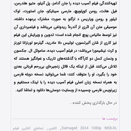
تهیه‌کنندگی فیلم آسیب دیده را جان آدامز، پل آنیلو، متیو هلدرمن،
فیل هانت، رومن کوپلویچ، مارسی سینایکو، جان استورت، لوک
تیلور و رومن ویاریس د لزگنو به صورت مشترک برعهده داشته،
موسیقی متن آن اثری از آندره‌آ ریدولفی می‌باشد و فیلمبرداری آن
نیز توسط ماتیاس پوچ انجام شده است؛ تدوین و ویرایش این فیلم
نیز کاری از شان آلبرتسون، لوئیس دلا مادرید، گیلرمو لورنزانا تورنز
و کرت نیشیمورا می‌باشد؛ در فیلم آسیب دیده، ساموئل ال. جکسون
و ونسان کسل دو کارآگاه با گذشته‌های تاریک و غم‌انگیز هستند که
تلاش می‌کنند قبل از اینکه یک قاتل زنجیره‌ای بی‌رحم قربانی بعدی
خود را بگیرد، او را متوقف کنند؛ شما می‌توانید نسخه دوبله فارسی
به همراه نسخه زبان اصلی فیلم آسیب دیده را با ‌لینک مستقیم و
زیرنویس فارسی چسبیده از وبسایت دوستی‌ها دانلود و تماشا کنید.
در حال بارگذاری پخش کننده...
برچسب ها
Damaged 2024 1080p WEB-DL
,
اکشن
,
تماشای آنلاین فیلم