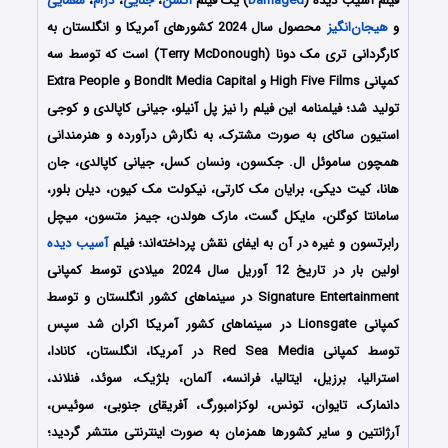
فیلم آسیب دیده (
Damaged
) یک فیلم
اکشن
،
جنایی
،
درام
،
معمایی
و
هیجان‌انگیز
محصول سال 2024 کشورهای آمریکا و انگلستان به
کارگردانی تری مک دونا (Terry McDonough) است که توسط سه
کمپانی‌ High Five Films و BondIt Media Capital و Extra People
تولید شد؛ فیلمنامه این فیلم را نیز پل آنیلو، جیانی کاپالدی و کوجی
استیون ساکای به صورت مشترک، به نگارش درآورده و هنرمندانی
همچون ساموئل ال. جکسون، ونسان کسل، جیانی کاپالدی، جان
هانا، کیت دیکی، برایان مک کارتی، نیکولت مک کیون، دیلن بلور،
سامانتا کوگلن، مایکل گست، مارک هولدن، جیمز متسون، میچل
رابرتسون و غیره در آن به ایفای نقش پرداخته‌اند؛ فیلم
آسیب دیده
اولین بار در تاریخ 12 آوریل سال 2024 میلادی توسط کمپانی‌‌
Signature Entertainment در سینماهای کشور انگلستان و توسط
کمپانی Lionsgate در سینماهای کشور آمریکا اکران شد سپس
توسط کمپانی Red Sea Media در آمریکا، انگلستان، کانادا،
استرالیا، برزیل، ایتالیا، فرانسه، آلمان، بلژیک، سوئد، فنلاند،
دانمارک، تایوان، تونس، لوکزامبورگ، آفریقای جنوبی، سوئیس،
آرژانتین و سایر کشورها همزمان به صورت اینترنتی منتشر گردید؛