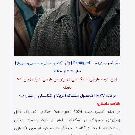
نام: آسیب دیده –
Damaged
| ژانر:
اکشن
،
جنایی
،
معمایی
،
مهیج
|
سال انتشار: 2024
زبان: دوبله فارسی + انگلیسی | زیرنویس فارسی: دارد | زمان: 94
دقیقه
فرمت: MKV | محصول مشترک آمریکا و انگلستان | امتیاز: 4.7
خلاصه داستان:
در فیلم آسیب دیده Damaged 2024 هنگامی که یک قاتل
زنجیره‌ای خطرناک در اسکاتلند ظاهر می‌شود، مقامات محلی
وحشت‌زده با یک کارآگاه در شیکاگو به نام دن لاوسون (با بازی