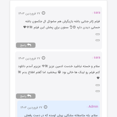
sara :
۲۷ فروردین ۱۴۰۳
فیلم ژانر جنایی باشه بازیگرش هم ساموئل ال جکسون باشه
حسابی دیدن داره 😍👌 ممنون برای پخش این فیلم 🌺🌹💖
پاسخ
sara :
۲۷ فروردین ۱۴۰۳
سلام و خسته نباشید خدمت ادمین عزیز 🌺🌹 عزیزم آمدم دانلود
کنم فیلم رو لینک ها خالی بود 😁 ببخشید اما گفتم اطلاع بدم 🌺
💖
پاسخ
Admin :
۲۷ فروردین ۱۴۰۳
سلام، بله متاسفانه مشکلی پیش اومده که در دست رفعش