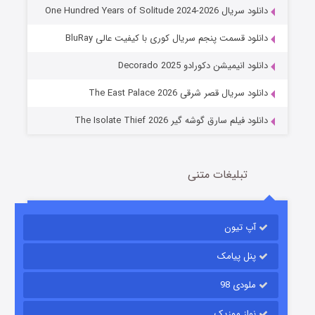
دانلود سریال One Hundred Years of Solitude 2024-2026
دانلود قسمت پنجم سریال کوری با کیفیت عالی BluRay
خاندان اژدها فصل ۳
دانلود انیمیشن دکورادو Decorado 2025
6 (زیرنویس)
قسمت
منتشر شد
دانلود سریال قصر شرقی The East Palace 2026
دانلود فیلم سارق گوشه گیر The Isolate Thief 2026
تبلیغات متنی
آپ تیون
جادوگری در مغولستان
14 (زیرنویس)
قسمت
منتشر شد
پنل پیامک
ملودی 98
نواز موزیک