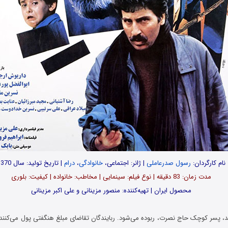
نام کارگردان:
رسول صدرعاملی
| ژانر: اجتماعی،
خانوادگی
،
درام
| تاریخ تولید: سال 1370
مدت‌‌‌ زمان: 83 دقیقه | نوع فیلم: سینمایی | مخاطب: خانواده | کیفیت: بلوری
محصول ایران | تهیه‎‌کننده: منصور مزینانی و علی اکبر مزینانی
مد، پسر کوچک حاج نصرت، ربوده می‌شود. ربایندگان تقاضای مبلغ هنگفتی پول می‌کنند.