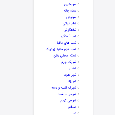
سووشون
سیاه چاله
سیاوش
شام ایرانی
شاهگوش
شب آهنگی
شب های مافیا
شب های مافیا: زودیاک
شبکه مخفی زنان
شریک جرم
شغال
شهر هرت
شهرزاد
شهرک کلیله و دمنه
شوخی با شما
شوخی کردم
صداتو
ضد