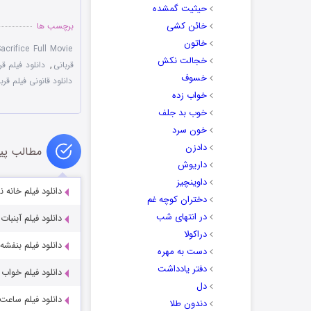
حیثیت گمشده
خائن کشی
برچسب ها
خاتون
crifice Full Movie
خجالت نکش
قربانی
,
دانلود فیلم قر
خسوف
دانلود قانونی فیلم قرب
خواب زده
خوب بد جلف
خون سرد
دادزن
مطالب پی
داریوش
داوینچیز
دانلود فیلم خانه 
دختران کوچه غم
در انتهای شب
دانلود فیلم آبنبات با
دراکولا
دانلود فیلم بنفشه آف
دست به مهره
دفتر یادداشت
دانلود فیلم خواب
دل
دانلود فیلم ساعت 5 عصر با کیفیت 80p
دندون طلا