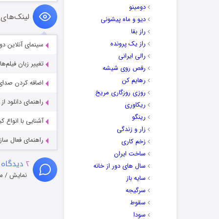
دومینو
لینک‌های 
دیو و ماه پیشونی
راز بقا
راز یک پرونده
سینمای آنلاین دو
رالی ایرانی
تغییر زبان فیلم‌ها
رقص روی شیشه
رهایم کن
اضافه کردن صدای 
روزی روزگاری مریخ
راهنمای دانلود ا
ریکاوری
رینگو
آشنایی با انواع ک
زار و زندگی
راهنمای فعال سازی کیفیت R
زخم کاری
ساخت ایران
۲
دیدگاه 
سال های دور از خانه
نمایش / م
سایه باز
سرگیجه
سقوط
سودا