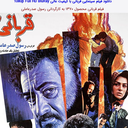
دانلود فیلم سینمایی قربانی با کیفیت عالی 1080p Full HD BluRay
فیلم قربانی محصول ۱۳۷۰ به کارگردانی رسول صدرعاملی