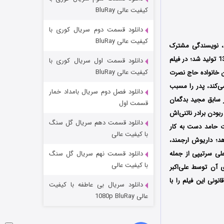
مردگان متحرک: شهر مرده ۳
کیفیت عالی BluRay
۲ (زیرنویس)
قسمت
منتشر شد
دانلود قسمت دوم سریال کوری با
کیفیت عالی BluRay
، نویسندگی مشترک
رسول صدرعاملی و ابراهیم فروزش و تهیه‎کنندگی منصور مزینانی و علی اکبر مزینانی است که در سال 1370 تولید شد؛ در فیلم
دانلود قسمت اول سریال کوری با
کیفیت عالی BluRay
ن خانواده حاج نصرت
‌کند،‌ پدر را مسبب
دانلود فصل دوم سریال بامداد خمار
 سابق مجید بدگمان
قسمت اول
ودن برادر ناتنی‌اش
دانلود قسمت دهم سریال گل سنگ
ت حامد دست به کار
شکست استوارت در نجات جهان
با کیفیت عالی
هد؛ داریوش ارجمند،
۷ (زیرنویس)
قسمت
منتشر شد
علی سرتیپی از جمله
دانلود قسمت نهم سریال گل سنگ
با کیفیت عالی
ی آن توسط علی‌اکبر
ونی این فیلم را با
دانلود سریال بی عاطفه با کیفیت
عالی 1080p BluRay