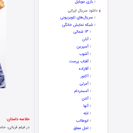
بازی موبایل
دانلود سریال ایرانی
سریال‌های تلویزیونی
شبکه نمایش خانگی
۱۳ شمالی
آبان
آسپرین
آشوب
آفتاب پرست
آقازاده
آکتور
آمرلی
آمستردام
آنتن
آنها
ابله
خلاصه داستان:
ابوطالب
در فیلم قربانی، حا
اجل معلق