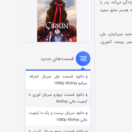
گی می‌کند،‌ پدر را
ه همسر سابق مجید
جید میرزاییان، علی
 نصر، یوسف آشوری،
قسمت‌های جدید
سریال زشت
۲ (زیرنویس)
قسمت
منتشر شد
دانلود قسمت اول سریال اعتراف
میکنم 1080p BluRay
دانلود قسمت چهارم سریال کوری با
کیفیت عالی BluRay
دانلود سریال بیست و یک با کیفیت
عالی 1080p BluRay
دانلود قسمت سوم سریال کوری با