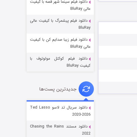
دانلود فیلم سینما شهر قصه با کیفیت
عالی BluRay
دانلود فیلم پیشمرگ با کیفیت عالی
BluRay
دانلود فیلم زیبا صدایم کن با کیفیت
جادوگری در مغولستان
عالی BluRay
۱۴ (زیرنویس)
قسمت
منتشر شد
دانلود فیلم کوکتل مولوتوف با
کیفیت BluRay
جدیدترین پست‌ها
دانلود سریال تد لاسو Ted Lasso
2020-2026
باب اسفنجی فصل ۱۷
دانلود مستند Chasing the Rains
۶ (زیرنویس)
قسمت
منتشر شد
2022