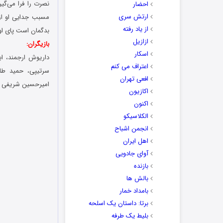
نصرت را فرا می‌گی
احضار
ارتش سری
مسبب جدایی او از
از یاد رفته
بدگمان است پای او 
ازازیل
بازیگران:
اسکار
داریوش ارجمند، ابو
اعتراف می کنم
سرتیپی، حمید طال
افعی تهران
امیرحسین شریفی 
اکازیون
اکنون
الکلاسیکو
انجمن اشباح
اهل ایران
آوای جادویی
بازنده
بالش ها
بامداد خمار
برتا: داستان یک اسلحه
بلیط یک‌‌ طرفه