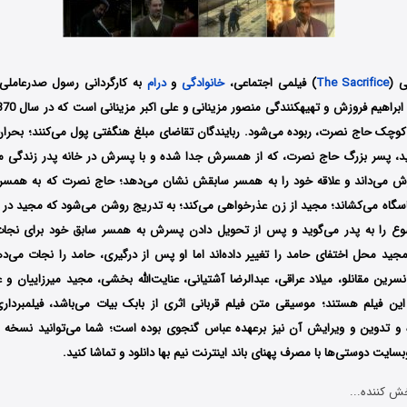
ی (
The Sacrifice
) فیلمی اجتماعی،
خانوادگی
و
درام
به کارگردانی رسول صدرعاملی
 کوچک حاج نصرت، ربوده می‌شود. ربایندگان تقاضای مبلغ هنگفتی پول می‌کنند؛ بحرا
جید، پسر بزرگ حاج نصرت، که از همسرش جدا شده و با پسرش در خانه پدر زندگی می
ش می‌داند و علاقه خود را به همسر سابقش نشان می‌دهد؛ حاج نصرت که به همسر
اسگاه می‌کشاند؛ مجید از زن عذرخواهی می‌کند؛ به تدریج روشن می‌شود که مجید در رب
وع را به پدر می‌گوید و پس از تحویل دادن پسرش به همسر سابق خود برای نجا
جید محل اختفای حامد را تغییر داده‌اند‌ اما او پس از درگیری، حامد را نجات می‌د
سرین مقانلو، میلاد عراقی، عبدالرضا آشتیانی، عنایت‌الله بخشی، مجید میرزاییان و 
این فیلم هستند؛ موسیقی متن فیلم قربانی اثری از بابک بیات می‌باشد، فیلمبردار
 و تدوین‌ و ویرایش آن نیز برعهده عباس گنجوی بوده است؛ شما می‌توانید نسخه قان
بسایت دوستی‌ها با مصرف پهنای باند اینترنت نیم بها دانلود و تماشا کنید.
ش کننده...