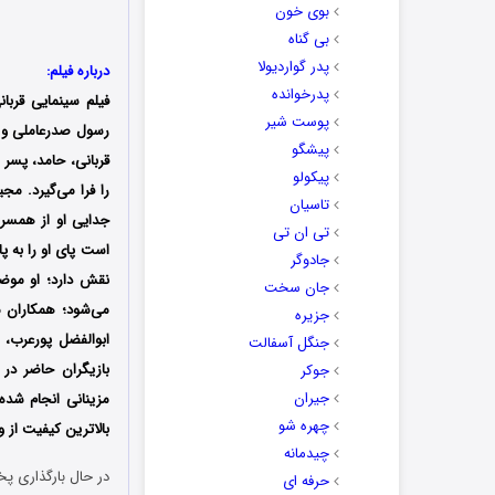
بوی خون
بی گناه
پدر گواردیولا
درباره فیلم:
پدرخوانده
فیلم سینمایی قربان
پوست شیر
پیشگو
قربانی، حامد، پسر
پیکولو
را فرا می‌گیرد. م
تاسیان
جدایی او از همسر
تی ان تی
است پای او را به پ
جادوگر
نقش دارد؛ او موض
جان سخت
می‌شود؛ همکاران م
جزیره
ابوالفضل پورعرب، ن
جنگل آسفالت
بازیگران حاضر در 
جوکر
جیران
مزینانی انجام شده
چهره شو
بالاترین کیفیت از و
چیدمانه
در حال بارگذاری پخ
حرفه ای