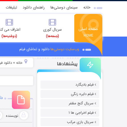
خانه
سینمای دوستی‌ها
راهنمای دانلود
تبلیغات
صفحه اصلی
سریال کوری
اعتراف می کن
HOME
(جمعه‌ها)
(دوشنبه‌ها)
وب‌سایت دوستی‌ها
دانلود و تماشای فیلم
پیشنهادها
خانه
دانلود فیل
»
فیلم بادیگارد
فیلم دایره زنگی
دا
سریال گنج مظفر
فیلم اخراجی ها ۱
نویسنده
سریال بازی مرکب