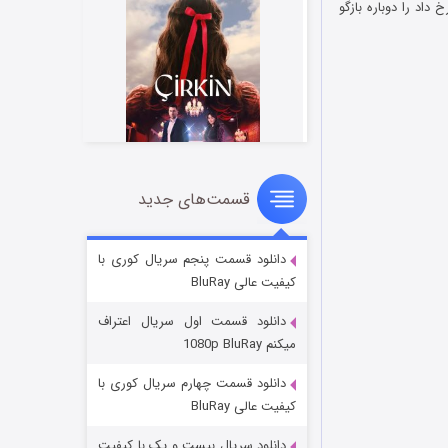
تفریحی ژوراسیک رخ داد را دوباره بازگو
قسمت‌های جدید
سریال زشت
۲ (زیرنویس)
قسمت
منتشر شد
دانلود قسمت پنجم سریال کوری با
کیفیت عالی BluRay
دانلود قسمت اول سریال اعتراف
میکنم 1080p BluRay
دانلود قسمت چهارم سریال کوری با
کیفیت عالی BluRay
دانلود سریال بیست و یک با کیفیت