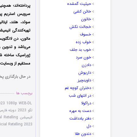
حیثیت گمشده
پرداخته‌اند؛ همچن
خائن کشی
خاتون
سوئد، هلند، ایتال
خجالت نکش
تهیه‌کنندگی انیمی
خسوف
مالون، دن لانگلوی
خواب زده
می‌باشد و تدوین 
خوب بد جلف
ژوراسیک ساخته شد
خون سرد
مستقیم از وبسایت د
دادزن
داریوش
در حال بارگذاری پخ
داوینچیز
دختران کوچه غم
برچسب ها
در انتهای شب
دراکولا
023 1080p WEB-DL
لگو 2023 دوبله فارسی
دست به مهره
انیمیشن LEGO Jurassic Park The Unofficial Retelling
دفتر یادداشت
cial Retelling 2023
دل
دندون طلا