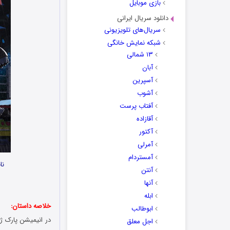
بازی موبایل
دانلود سریال ایرانی
سریال‌های تلویزیونی
شبکه نمایش خانگی
۱۳ شمالی
آبان
آسپرین
آشوب
آفتاب پرست
آقازاده
آکتور
آمرلی
آمستردام
نا
آنتن
آنها
ابله
خلاصه داستان:
ابوطالب
در انیمیشن
پارک ژ
اجل معلق