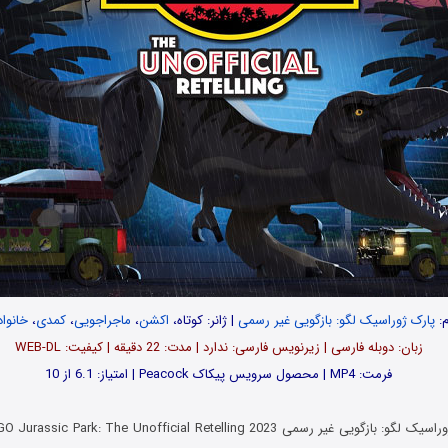
م:
پارک ژوراسیک لگو: بازگویی غیر رسمی
| ژانر: کوتاه،
اکشن
،
ماجراجویی
،
کمدی
،
خانوا
زبان: دوبله فارسی | زیرنویس فارسی: ندارد | مدت‌‌: 22 دقیقه | کیفیت: WEB-DL
فرمت: MP4 | محصول سرویس پیکاک Peacock | امتیاز: 6.1 از 10
وراسیک لگو: بازگویی غیر رسمی