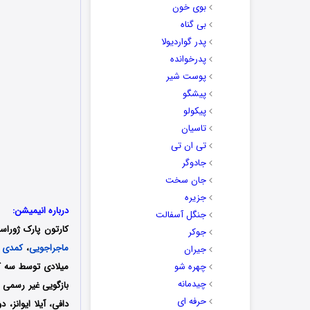
بوی خون
بی گناه
پدر گواردیولا
پدرخوانده
پوست شیر
پیشگو
پیکولو
تاسیان
تی ان تی
جادوگر
جان سخت
جزیره
درباره انیمیشن:
جنگل آسفالت
کارتون
پارک ژوراس
جوکر
ماجراجویی
،
کمدی
و
جیران
چهره شو
چیدمانه
بازگویی غیر رسمی ر
حرفه ای
دافی، آیلا ایوانز