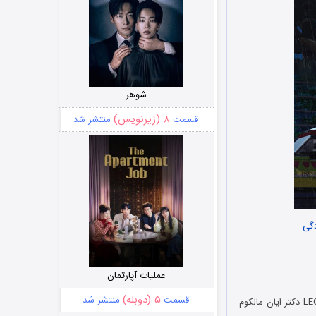
شوهر
۸ (زیرنویس)
قسمت
منتشر شد
دگی
عملیات آپارتمان
۵ (دوبله)
قسمت
منتشر شد
LEGO Jurassic Park: The Unofficial Retelling 2023 دکتر ایان مالکوم