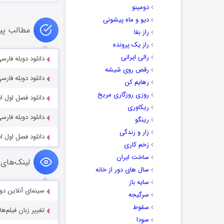
دومینو
دیو و ماه پیشونی
مطالب پی
راز بقا
راز یک پرونده
رالی ایرانی
دانلود دوبله فارسی انیمیشن a 2014
رقص روی شیشه
دانلود دوبله فارسی انیمیشن e True 2002
رهایم کن
روزی روزگاری مریخ
دانلود فصل اول انیمیشن by-Doo? 2002
ریکاوری
دانلود دوبله فارسی انیمیشن nited 2013
رینگو
زار و زندگی
دانلود فصل اول انیمیشن 
زخم کاری
ساخت ایران
لینک‌های 
سال های دور از خانه
سایه باز
سینمای آنلاین دو
سرگیجه
سقوط
تغییر زبان فیلم‌ها
سودا