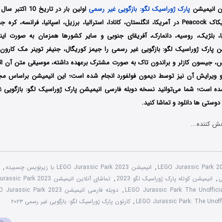
ین انیمیشن
پارک ژوراسیک لگو: بازگویی غیر رسمی
سرویس استریم پیکاک Peacock در آمریکا، انگلستان، کانادا، استرالیا، برزیل، اسپانیا، فرانس
یا، بلژیک، روسیه، دانمارک، آفریقای جنوبی و سایر کشورها همزمان به صورت اینت
شن
پارک ژوراسیک لگو: بازگویی غیر رسمی
را جیمز کوریگال، جنیفر توینر مک کارون
س، جیسون کازلر و براندون تاک به صورت مشترک برعهده داشته‌، موسیقی متن آن اثر
و ویرایش آن نیز توسط دیمون فولفورد انجام شده است؛ این انیمیشن براساس مجم
ه است؛ شما می‌توانید نسخه دوبله فارسی انیمیشن
پارک ژوراسیک لگو: بازگویی 
وستی ها دانلود و تماشا کنید.
ش کننده...
LEGO Jurassic Park 2
,
انیمیشن LEGO Jurassic Park 2023 با زیرنویس چسبیده
,
,
انیمیشن کوتاه پارک ژوراسیک لگو 2023
,
تماشای آنلاین انیمیشن LEGO Jurassic Park 2023
,
دوبله فارسی انیمیشن LEGO Jurassic Park 2023
LEGO Jurassic Park: The Unoffi
,
کارتون پارک ژوراسیک لگو: بازگویی غیر رسمی ۲۰۲۳