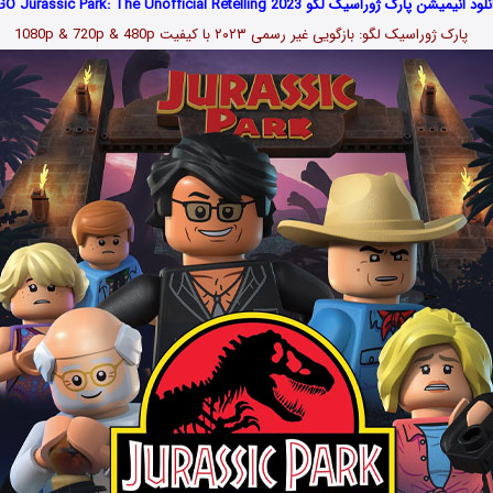
ود انیمیشن پارک ژوراسیک لگو LEGO Jurassic Park: The Unofficial Retelling 2023
پارک ژوراسیک لگو: بازگویی غیر رسمی ۲۰۲۳
با کیفیت 1080p & 720p & 480p