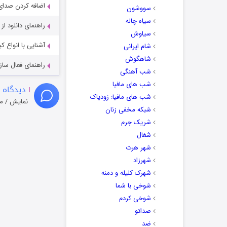
اضافه کردن صدای 
سووشون
سیاه چاله
راهنمای دانلود ا
سیاوش
آشنایی با انواع ک
شام ایرانی
شاهگوش
راهنمای فعال سازی کیفیت R
شب آهنگی
شب های مافیا
۱
دیدگاه 
شب های مافیا: زودیاک
نمایش / م
شبکه مخفی زنان
شریک جرم
شغال
شهر هرت
شهرزاد
شهرک کلیله و دمنه
شوخی با شما
شوخی کردم
صداتو
ضد