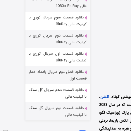
مردگان متحرک: شهر مرده ۳
عالی 1080p BluRay
۲ (زیرنویس)
قسمت
منتشر شد
دانلود قسمت سوم سریال کوری با
کیفیت عالی BluRay
دانلود قسمت دوم سریال کوری با
کیفیت عالی BluRay
دانلود قسمت اول سریال کوری با
کیفیت عالی BluRay
دانلود فصل دوم سریال بامداد خمار
شکست استوارت در نجات جهان
قسمت اول
۷ (زیرنویس)
قسمت
منتشر شد
دانلود قسمت دهم سریال گل سنگ
با کیفیت عالی
میشنی کوتاه،
اکشن
،
به کارگردانی کن کانینگهام (Ken Cunningham) محصول کشور آمریکا است که در سال 2023
دانلود قسمت نهم سریال گل سنگ
 تولید شد؛ فیلمنامه انیمیشن پارک ژوراسیک لگو:
با کیفیت عالی
الکس باریما، بردلی
و غیره به صداپیشگی