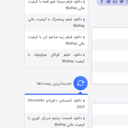
دانلود فیلم سینما شهر قصه با کیفیت
عالی BluRay
دانلود فیلم پیشمرگ با کیفیت عالی
BluRay
دانلود فیلم زیبا صدایم کن با کیفیت
جادوگری در مغولستان
عالی BluRay
۱۴ (زیرنویس)
قسمت
منتشر شد
دانلود فیلم کوکتل مولوتوف با
کیفیت BluRay
جدیدترین پست‌ها
دانلود انیمیشن دکورادو Decorado
2025
باب اسفنجی فصل ۱۷
دانلود قسمت پنجم سریال کوری با
۶ (زیرنویس)
قسمت
منتشر شد
کیفیت عالی BluRay