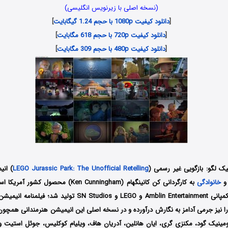
(نسخه اصلی با زیرنویس انگلیسی)
[
دانلود کیفیت 1080p با حجم 1.24 گیگابایت
]
[
دانلود کیفیت 720p با حجم 618 مگابایت
]
[
دانلود کیفیت 480p با حجم 309 مگابایت
]
یک لگو: بازگویی غیر رسمی
(
LEGO Jurassic Park: The Unofficial Retelling
) انی
خانوادگی
میلادی توسط سه کمپانی‌ Amblin Entertainment و LEGO و SN Studios
ا نیز جرمی آدامز به نگارش درآورده‌ و در نسخه اصلی این انیمیشن هنرمندانی همچون 
، دومینیک گود، مکنزی گری، ایان هانلین، آدریان هاف، ویلیام کوکلیس، جوئل استیت 