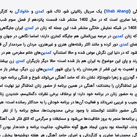
ی (
Shab Ahangi
) یک سریال رئالیتی شو، تاک شو،
کمدی
و
خانوادگی
به کارگر
ر
کمدی
ایران جایگاهی 
ه زنان
کمدی
ن در عرصه بین‌المللی هم جایگاه کمتری دارند؛ اساسا نگاهی در جهان وج
فضای
کمدی
دور کرده و مانند اکثر رشته‌های هنری و غیرهنری، مردان را سردمدار آن قر
ود که در دنیا این نگرش عوض شده و حالا استندآپ
کمدی
ن‌های خانم مطرحی هم در ج
ند و پای این موضوع به ایران هم باز شده‌ است؛ حالا دیگر بازیگران
کمدی
زن بیشتر
و اهمیت به این قشر از هنرمندان راه را برای ظهور
کمدی
ن‌های زن دیگر، بیشتر باز می
ودرزی و زهرا داوودنژاد نشان داد که حامد آهنگی می‌تواند شوخ و شنگی برنامه خود ر
نیز تماشاگران را بخندانند؛ آهنگی در همین برنامه از حضور زنان تماشاگر نیز نهایت است
ای به حضور زنان در برنامه خود دارد؛ او برخلاف برخی نظرات دگماتیسم، خندیدن زنا
یب و غریبی نمی‌داند و فعالیت آن‌ها در برنامه خودش را به حداکثر رسانده است؛ هر
ی حضور داشتند توانستند با وجود برخی محدودیت‌ها، سطح برنامه را از نظر انرژ
برنامه‌ها منجر به بروز خلاقیت‌ها می‌شود و مسابقات و سرگرمی که اتاق فکر شب آهنگ
دند، توانسته بود بدون ایجاد هیچ گونه حاشیه‌ای، جذابیت برنامه و خنده‌دار بودن 
ندگی محمدرضا صابری و کارگردانی و اجرای حامد آهنگی هر هفته دوشنبه‌ها پخش 