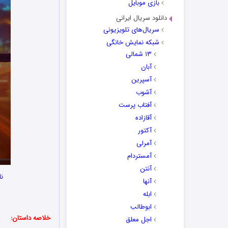
بازی موبایل
دانلود سریال ایرانی
سریال‌های تلویزیونی
شبکه نمایش خانگی
۱۳ شمالی
آبان
آسپرین
آشوب
آفتاب پرست
آقازاده
آکتور
آمرلی
آمستردام
آنتن
نا
آنها
ابله
ابوطالب
خلاصه داستان:
اجل معلق