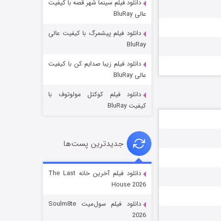
دانلود فیلم سینما شهر قصه با کیفیت
عالی BluRay
دانلود فیلم پیشمرگ با کیفیت عالی
BluRay
دانلود فیلم زیبا صدایم کن با کیفیت
جادوگری در مغولستان
عالی BluRay
۱۴ (زیرنویس)
قسمت
منتشر شد
دانلود فیلم کوکتل مولوتوف با
کیفیت BluRay
جدیدترین پست‌ها
دانلود فیلم آخرین خانه The Last
House 2026
باب اسفنجی فصل ۱۷
دانلود فیلم سول‌میت Soulm8te
۶ (زیرنویس)
قسمت
منتشر شد
2026