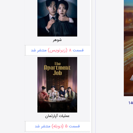
شوهر
۸ (زیرنویس)
قسمت
منتشر شد
عملیات آپارتمان
۵ (دوبله)
قسمت
منتشر شد