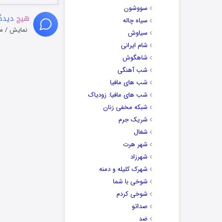
سووشون
هیچ
دیدگا
سیاه چاله
نمایش / م
سیاوش
شام ایرانی
شاهگوش
شب آهنگی
شب های مافیا
شب های مافیا: زودیاک
شبکه مخفی زنان
شریک جرم
شغال
شهر هرت
شهرزاد
شهرک کلیله و دمنه
شوخی با شما
شوخی کردم
صداتو
ضد