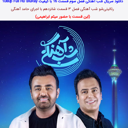
دانلود سریال شب‌ آهنگی فصل سوم قسمت 16 با کیفیت 1080p Full HD BluRay
رئالیتی‌شو شب‌ آهنگی فصل ۳ قسمت شانزدهم با اجرای حامد آهنگی
(این قسمت با حضور میثم ابراهیمی)