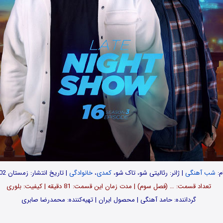
م:
شب آهنگی
| ژانر: رئالیتی شو، تاک شو،
کمدی
،
خانوادگی
| تاریخ انتشار: زمستان 1402
تعداد قسمت: … (فصل سوم) | مدت زمان این قسمت: 81 دقیقه | کیفیت: بلوری
گرداننده: حامد آهنگی | محصول ایران | تهیه‌کننده: محمدرضا صابری