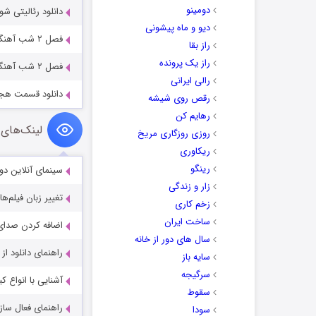
دومینو
دانلود رئالیتی 
دیو و ماه پیشونی
فصل ۲ شب آهنگی قسمت ۲ با حضور علیرضا بیرانوند
راز بقا
راز یک پرونده
فصل ۲ شب آهنگی قسمت ۶ با حضور حمید ماهی صفت
رالی ایرانی
دانلود قسمت هج
رقص روی شیشه
رهایم کن
لینک‌های 
روزی روزگاری مریخ
ریکاوری
رینگو
سینمای آنلاین دو
زار و زندگی
تغییر زبان فیلم‌ها
زخم کاری
ساخت ایران
اضافه کردن صدای 
سال های دور از خانه
راهنمای دانلود ا
سایه باز
سرگیجه
آشنایی با انواع ک
سقوط
راهنمای فعال سازی کیفیت R
سودا