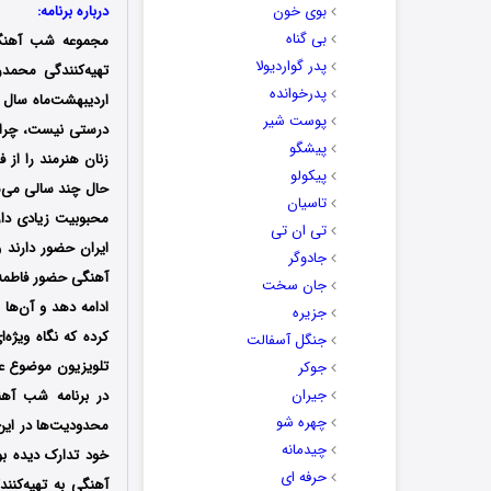
بوی خون
درباره برنامه:
بی گناه
مجموعه شب‌ آهنگ
پدر گواردیولا
پدرخوانده
اردیبهشت‌ماه سال 1403 در شبکه نمایش خانگی منتشر شد؛ این جمله که زنان د
پوست شیر
درستی نیست، چراک
پیشگو
زنان هنرمند را از 
پیکولو
حال چند سالی می‌ش
تاسیان
محبوبیت زیادی دار
تی ان تی
ایران حضور دارند 
جادوگر
آهنگی حضور فاطمه گ
جان سخت
ادامه دهد و آن‌ها 
جزیره
کرده که نگاه ویژه‌
جنگل آسفالت
تلویزیون موضوع عج
جوکر
جیران
در برنامه شب آهنگ
چهره شو
محدودیت‌ها در این 
چیدمانه
خود تدارک دیده بو
حرفه ای
آهنگی به تهیه‌کن