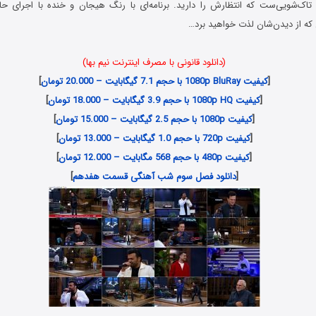
اک‌شویی‌ست که انتظارش را دارید. برنامه‌ای با رنگ هیجان و خنده با اجرای ح
که از دیدن‌شان لذت خواهید برد…
(دانلود قانونی با مصرف اینترنت نیم بها)
[
کیفیت 1080p BluRay با حجم 7.1 گیگابایت – 20.000 تومان
]
[
کیفیت 1080p HQ با حجم 3.9 گیگابایت – 18.000 تومان
]
[
کیفیت 1080p با حجم 2.5 گیگابایت – 15.000 تومان
]
[
کیفیت 720p با حجم 1.0 گیگابایت – 13.000 تومان
]
[
کیفیت 480p با حجم 568 مگابایت – 12.000 تومان
]
[
دانلود فصل سوم شب آهنگی قسمت هفدهم
]