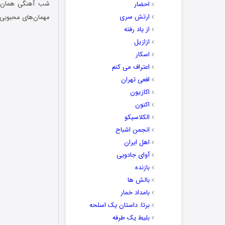
شب‌ آهنگی همان ت
احضار
ارتش سری
مهمان‌های محبوبی 
از یاد رفته
ازازیل
اسکار
اعتراف می کنم
افعی تهران
اکازیون
اکنون
الکلاسیکو
انجمن اشباح
اهل ایران
آوای جادویی
بازنده
بالش ها
بامداد خمار
برتا: داستان یک اسلحه
بلیط یک‌‌ طرفه