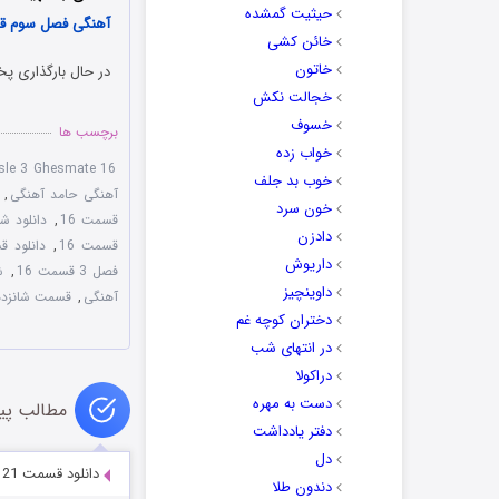
حیثیت گمشده
آهنگی فصل سوم قس
خائن کشی
خاتون
در حال بارگذاری پخ
خجالت نکش
خسوف
برچسب ها
خواب زده
sle 3 Ghesmate 16
خوب بد جلف
آهنگی حامد آهنگی
,
خون سرد
قسمت 16
,
دانلود 
دادزن
قسمت 16
,
دانلود 
داریوش
فصل 3 قسمت 16
,
ش
داوینچیز
آهنگی
,
قسمت شانزده
دختران کوچه غم
در انتهای شب
دراکولا
دست به مهره
مطالب پی
دفتر یادداشت
دل
دانلود قسمت 21 شب آهنگی با حضور شهره لرستانی
دندون طلا