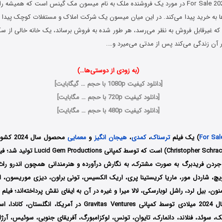
فیلم برای فروش For Sale 2024 در مورد یک فروشنده ملک به نام میسون مک گینس است که هم
ا به خرید پیدا می‌کند. در این میان میسون یک شرکت املاک و مستغلات کوچک پیدا
را که غیرقابل فروش به نظر می‌رسد، هر طور شده به فروش برساند، یک خانه خالی از سک
آن زندگی می‌کند پس از مدتی می‌میرد و….
(به زودی از دوستی‌ها…)
[
دانلود کیفیت 1080p با حجم … گیگابایت
]
[
دانلود کیفیت 720p با حجم … مگابایت
]
[
دانلود کیفیت 480p با حجم … مگابایت
]
For Sal
) یک فیلم
ترسناک
،
کمدی
،
هیجان انگیز
و
معمایی
محصول سا
کریستوفر شراک (Christopher Schrack) است که ت
جردن فریدبرگ به صورت مشترک، به نگارش درآورده و هنرمندانی همچون اندرو راث،
یچ، شاردل مور، ماریا کریستینا پری، اریک الکسیس، تونی براون، دیزی موریسون، ا
 منون، بیل لرد، راشل لوبارسکی، لالا میرا و غیره در آن به ایفای نقش پرداخته‌اند؛ فیلم
در تاریخ 7 می سال 2024 میلادی توسط کمپانی‌‌ Gravitas Ventures در آمریکا
یک، سوئد، فنلاند، دانمارک، تایوان، تونس، لوکزامبورگ، آفریقای جنوبی، سوئیس، آرژ