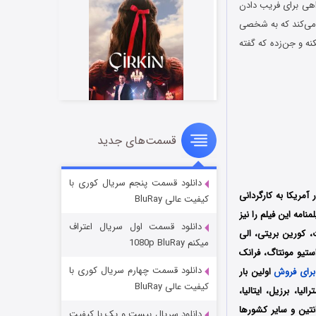
یشه راهی برای فریب دادن
 می‌کند که به شخصی
نه و جن‌زده که گفته
قسمت‌های جدید
سریال زشت
2 (زیرنویس)
قسمت
منتشر شد
دانلود قسمت پنجم سریال کوری با
ل 2024 کشور آمریکا به کارگردانی
کیفیت عالی BluRay
وسط کمپانی‌ Lucid Gem Productions تولید شد؛ فیلمنامه این فیلم را نیز
دانلود قسمت اول سریال اعتراف
 کورین بریتی، الی
میکنم 1080p BluRay
ستیو مونتاگ، فرانک
دانلود قسمت چهارم سریال کوری با
برای فروش
اولین بار
کیفیت عالی BluRay
، انگلستان، کانادا، استرالیا، برزیل، ایتالیا،
انتین و سایر کشورها
دانلود سریال بیست و یک با کیفیت