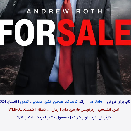
نام: برای فروش –
For Sale
| ژانر:
ترسناک
،
هیجان انگیز
،
معمایی
،
کمدی
| انتشار: 2024
زبان: انگلیسی | زیرنویس فارسی: دارد | زمان: … دقیقه | کیفیت: WEB-DL
کارگردان: کریستوفر شراک | محصول کشور آمریکا | امتیاز: N/A