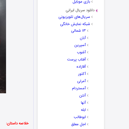
بازی موبایل
دانلود سریال ایرانی
سریال‌های تلویزیونی
شبکه نمایش خانگی
۱۳ شمالی
آبان
آسپرین
آشوب
آفتاب پرست
آقازاده
آکتور
آمرلی
آمستردام
آنتن
آنها
ابله
ابوطالب
خلاصه داستان:
اجل معلق