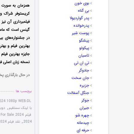
بوی خون
همزمان به صورت این
بی گناه
کریستوفر شراک و 
پدر گواردیولا
فیلمبرداری آن نی
پدرخوانده
گینس است که مامور
پوست شیر
پیشگو
پیکولو
جایزه بهترین فیلم 
تاسیان
نسخه زبان اصلی فیل
تی ان تی
جادوگر
در حال بارگذاری پخ
جان سخت
جزیره
برچسب ها
جنگل آسفالت
جوکر
2024 1080p WEB-DL
جیران
با لینک مستقیم
,
دوبله 
فیلم For Sale 2024 برای فروش
چهره شو
2024
,
نقد فیلم For Sale 2024
چیدمانه
حرفه ای