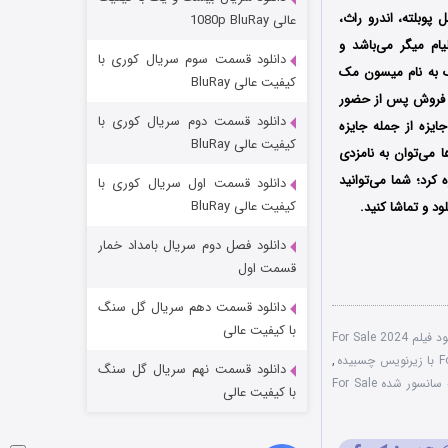
مردگان متحرک: شهر مرده ۳
پوبلته، اندرو راث،
عالی 1080p BluRay
2 (زیرنویس)
قسمت
منتشر شد
ام میگر می‌باشد و
دانلود قسمت سوم سریال کوری با
ک به نام میسون مک
کیفیت عالی BluRay
ای فروش پس از حضور
دانلود قسمت دوم سریال کوری با
نواره‌‌‌های بین‌المللی The Magic of Horror و Haunted House FearFest موفق شد برنده 3 جایزه از جمله جایزه
کیفیت عالی BluRay
یز شود که از میان آن‌ها می‌توان به نامزدی
 کرد؛ شما می‌توانید
دانلود قسمت اول سریال کوری با
کیفیت عالی BluRay
د و تماشا کنید.
دانلود فصل دوم سریال بامداد خمار
شکست استوارت در نجات جهان
قسمت اول
7 (زیرنویس)
قسمت
منتشر شد
دانلود قسمت دهم سریال گل سنگ
با کیفیت عالی
دانلود فیلم For Sale 2024
,
دانلود قسمت نهم سریال گل سنگ
نسخه سانسور شده For Sale
با کیفیت عالی