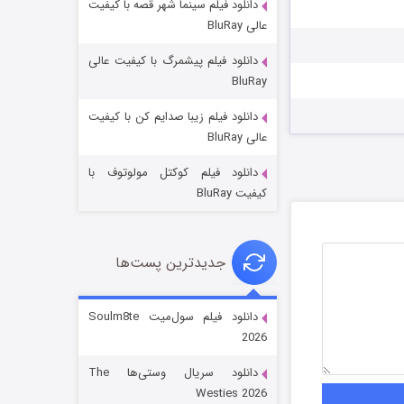
دانلود فیلم سینما شهر قصه با کیفیت
عالی BluRay
دانلود فیلم پیشمرگ با کیفیت عالی
BluRay
دانلود فیلم زیبا صدایم کن با کیفیت
جادوگری در مغولستان
عالی BluRay
14 (زیرنویس)
قسمت
منتشر شد
دانلود فیلم کوکتل مولوتوف با
کیفیت BluRay
جدیدترین پست‌ها
دانلود فیلم سول‌میت Soulm8te
2026
باب اسفنجی فصل ۱۷
دانلود سریال وستی‌ها The
6 (زیرنویس)
قسمت
منتشر شد
Westies 2026