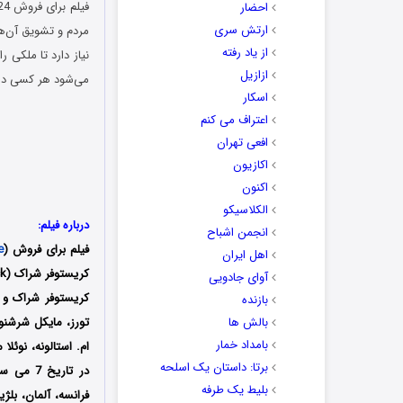
احضار
ارتش سری
مردم و تشویق آن‌ه
از یاد رفته
نیاز دارد تا ملکی 
ازازیل
می‌شود هر کسی در 
اسکار
اعتراف می کنم
افعی تهران
اکازیون
اکنون
الکلاسیکو
درباره فیلم:
انجمن اشباح
فیلم برای فروش (
e
اهل ایران
آوای جادویی
کریستوفر شراک و 
بازنده
بالش ها
تورز، مایکل شرشنو
بامداد خمار
ام. استالونه، نوئلا
برتا: داستان یک اسلحه
بلیط یک‌‌ طرفه
فرانسه، آلمان، بلژ