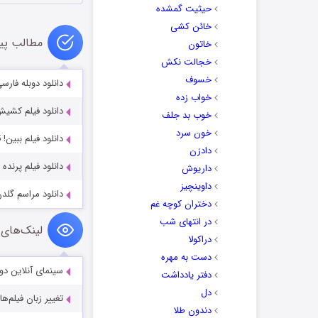
حیثیت گمشده
خائن کشی
مطالب پی
خاتون
خجالت نکش
خسوف
دانلود دوبله فارسی فیلم 
خواب زده
دانلود فیلم کشیش با دو
خوب بد جلف
خون سرد
دانلود فیلم ببین! Behold! 2025
دادزن
دانلود فیلم پرنده Bird 1988
داریوش
داوینچیز
دانلود مراسم گلدن گلوب ards 2020
دختران کوچه غم
در انتهای شب
لینک‌های 
دراکولا
دست به مهره
سینمای آنلاین دو
دفتر یادداشت
دل
تغییر زبان فیلم‌ها
دندون طلا