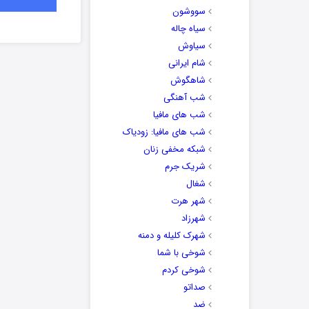
سووشون
سیاه چاله
سیاوش
شام ایرانی
شاهگوش
شب آهنگی
شب های مافیا
شب های مافیا: زودیاک
شبکه مخفی زنان
شریک جرم
شغال
شهر هرت
شهرزاد
شهرک کلیله و دمنه
شوخی با شما
شوخی کردم
صداتو
ضد