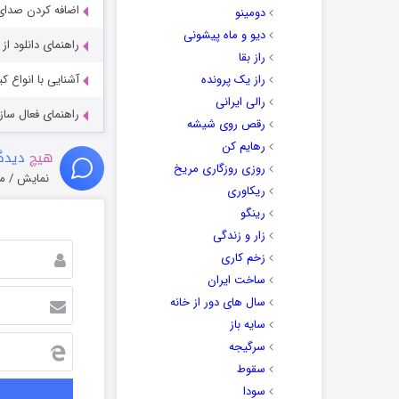
اضافه کردن صدای 
دومینو
دیو و ماه پیشونی
راهنمای دانلود ا
راز بقا
راز یک پرونده
آشنایی با انواع ک
رالی ایرانی
راهنمای فعال سازی کیفیت R
رقص روی شیشه
رهایم کن
هیچ
دیدگا
روزی روزگاری مریخ
نمایش / م
ریکاوری
رینگو
زار و زندگی
زخم کاری
ساخت ایران
سال های دور از خانه
سایه باز
سرگیجه
سقوط
سودا