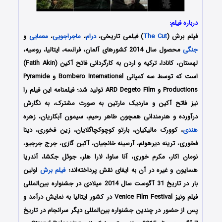
درباره فیلم:
فیلم برش (
The Cut
) فیلمی تاریخی،
درام
،
ماجراجویی
،
معمایی
و
جنگی
محصول سال 2014 کشورهای آلمان، فرانسه، ایتالیا، روسیه،
لهستان، کانادا، ترکیه و اردن به کارگردانی فاتح آکین (Fatih Akin)
است که توسط سه کمپانی Bombero International و Pyramide
Productions و ARD Degeto Film تولید شد؛ فیلمنامه این فیلم را
نیز فاتح آکین و ماردیک مارتین به صورت مشترک، به نگارش
درآورده و هنرمندانی همچون طاهر رحیم، سیمون آبکاریان، زهره
هندی
، کوورک مالیکیان، بارتو کوچوکچاگلایان، زین فخوری، دینا
فخوری، ترینه دیرهولم، آرسینه خانجیان، آکین گازی، جرج جرجیو،
نومان اکار، مکرم خوری، آنا ساوا، لارا هلر، جوئل جکشا، آندریا
هسایون و غیره در آن به ایفای نقش پرداخته‌اند؛
فیلم برش
اولین
بار در تاریخ 31 آگوست سال 2014 میلادی در جشنواره بین‌المللی
فیلم ونیز Venice Film Festival در کشور ایتالیا به نمایش درآمد و
پس از حضور در چندین جشنواره بین‌المللی دیگر سرانجام در تاریخ