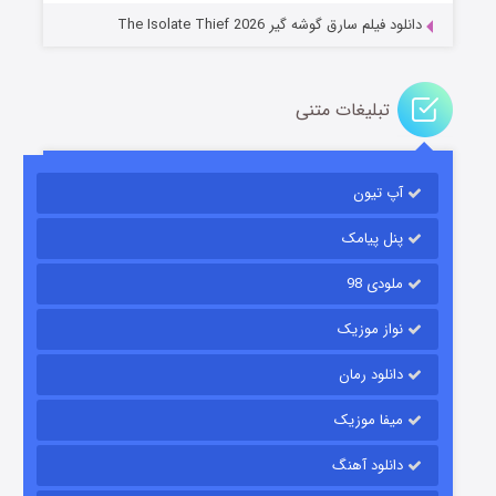
دانلود فیلم سارق گوشه گیر The Isolate Thief 2026
تبلیغات متنی
آپ تیون
مردگان متحرک: شهر مرده ۳
۲ (زیرنویس)
قسمت
منتشر شد
پنل پیامک
ملودی 98
نواز موزیک
دانلود رمان
میفا موزیک
دانلود آهنگ
شکست استوارت در نجات جهان