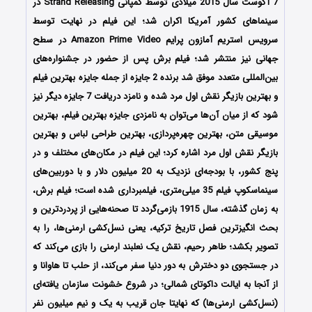
7 آگوست سال 2015 میلادی توسط کمپانی Strand Releasing در
سینماهای کشور آمریکا اکران شد؛ این فیلم در نهایت توسط
سرویس استریم آمازون پرایم Amazon Prime Video در سطح
جهانی نیز منتشر شد؛ فیلم برش پس از حضور در جشنواره‌‌‌های
بین‌المللی متعدد موفق شد برنده 2 جایزه از جمله جایزه بهترین فیلم
و بهترین بازیگر نقش اول مرد شده و نامزد دریافت 7 جایزه دیگر نیز
شود که از میان آن‌ها می‌توان به نامزدی جایزه بهترین فیلم، بهترین
موسیقی متن، بهترین چهره‌پردازی، بهترین طراحی لباس و بهترین
بازیگر نقش اول مرد اشاره کرد؛ این فیلم در مکان‌های مختلف و در
پنج کشور، با بودجه‌ای نزدیک به 20 میلیون دلار و با دوربین‌های
سینماسکوپ فیلم 35 میلی‌متری، فیلمبرداری شده‌ است؛ فیلم برش،
به زمان گذشته، سال 1915 بازمی‌گردد تا صحنه‌هایی از پردردترین و
بحث انگیزترین فصل تاریخ ترکیه، یعنی نسل‌کشی ارمنی‌ها، را به
تصویر بکشد؛ طاهر رحیم، نقش یک نعلبند ارمنی را بازی می‌کند که
در جستجوی دو دخترش به دور دنیا سفر می‌کند، از حلب تا هاوانا و
از آنجا به ایالت داکوتای شمالی؛ در شروع خشونت سازمان یافته‌ای
(نسل‌کشی ارمنی‌ها) که نهایتا جان قریب به یک و نیم میلیون نفر