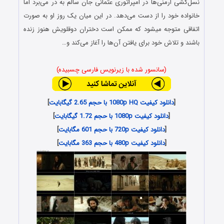
نسل‌کشی ارمنی‌ها در امپراتوری عثمانی جان سالم به در می‌برد اما
خانواده خود را از دست می‌دهد. در این میان یک روز او به صورت
اتفاقی متوجه می‎شود که ممکن است دختران دوقلویش هنوز زنده
باشند و تلاش خود برای یافتن آن‌ها را آغاز می‌کند و…
(سانسور شده با زیرنویس فارسی چسبیده)
[
دانلود کیفیت 1080p HQ با حجم 2.65 گیگابایت
]
[
دانلود کیفیت 1080p با حجم 1.72 گیگابایت
]
[
دانلود کیفیت 720p با حجم 601 مگابایت
]
[
دانلود کیفیت 480p با حجم 363 مگابایت
]