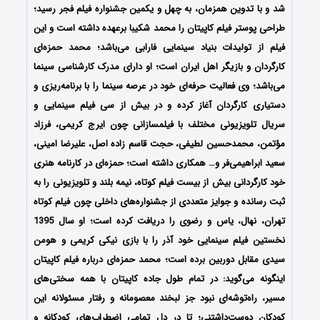
شد و با تدوین همزمان، به چهل و یکمین جشنواره فیلم فجر رسید؛
طراحی پوستر فیلم کاپیتان را محمد شکیبا برعهده داشته است و این
فیلم از تولیدات بنیاد سینمایی فارابی می‌باشد؛ محمد حمزه‌ای
کارگردان و بازیگر اهل ایران است؛ او دارای مدرک کارشناسی سینما
می‌باشد؛ وی فعالیت حرفه‌ای خود در عرصه سینما را با برنامه‌ریزی و
دستیاری کارگردان آغاز کرده و در بیش از سی فیلم سینمایی و
سریال تلویزیونی مختلف با فیلمسازانی چون ایرج کریمی، فرزاد
مؤتمن، محمدحسین لطیفی، حجت قاسم زاده اصل، علیرضا امینی،
سعید ابراهیمی‌فر و… همکاری داشته است؛ حمزه‌ای در کارنامه هنری
خود کارگردانی بیش از بیست فیلم کوتاه، نیمه بلند و تلویزیونی را به
ثبت رسانده و جوایز متعددی از جشنواره‌های داخلی چون فیلم کوتاه
تهران، نهال، یاس و رضوی را دریافت کرده است؛ او سال 1395
نخستین فیلم سینمایی خود آذر را با بازی نیکی کریمی و هومن
سیدی مقابل دوربین برده است؛ محمد حمزه‌ای درباره فیلم کاپیتان
اینگونه می‌گوید: در تمام طول جاده کاپیتان با همه سختی‌های
مسیر، راه‌توشه‌ای نبود جز لبخند معصومانه و رفتار مسئولانه این
کودکان دوست‌داشتنی؛ تا در دل تمامی اضطراب‌های کودکانه و