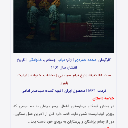
کارگردان:
محمد حمزه‌ای
| ژانر:
درام
، اجتماعی،
خانوادگی
| تاریخ
انتشار: سال 1401
مدت‌‌: 89 دقیقه | نوع فیلم: سینمایی | مخاطب: خانواده | کیفیت:
بلوری
فرمت: MP4 | محصول ایران | تهیه‎‌ کننده: سیدصابر امامی
خلاصه داستان:
در بخش کودکان بیمارستان اطفال، پسر بچه‌ای به نام عیسی که
رویای فوتبالیست شدن دارد، قصد دارد قبل از آخرین عمل سنگین،
دور از چشم پزشکان و پرستاران به رویای خود دست یابد…