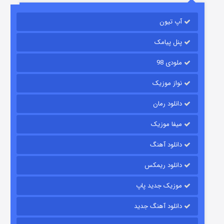
باب اسفنجی فصل ۱۷
آپ تیون
۶ (زیرنویس)
قسمت
منتشر شد
پنل پیامک
ملودی 98
نواز موزیک
دانلود رمان
میفا موزیک
رویایی برای تو
دانلود آهنگ
۱۵ (دوبله)
قسمت
منتشر شد
دانلود ریمکس
موزیک جدید پاپ
دانلود آهنگ جدید