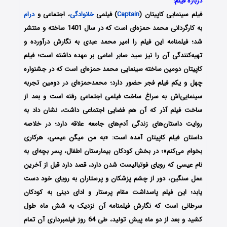
درباره فیلم:
فیلم سینمایی کاپیتان (
Captain
) فیلمی
خانوادگی
، اجتماعی و
درام
به کارگردانی محمد حمزه‌ای است که در سال 1401 ساخته و منتشر
شد؛ فیلمنامه این فیلم را امیر محمد عبدی به نگارش درآورده و
تهیه‌کنندگی آن را نیز سید صابر امامی بر عهده داشته‌‌ است؛ فیلم
کاپیتان دومین ساخته سینمایی محمد حمزه‌ای است که در جشنواره
چهل و یکم فیلم فجر حضور دارد؛ محمدحمزه‌ای در دومین تجربه
سینمایی‌اش به سراغ ساخت فیلمی اجتماعی رفته است و بعد از
ساخت فیلم آذر که آن هم فضایی اجتماعی داشت، نشان داد به
روایت داستان‌های زندگی آدم‌های جامعه علاقه دارد؛ در خلاصه
داستان فیلم کاپیتان آمده است: «به من میگن عیسی، هرکاری
بخوام می‌کنم»؛ در بخش کودکان بیمارستان اطفال، پسر بچه‌ای به
نام عیسی که رویای فوتبالیست شدن دارد، قصد دارد قبل از آخرین
عمل سنگین، دور از چشم پزشکان و پرستاران به رویای خود دست
یابد؛ این فیلم پاسداشت مقام پرستار و ادای دینی به کودکان
سرطانی است که نگارش فیلمنامه آن نزدیک به شش ماه طول
کشید و بعد از دو ماه پیش تولید، طی 64 روز فیلمبرداری آن تمام