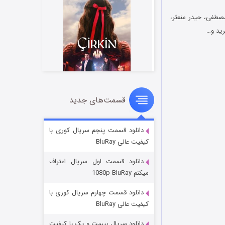
مصطفی، حیدر منعثر،
رید و…
قسمت‌های جدید
سریال زشت
2 (زیرنویس)
قسمت
منتشر شد
دانلود قسمت پنجم سریال کوری با
کیفیت عالی BluRay
دانلود قسمت اول سریال اعتراف
میکنم 1080p BluRay
دانلود قسمت چهارم سریال کوری با
کیفیت عالی BluRay
دانلود سریال بیست و یک با کیفیت