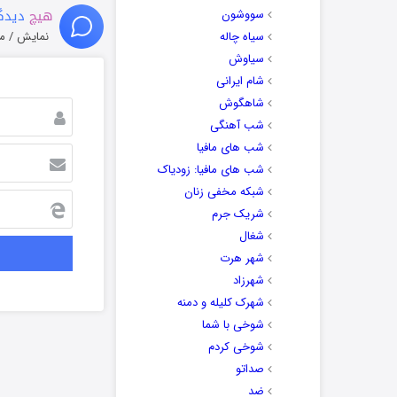
هیچ
دیدگا
سووشون
سیاه چاله
نمایش / م
سیاوش
شام ایرانی
شاهگوش
شب آهنگی
شب های مافیا
شب های مافیا: زودیاک
شبکه مخفی زنان
شریک جرم
شغال
شهر هرت
شهرزاد
شهرک کلیله و دمنه
شوخی با شما
شوخی کردم
صداتو
ضد