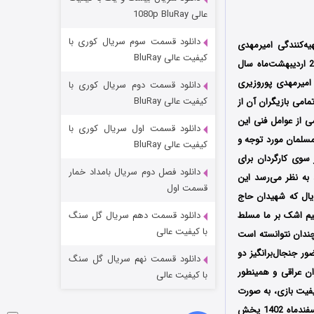
مردگان متحرک: شهر مرده ۳
عالی 1080p BluRay
2 (زیرنویس)
قسمت
منتشر شد
دانلود قسمت سوم سریال کوری با
یه‌کنندگی امیرمهدی
کیفیت عالی BluRay
پوروزیری در شبکه نمایش خانگی محصول سال 1403 است؛ قسمت هفدهم سریال آمرلی روز شنبه 22 اردیبهشت‌ماه سال
 امیرمهدی پوروزیری
دانلود قسمت دوم سریال کوری با
کیفیت عالی BluRay
مامی بازیگران آن از
ی از عوامل فنی این
دانلود قسمت اول سریال کوری با
مسلمان مورد توجه و
کیفیت عالی BluRay
 سوی کارگردان برای
دانلود فصل دوم سریال بامداد خمار
 به نظر می‌رسد این
شکست استوارت در نجات جهان
قسمت اول
یال که شهیدان حاج
7 (زیرنویس)
قسمت
منتشر شد
یم اشک بر ما مسلط
دانلود قسمت دهم سریال گل سنگ
با کیفیت عالی
چندان نتوانسته است
ر جنجال‌برانگیز دو
دانلود قسمت نهم سریال گل سنگ
ران عراقی و همینطور
با کیفیت عالی
یفیت بازی، به صورت
الزامی بتوانند با بازیگران هالیوودی و حتی ایرانی، رقابت داشته باشند؛ مجموعه آمرلی از روز شنبه 26 اسفندماه 1402 پخش