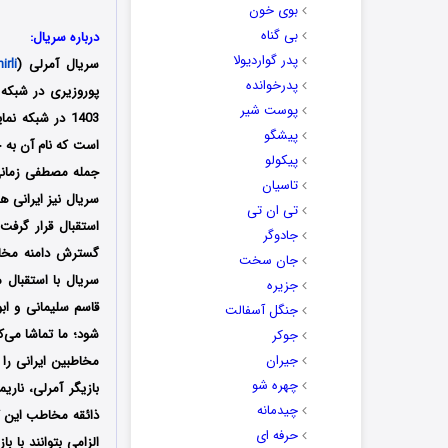
بوی خون
بی گناه
درباره سریال:
پدر گواردیولا
سریال آمرلی (
irli
پدرخوانده
پوست شیر
1403 در شبکه 
پیشگو
است که نام آن به خ
پیکولو
جمله مصطفی زمانی،
تاسیان
سریال نیز ایرانی 
تی ان تی
استقبال قرار گرفت
جادوگر
گسترش دامنه مخاطب
جان سخت
سریال با استقبال 
جزیره
قاسم سلیمانی و اب
جنگل آسفالت
شود؛ ما تماشا می‌ک
جوکر
جیران
مخاطبین ایرانی را
چهره شو
بازیگر آمرلی، ناری
چیدمانه
ذائقه مخاطب این ک
حرفه ای