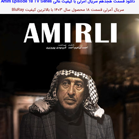
دانلود قسمت هجدهم سریال آمرلی با کیفیت عالی Amirli Episode 18 TV Series
سریال آمرلی قسمت ۱۸ محصول سال ۱۴۰۳ با بالاترین کیفیت BluRay