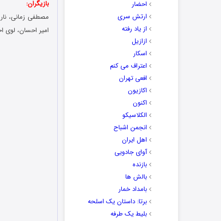
بازیگران:
احضار
ارتش سری
مصطفی زمانی، ناری
از یاد رفته
امیر احسان‌، لوی ا
ازازیل
اسکار
اعتراف می کنم
افعی تهران
اکازیون
اکنون
الکلاسیکو
انجمن اشباح
اهل ایران
آوای جادویی
بازنده
بالش ها
بامداد خمار
برتا: داستان یک اسلحه
بلیط یک‌‌ طرفه