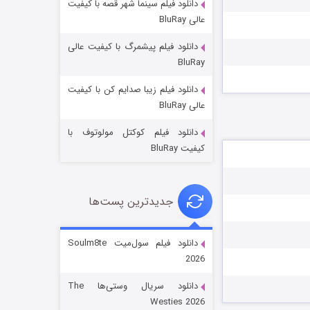
دانلود فیلم سینما شهر قصه با کیفیت
عالی BluRay
دانلود فیلم پیشمرگ با کیفیت عالی
BluRay
دانلود فیلم زیبا صدایم کن با کیفیت
جادوگری در مغولستان
عالی BluRay
14 (زیرنویس)
قسمت
منتشر شد
دانلود فیلم کوکتل مولوتوف با
کیفیت BluRay
جدیدترین پست‌ها
دانلود فیلم سول‌میت Soulm8te
2026
باب اسفنجی فصل ۱۷
دانلود سریال وستی‌ها The
6 (زیرنویس)
قسمت
منتشر شد
Westies 2026