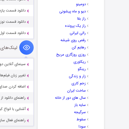
دومینو
دانلود قسمت یازدهم
دیو و ماه پیشونی
راز بقا
دانلود قسمت نوزدهم
راز یک پرونده
رالی ایرانی
دانلود قسمت اول سر
رقص روی شیشه
لینک‌های 
رهایم کن
روزی روزگاری مریخ
ریکاوری
سینمای آنلاین دو
رینگو
تغییر زبان فیلم‌ها
زار و زندگی
زخم کاری
اضافه کردن صدای 
ساخت ایران
سال های دور از خانه
راهنمای دانلود ا
سایه باز
آشنایی با انواع ک
سرگیجه
سقوط
راهنمای فعال سازی کیفیت R
سودا