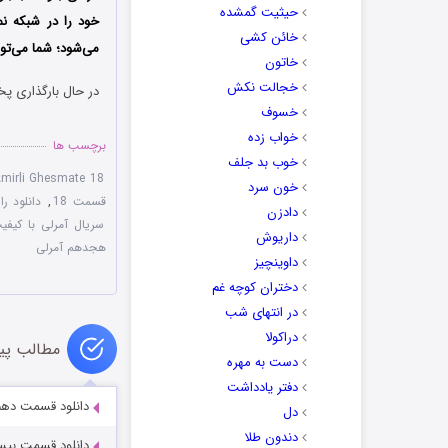
حیثیت گمشده
خود را در شبکه ن
خائن کشی
می‌شود؛ شما می‌تو
خاتون
خجالت نکش
در حال بارگذاری پخ
خسوف
خواب زده
برچسب ها
خوب بد جلف
mirli Ghesmate 18
خون سرد
قسمت 18
,
دانلود ر
دادزن
سریال آمرلی با کیفیت ع
داریوش
هجدهم آمرلی
داوینچیز
دختران کوچه غم
در انتهای شب
دراکولا
مطالب پی
دست به مهره
دفتر یادداشت
دانلود قسمت دهم سر
دل
دندون طلا
دانلود قسمت بیستم 