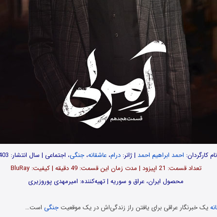
نام کارگردان:
احمد ابراهیم احمد
| ژانر:
درام
،
عاشقانه
،
جنگی
، اجتماعی | سال انتشار: 1403
تعداد قسمت‌: 21 اپیزود | مدت زمان این قسمت: 49 دقیقه | کیفیت: BluRay
محصول ایران، عراق و سوریه | تهیه‌کننده: امیرمهدی پوروزیری
نه
یک خبرنگار عراقی برای یافتن راز زندگی‌اش در یک موقعیت
جنگی
است…