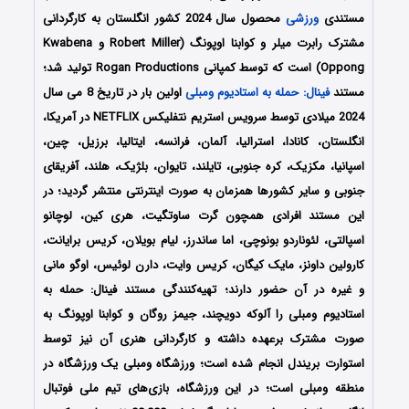
مستندی
ورزشی
محصول سال 2024 کشور انگلستان به کارگردانی
مشترک رابرت میلر و کوابنا اوپونگ (Robert Miller و Kwabena
Oppong) است که توسط کمپانی Rogan Productions تولید شد؛
مستند
فینال: حمله به استادیوم ومبلی
اولین بار در تاریخ 8 می سال
2024 میلادی توسط سرویس استریم نتفلیکس NETFLIX در آمریکا،
انگلستان، کانادا، استرالیا، آلمان، فرانسه، ایتالیا، برزیل، چین،
اسپانیا، مکزیک، کره جنوبی، تایلند، تایوان، بلژیک، هلند، آفریقای
جنوبی و سایر کشورها همزمان به صورت اینترنتی منتشر گردید؛ در
این مستند افرادی همچون گرت ساوتگیت، هری کین، لوچانو
اسپالتی، لئوناردو بونوچی، اما ساندرز، لیام بویلان، کریس برایانت،
کارولین داونز، مایک کیگان، کریس وایت، دارن لوئیس، اوگو مانی
و غیره در آن حضور دارند؛ تهیه‌کنندگی مستند فینال: حمله به
استادیوم ومبلی را آلوکه دویچند، جیمز روگان و کوابنا اوپونگ به
صورت مشترک برعهده داشته و کارگردانی هنری آن نیز توسط
استوارت بریندل انجام شده است؛ ورزشگاه ومبلی یک ورزشگاه در
منطقه ومبلی است؛ در این ورزشگاه، بازی‌های تیم ملی فوتبال