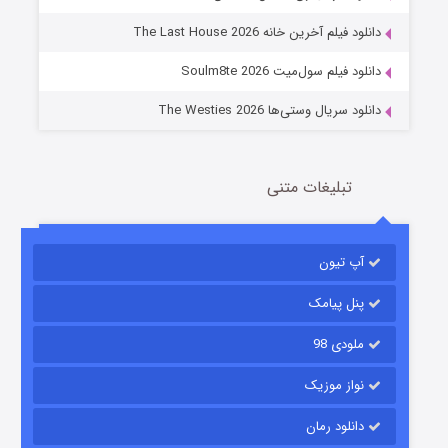
دانلود فیلم آخرین خانه The Last House 2026
دانلود فیلم سول‌میت Soulm8te 2026
دانلود سریال وستی‌ها The Westies 2026
تبلیغات متنی
مردگان متحرک: شهر مرده ۳
2 (زیرنویس)
قسمت
منتشر شد
آپ تیون
پنل پیامک
ملودی 98
نواز موزیک
دانلود رمان