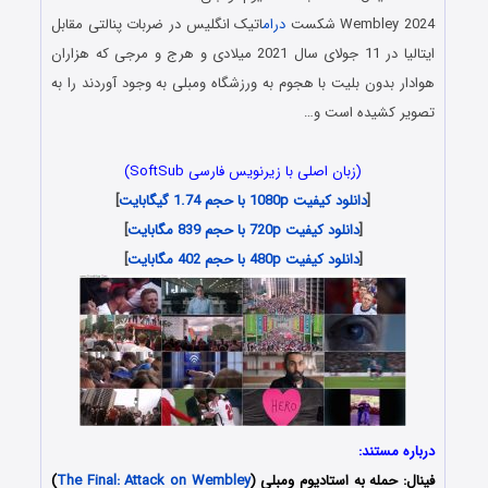
Wembley 2024 شکست
درام
اتیک انگلیس در ضربات پنالتی مقابل
ایتالیا در 11 جولای سال 2021 میلادی و هرج و مرجی که هزاران
هوادار بدون بلیت با هجوم به ورزشگاه ومبلی به وجود آوردند را به
تصویر کشیده است و…
(زبان اصلی با زیرنویس فارسی SoftSub)
[
دانلود کیفیت 1080p با حجم 1.74 گیگابایت
]
[
دانلود کیفیت 720p با حجم 839 مگابایت
]
[
دانلود کیفیت 480p با حجم 402 مگابایت
]
درباره مستند:
فینال: حمله به استادیوم ومبلی (
The Final: Attack on Wembley
)