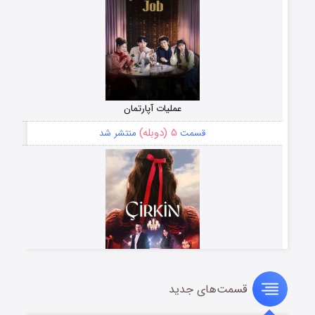
عملیات آپارتمان
۵ (دوبله)
قسمت
منتشر شد
قسمت‌های جدید
سریال زشت
۲ (زیرنویس)
قسمت
منتشر شد