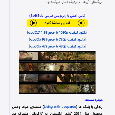
بزرگسالی آن‌ها، از نزدیک دنبال می‌کنند و…
(زبان اصلی با زیرنویس فارسی SoftSub)
[
دانلود کیفیت 1080p با حجم 1.88 گیگابایت
]
[
دانلود کیفیت 720p با حجم 939 مگابایت
]
[
دانلود کیفیت 480p با حجم 472 مگابایت
]
درباره مستند:
زندگی با پلنگ ها (
Living with Leopards
) مستندی حیات وحش
محصول سال 2024 کشور انگلستان به کارگردانی مشترک برد