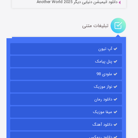
دانلود انیمیشن دنیایی دیگر Another World 2025
تبلیغات متنی
آپ تیون
باب اسفنجی فصل ۱۷
۶ (زیرنویس)
قسمت
منتشر شد
پنل پیامک
ملودی 98
نواز موزیک
دانلود رمان
میفا موزیک
دانلود آهنگ
رویایی برای تو
دانلود ریمکس