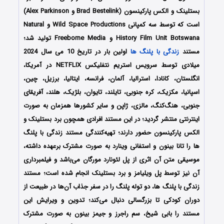
بستلینک و الکس پارکینسون (Brad Bestelink و Alex Parkinson)
است که توسط سه کمپانی Wild Space Productions و Natural
History Film Unit Botswana و Freeborne Media تولید شد؛
مستند
زندگی با پلنگ ها
اولین بار در تاریخ 10 می سال 2024
میلادی توسط سرویس استریم نتفلیکس NETFLIX در آمریکا،
انگلستان، کانادا، استرالیا، آلمان، فرانسه، ایتالیا، برزیل، چین،
اسپانیا، مکزیک، کره جنوبی، تایلند، تایوان، بلژیک، هلند، آفریقای
جنوبی، هنگ‌کنگ، مالزی، ژاپن و سایر کشورها همزمان به صورت
اینترنتی منتشر گردید؛ در این مستند افرادی همچون برد بستلینک و
الکس پارکینسون حضور دارند؛ تهیه‌کنندگی مستند زندگی با پلنگ
ها را تانا بینون و استفانی وینارد به صورت مشترک برعهده داشته،
موسیقی متن آن اثری از پل لئونارد مورگان می‌باشد و فیلمبرداری
آن نیز توسط پل ویلیامز و برد بستلینک انجام شده است؛ مستند
زندگی با پلنگ ها، دو توله پلنگ را در سفر جذاب آن‌ها در طبیعت از
دوران کودکی تا بزرگسالی دنبال می‌کند؛ تدوین و ویرایش این
مستند را بابی شیخ، سم راجرز و جیمز بینون به صورت مشترک