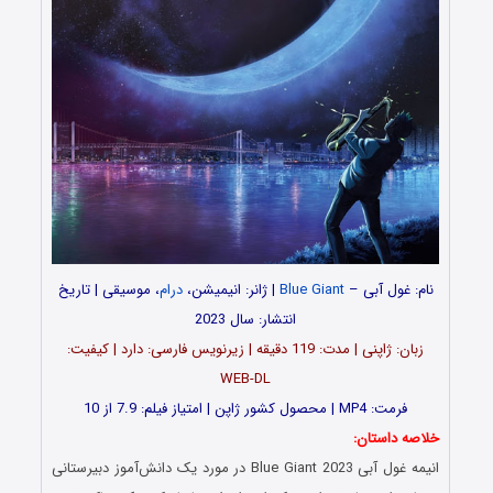
نام:
غول آبی –
Blue Giant
| ژانر: انیمیشن،
درام
، موسیقی | تاریخ
انتشار: سال 2023
زبان: ژاپنی | مدت‌: 119 دقیقه | زیرنویس فارسی: دارد | کیفیت:
WEB-DL
فرمت: MP4 | محصول کشور ژاپن | امتیاز فیلم: 7.9 از 10
خلاصه داستان:
انیمه
غول آبی
Blue Giant 2023 در مورد یک دانش‌آموز دبیرستانی