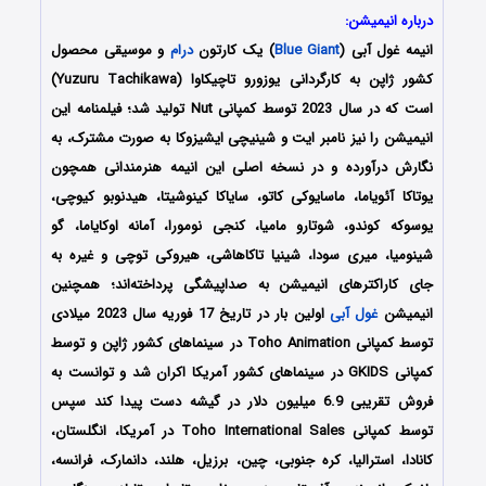
درباره انیمیشن:
انیمه
غول آبی
(
Blue Giant
) یک کارتون
درام
و موسیقی محصول
کشور ژاپن به کارگردانی یوزورو تاچیکاوا (Yuzuru Tachikawa)
است که در سال 2023 توسط کمپانی Nut تولید شد؛ فیلمنامه این
انیمیشن را نیز نامبر ایت و شینیچی ایشیزوکا به صورت مشترک، به
نگارش درآورده و در نسخه اصلی این انیمه هنرمندانی همچون
یوتاکا آئویاما، ماسایوکی کاتو، سایاکا کینوشیتا، هیدنوبو کیوچی،
یوسوکه کوندو، شوتارو مامیا، کنجی نومورا، آمانه اوکایاما، گو
شینومیا، میری سودا، شینیا تاکاهاشی، هیروکی توچی و غیره به
جای کاراکترهای انیمیشن به صداپیشگی پرداخته‌‌اند؛ همچنین
انیمیشن
غول آبی
اولین بار در تاریخ 17 فوریه سال 2023 میلادی
توسط کمپانی Toho Animation در سینماهای کشور ژاپن و توسط
کمپانی GKIDS در سینماهای کشور آمریکا اکران شد و توانست به
فروش تقریبی 6.9 میلیون دلار در گیشه دست پیدا کند سپس
توسط کمپانی Toho International Sales در آمریکا، انگلستان،
کانادا، استرالیا، کره جنوبی، چین، برزیل، هلند، دانمارک، فرانسه،