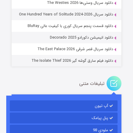
دانلود سریال وستی‌ها The Westies 2026
دانلود سریال One Hundred Years of Solitude 2024-2026
دانلود قسمت پنجم سریال کوری با کیفیت عالی BluRay
عملیات آپارتمان
دانلود انیمیشن دکورادو Decorado 2025
۲ (زیرنویس)
قسمت
منتشر شد
دانلود سریال قصر شرقی The East Palace 2026
دانلود فیلم سارق گوشه گیر The Isolate Thief 2026
تبلیغات متنی
آپ تیون
مردگان متحرک: شهر مرده ۳
۲ (زیرنویس)
قسمت
منتشر شد
پنل پیامک
ملودی 98