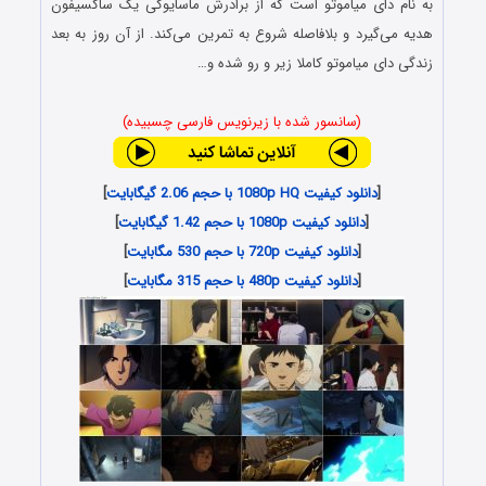
به نام دای میاموتو است که از برادرش ماسایوکی یک ساکسیفون
هدیه می‌گیرد و بلافاصله شروع به تمرین می‌کند. از آن روز به بعد
زندگی دای میاموتو کاملا زیر و رو شده و…
(سانسور شده با زیرنویس فارسی چسبیده)
[
دانلود کیفیت 1080p HQ با حجم 2.06 گیگابایت
]
[
دانلود کیفیت 1080p با حجم 1.42 گیگابایت
]
[
دانلود کیفیت 720p با حجم 530 مگابایت
]
[
دانلود کیفیت 480p با حجم 315 مگابایت
]