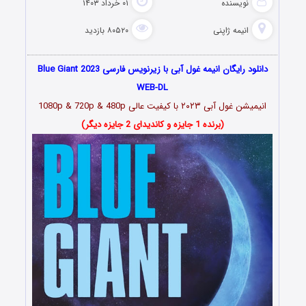
نویسنده
۰۱ خرداد ۱۴۰۳
انیمه ژاپنی
۸۰۵۲۰ بازدید
دانلود رایگان انیمه غول آبی با زیرنویس فارسی Blue Giant 2023
WEB-DL
انیمیشن
غول آبی
۲۰۲۳
با کیفیت عالی 1080p & 720p & 480p
(برنده 1 جایزه و کاندیدای 2 جایزه دیگر)