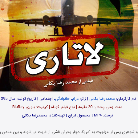
نام کارگردان:
محمدرضا یکانی
| ژانر:
درام
،
خانوادگی
، اجتماعی | تاریخ تولید: سال 1395
مدت‌‌ زمان پخش: 20 دقیقه | نوع فیلم: کوتاه | کیفیت: بلوری BluRay
فرمت: MP4 | محصول ایران | تهیه‎‌کننده: محمدرضا یکانی
 و شوهری پس از مهاجرت به آمریکا دچار بحران ناشی از غربت می‌شوند و بین ماندن و 