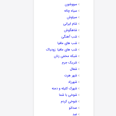
سووشون
سیاه چاله
سیاوش
شام ایرانی
شاهگوش
شب آهنگی
شب های مافیا
شب های مافیا: زودیاک
شبکه مخفی زنان
شریک جرم
شغال
شهر هرت
شهرزاد
شهرک کلیله و دمنه
شوخی با شما
شوخی کردم
صداتو
ضد