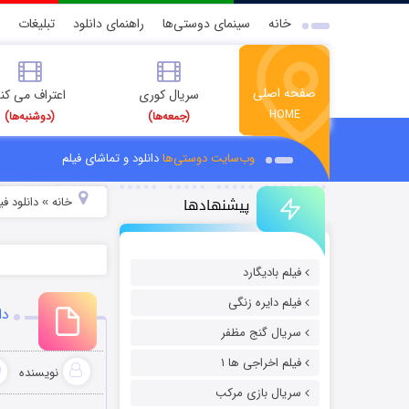
خانه
سینمای دوستی‌ها
راهنمای دانلود
تبلیغات
صفحه اصلی
سریال کوری
اعتراف می کن
HOME
(جمعه‌ها)
(دوشنبه‌ها)
وب‌سایت دوستی‌ها
دانلود و تماشای فیلم
پیشنهادها
خانه
دانلود فیل
»
فیلم بادیگارد
فیلم دایره زنگی
دا
سریال گنج مظفر
فیلم اخراجی ها ۱
نویسنده
سریال بازی مرکب