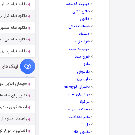
حیثیت گمشده
دانلود فیلم دوران خ
خائن کشی
دانلود فیلم فرار ا
خاتون
خجالت نکش
دانلود فیلم سنتور
خسوف
دانلود فیلم کی دا
خواب زده
خوب بد جلف
دانلود فیلم پدربز
خون سرد
دادزن
لینک‌های 
داریوش
داوینچیز
سینمای آنلاین دو
دختران کوچه غم
در انتهای شب
تغییر زبان فیلم‌ها
دراکولا
اضافه کردن صدای 
دست به مهره
دفتر یادداشت
راهنمای دانلود ا
دل
آشنایی با انواع ک
دندون طلا