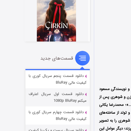
قسمت‌های جدید
سریال زشت
2 (زیرنویس)
قسمت
منتشر شد
دانلود قسمت پنجم سریال کوری با
کیفیت عالی BluRay
ی و نویسندگی مسعود
دانلود قسمت اول سریال اعتراف
م آمده است: «زن و شوهری پس از
میکنم 1080p BluRay
د…»؛ محمدرضا یکانی
دانلود قسمت چهارم سریال کوری با
و تولد از ساخته‌های
کیفیت عالی BluRay
 داستان زن و شوهری را به تصویر
زند؛ دیگر عوامل این
دانلود سریال بیست و یک با کیفیت