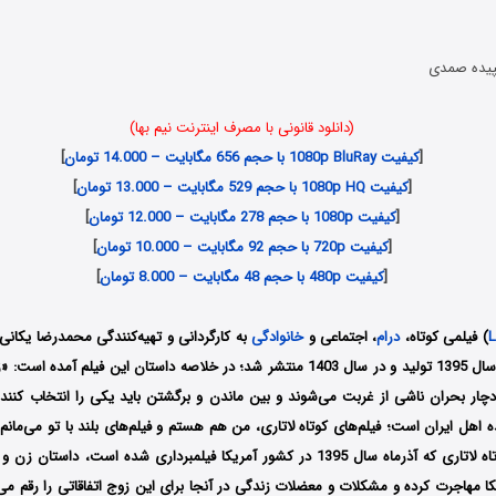
پیده صمدی
(دانلود قانونی با مصرف اینترنت نیم بها)
[
کیفیت 1080p BluRay با حجم 656 مگابایت – 14.000 تومان
]
[
کیفیت 1080p HQ با حجم 529 مگابایت – 13.000 تومان
]
[
کیفیت 1080p با حجم 278 مگابایت – 12.000 تومان
]
[
کیفیت 720p با حجم 92 مگابایت – 10.000 تومان
]
[
کیفیت 480p با حجم 48 مگابایت – 8.000 تومان
]
L
) فیلمی کوتاه،
درام
، اجتماعی و
خانوادگی
به کارگردانی و تهیه‌کنندگی محمدرضا یکان
شهری است که در سال 1395 تولید و در سال 1403 منتشر شد؛ در خلاصه داستان این فیل
دچار بحران ناشی از غربت می‌شوند و بین ماندن و برگشتن باید یکی را انتخاب کنن
ده اهل ایران است؛ فیلم‌های کوتاه لاتاری، من هم هستم و فیلم‌های بلند با تو می‌مانم 
او هستند؛ فیلم کوتاه لاتاری که آذرماه سال 1395 در کشور آمریکا فیلمبرداری شده است،
ا مهاجرت کرده و مشکلات و معضلات زندگی در آنجا برای این زوج اتفاقاتی را رقم می‌