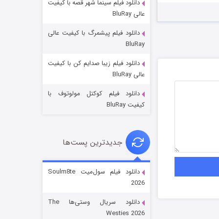
دانلود فیلم سینما شهر قصه با کیفیت
عالی BluRay
دانلود فیلم پیشمرگ با کیفیت عالی
BluRay
دانلود فیلم زیبا صدایم کن با کیفیت
جادوگری در مغولستان
عالی BluRay
14 (زیرنویس)
قسمت
منتشر شد
دانلود فیلم کوکتل مولوتوف با
کیفیت BluRay
جدیدترین پست‌ها
دانلود فیلم سول‌میت Soulm8te
2026
باب اسفنجی فصل ۱۷
دانلود سریال وستی‌ها The
6 (زیرنویس)
قسمت
منتشر شد
Westies 2026