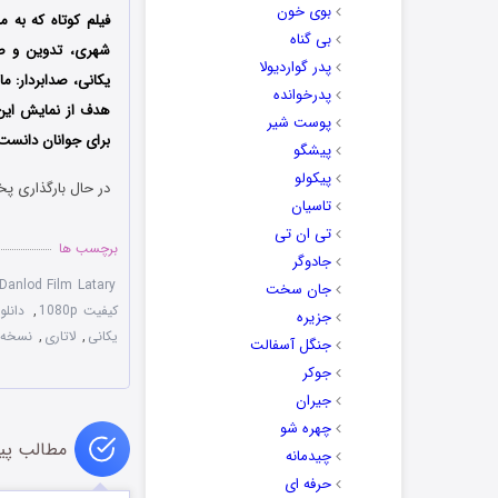
بوی خون
بی گناه
شهری، تدوین و صدا
پدر گواردیولا
یکانی، صدابردار: م
پدرخوانده
هدف از نمایش این 
پوست شیر
برای جوانان دانست؛ 
پیشگو
پیکولو
در حال بارگذاری پخ
تاسیان
تی ان تی
برچسب ها
جادوگر
Danlod Film Latary
جان سخت
کیفیت 1080p
,
دانلو
جزیره
یکانی
,
لاتاری
,
نسخه ا
جنگل آسفالت
جوکر
جیران
چهره شو
مطالب پی
چیدمانه
حرفه ای