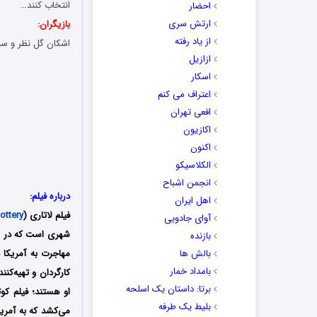
انتخاب کنند…
احضار
ارتش سری
بازیگران:
از یاد رفته
اشکان گل نظر و س
ازازیل
اسکار
اعتراف می کنم
افعی تهران
اکازیون
اکنون
الکلاسیکو
انجمن اشباح
درباره فیلم:
اهل ایران
فیلم لاتاری (
ottery
آوای جادویی
بازنده
بالش ها
مهاجرت به آمریکا 
بامداد خمار
کارگردان و تهیه‌کنن
برتا: داستان یک اسلحه
بلیط یک‌‌ طرفه
می‌کشد که به آمریک