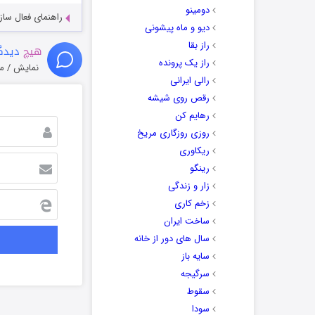
دومینو
راهنمای فعال سازی کیفیت R
دیو و ماه پیشونی
راز بقا
هیچ
دیدگا
راز یک پرونده
نمایش / م
رالی ایرانی
رقص روی شیشه
رهایم کن
روزی روزگاری مریخ
ریکاوری
رینگو
زار و زندگی
زخم کاری
ساخت ایران
سال های دور از خانه
سایه باز
سرگیجه
سقوط
سودا