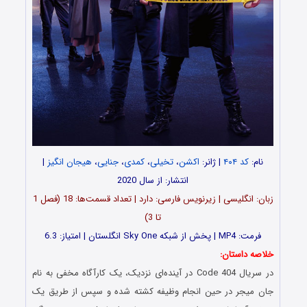
نام:
کد ۴۰۴
| ژانر:
اکشن
،
تخیلی
،
کمدی
،
جنایی
،
هیجان انگیز
|
انتشار: از سال 2020
زبان: انگلیسی | زیرنویس فارسی: دارد | تعداد قسمت‌‌‌‌‌‌ها: 18 (فصل 1
تا 3)
فرمت: MP4 | پخش از شبکه Sky One انگلستان | امتیاز: 6.3
خلاصه داستان:
در سریال Code 404 در آینده‌ای نزدیک، یک کارآگاه مخفی به نام
جان میجر در حین انجام وظیفه کشته شده و سپس از طریق یک