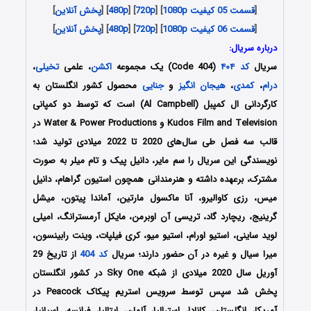
[
قسمت 05 کیفیت 1080p
] [
720p
] [
480p
] [
پخش آنلاین
]
[
قسمت 06 کیفیت 1080p
] [
720p
] [
480p
] [
پخش آنلاین
]
درباره سریال:
سریال
کد ۴۰۴
(Code 404) یک مجموعه
اکشن
، علمی
تخیلی
،
درام
،
کمدی
،
هیجان انگیز
و
جنایی
محصول کشور انگلستان به
کارگردانی ال کمپبل (Al Campbell) است که توسط دو کمپانی
Kudos Film and Television و Water & Power Productions در
قالب سه فصل طی سال‌های 2020 تا 2022 میلادی تولید شد؛
نویسندگی این سریال را سم مایر، دانیل پیک و تام میلر به صورت
مشترک، برعهده داشته و هنرمندانی همچون استیون گراهام، دانیل
میس، رزی کاوالیرو، آنا ماکسول مارتین، آماندا پیتون، میشل
گرینیج، ریچارد گاد، تریسی آن اوبرمن، مایکل آرمسترانگ، امیلی
لوید ساینی، استیو اورام، استیو میو، کری فیلپات، وینت رابینسون،
میرا سیال و غیره در آن حضور دارند؛ سریال
کد 404
از تاریخ 29
آوریل سال 2020 میلادی از شبکه Sky One در کشور انگلستان
پخش شد سپس توسط سرویس استریم پیکاک Peacock در
آمریکا، انگلستان، کانادا، استرالیا، آلمان، ایتالیا، فرانسه، اسپانیا،