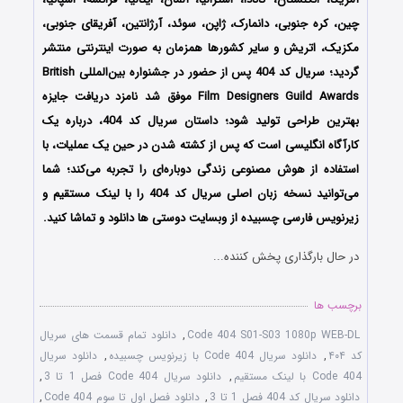
چین، کره جنوبی، دانمارک، ژاپن، سوئد، آرژانتین، آفریقای جنوبی،
مکزیک، اتریش و سایر کشورها همزمان به صورت اینترنتی منتشر
گردید؛ سریال کد 404 پس از حضور در جشنواره‌‌ بین‌المللی British
Film Designers Guild Awards موفق شد نامزد دریافت جایزه
بهترین طراحی تولید شود؛ داستان سریال کد 404، درباره یک
کارآگاه انگلیسی است که پس از کشته شدن در حین یک عملیات، با
استفاده از هوش مصنوعی زندگی دوباره‌ای را تجربه می‌کند؛ شما
می‌توانید نسخه زبان اصلی سریال کد 404 را با لینک مستقیم و
زیرنویس فارسی چسبیده از وبسایت دوستی ها دانلود و تماشا کنید.
در حال بارگذاری پخش کننده...
برچسب ها
Code 404 S01-S03 1080p WEB-DL
,
دانلود تمام قسمت های سریال
کد ۴۰۴
,
دانلود سریال Code 404 با زیرنویس چسبیده
,
دانلود سریال
Code 404 با لینک مستقیم
,
دانلود سریال Code 404 فصل 1 تا 3
,
دانلود سریال کد 404 فصل 1 تا 3
,
دانلود فصل اول تا سوم Code 404
,